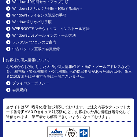
Windows10初回セットアップ手順
Windows10リカバリ手順－起動する場合－
Windows7ライセンス認証の手順
Windows7リカバリ手順
WEBROOTアンチウィルス インストール方法
WindowsLiveメール インストール方法
レンタルパソコンのご案内
中古パソコン直販の会員登録
お客様の個人情報について
お客様からお預かりした大切な個人情報(住所・氏名・メールアドレスなど)
を、 裁判所・警察機関等・公共機関からの提出要請があった場合以外、第三
者に譲渡または利用する事は一切ございません。
プライバシーポリシー
会員規約
当サイトはSSL暗号化通信に対応しております。ご注文内容やクレジットカ
ード番号(EMV 3-Dセキュア対応済)など、お客様の大切な情報は暗号化して
送信されます。第三者から解読できないようになっております。