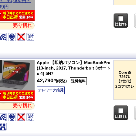
売り切れ
Apple 【即納パソコン】MacBookPro
(13-inch, 2017, Thunderbolt 3ポート
2560×1600
1.37kg
Core i5
x 4) 5N7
7267U
42,790
円(税込)
送料無料
【7世代】
2コア4スレ
テレワーク推奨
売り切れ