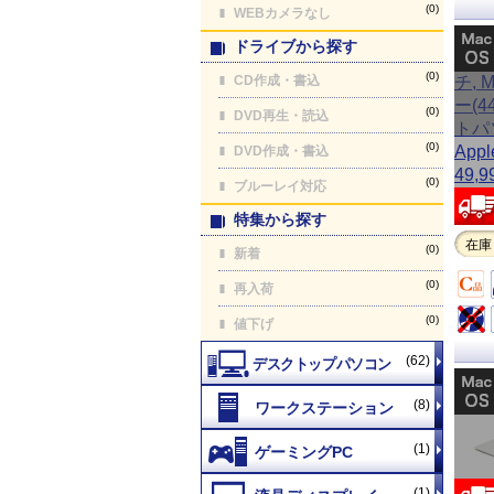
(0)
WEBカメラなし
ドライブから探す
(0)
CD作成・書込
(0)
DVD再生・読込
(0)
DVD作成・書込
(0)
ブルーレイ対応
特集から探す
在庫
(0)
新着
(0)
再入荷
(0)
値下げ
(62)
(8)
(1)
(1)