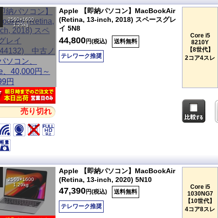
Apple 【即納パソコン】MacBookAir
(Retina, 13-inch, 2018) スペースグレ
2560×1600
1.25kg
イ 5N8
Core i5
44,800
円(税込)
送料無料
8210Y
【8世代】
テレワーク推奨
2コア4スレ
売り切れ
Apple 【即納パソコン】MacBookAir
(Retina, 13-inch, 2020) 5N10
2560×1600
1.29kg
Core i5
47,390
円(税込)
送料無料
1030NG7
【10世代】
テレワーク推奨
4コア8スレ