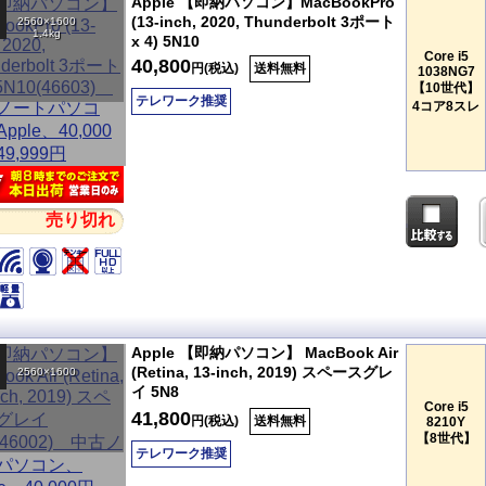
Apple 【即納パソコン】MacBookPro
(13-inch, 2020, Thunderbolt 3ポート
2560×1600
1.4kg
x 4) 5N10
Core i5
40,800
円(税込)
送料無料
1038NG7
【10世代】
テレワーク推奨
4コア8スレ
売り切れ
Apple 【即納パソコン】 MacBook Air
(Retina, 13-inch, 2019) スペースグレ
2560×1600
イ 5N8
Core i5
41,800
円(税込)
送料無料
8210Y
【8世代】
テレワーク推奨