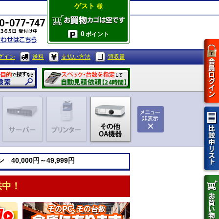
ゲスト
様
0
ポイント
グイン
送料
支払い方法
領収書
40,000円～49,999円
供中！