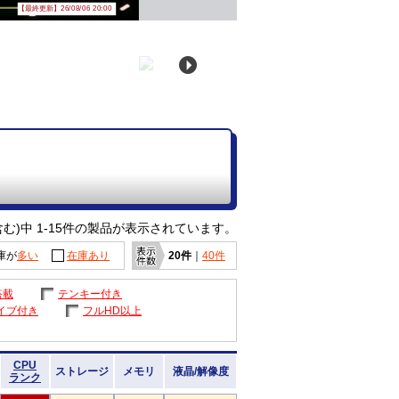
【最終更新】26/08/06 20:00
む)中 1-15件の製品が表示されています。
庫が
多い
在庫あり
20件
｜
40件
搭載
テンキー付き
イブ付き
フルHD以上
CPU
ストレージ
メモリ
液晶/解像度
ランク