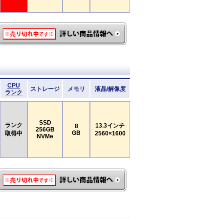
CPU
ストレージ
メモリ
液晶/解像度
ランク
SSD
ランク
13.3インチ
8
256GB
GB
取得中
2560×1600
NVMe