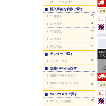
ポ・アクセス付き
購入可能な台数で探す
在庫
(0)
10台以上
(0)
20台以上
(0)
30台以上
(0)
40台以上
(0)
50台以上
テンキーで探す
(0)
テンキー付き
無線LANから探す
(0)
無線LAN対応モデル
無線LANを追加できるモデ
(0)
在庫
ル
WEBカメラで探す
(0)
WEBカメラ搭載