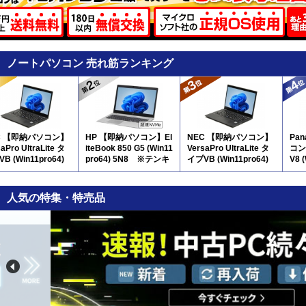
ノートパソコン 売れ筋ランキング
C 【即納パソコン】
HP 【即納パソコン】El
NEC 【即納パソコン】
Pa
aPro UltraLite タ
iteBook 850 G5 (Win11
VersaPro UltraLite タ
コン】
B (Win11pro64)
pro64) 5N8 ※テンキ
イプVB (Win11pro64)
V8 
ー付
(SSD新品) 5N8(SSD新
品)
人気の特集・特売品