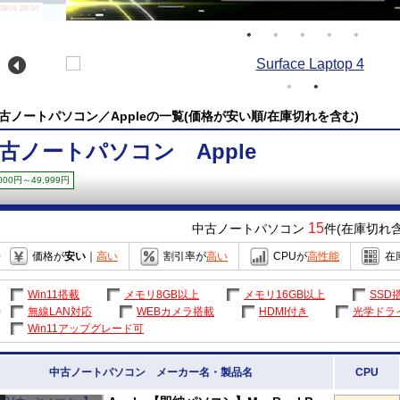
/06 20:00
古ノートパソコン／Appleの一覧(価格が安い順/在庫切れを含む)
古ノートパソコン Apple
,000円～49,999円
15
中古ノートパソコン
件(在庫切れ含
価格が
安い
｜
高い
割引率が
高い
CPUが
高性能
在
Win11搭載
メモリ8GB以上
メモリ16GB以上
SSD
無線LAN対応
WEBカメラ搭載
HDMI付き
光学ドラ
Win11アップグレード可
中古ノートパソコン メーカー名・製品名
CPU