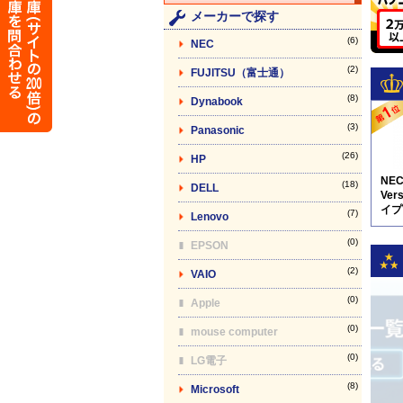
メーカーで探す
(6)
NEC
(2)
FUJITSU（富士通）
(8)
Dynabook
(3)
Panasonic
(26)
HP
NE
(18)
DELL
Vers
イプV
(7)
Lenovo
5N8
(0)
EPSON
(2)
VAIO
(0)
Apple
(0)
mouse computer
(0)
LG電子
(8)
Microsoft