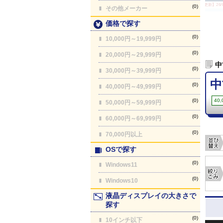
【最終更新】26/08
(0)
その他メーカー
価格で探す
(0)
10,000円～19,999円
(0)
20,000円～29,999円
中
(0)
30,000円～39,999円
中
(0)
40,000円～49,999円
(0)
40
50,000円～59,999円
(0)
60,000円～69,999円
(0)
70,000円以上
OSで探す
(0)
Windows11
(0)
Windows10
液晶ディスプレイの大きさで
探す
(0)
10インチ以下