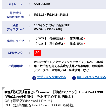
ストレージ
：
SSD 256GB
外形寸法
：
約321.8× 約224.2× 約18.8
W×D×H(mm)
液晶
13.3インチ ワイド画面 TFT
：
ディスプレイ
WXGA （1366× 768）
【
DVD
】
再生(読込)
×
作成(書込)
×
光学ドライブ
：
【
CD
】
再生(読込)
×
作成(書込)
×
20
CPUランク
：
WEBデザイン／グラフィックデザイン／CAD・3D編
ご利用用途
：
集／数千行を超える高度な演算／音楽編集／動画編集
／データベース管理／AI・高速演算 など
オプションを選択する
詳しいスペックを見る
が「Lenovo 【即納パソコン】ThinkPad L390
(Win11pro64) 5N8」をおすすめする理由は？
OSは最新版Windows11 Proです。
CPUには高性能なIntel Core i5 1.6GHzを搭載。