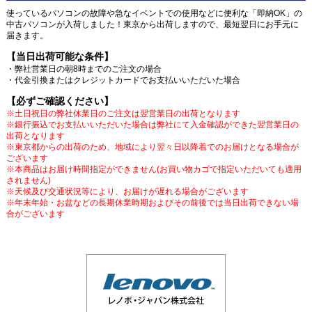
使っているパソコンの故障や急なイベントでの使用などに便利な「即納OK」の
中古パソコンが入荷しました！東京から出荷しますので、最短翌日にお手元に
届きます。
【当日出荷可能な条件】
・弊社営業日の朝8時までのご注文の場合
・代金引換またはクレジットカードでお支払いいただいた場合
【必ずご確認ください】
※土日祝日の弊社休業日のご注文は翌営業日の出荷となります
※銀行振込でお支払いいただいた場合は弊社にて入金確認ができた翌営業日の
出荷となります
※東京都からの出荷のため、地域により翌々日以降着でのお届けとなる場合が
ございます
※本商品はお届け時間指定ができません(お買い物カゴで指定いただいても適用
されません)
※天候及び交通状況等により、お届けが遅れる場合がございます
※年末年始・お盆などの長期休業時期およびその前後では当日出荷できない場
合がございます