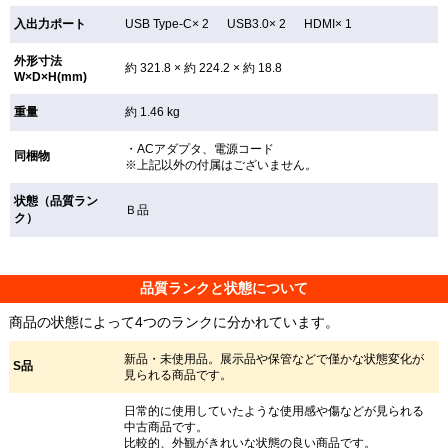
入出力ポート
USB Type-C× 2 USB3.0× 2 HDMI× 1
外形寸法
約 321.8 × 約 224.2 × 約 18.8
W×D×H(mm)
重量
約 1.46 kg
・ACアダプタ、電源コード
同梱物
※上記以外の付属はございません。
状態（品質ラン
Ｂ品
ク）
品質ランクと状態について
商品の状態によって4つのランクに分かれています。
新品・未使用品。展示品や保管などで僅かな状態変化が
S品
見られる商品です。
日常的に使用していたような使用感や傷などが見られる
中古商品です。
比較的、外観がきれいな状態の良い商品です。