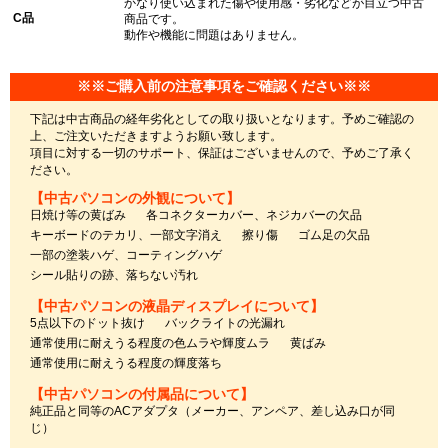
かなり使い込まれた傷や使用感・劣化などが目立つ中古
C品
商品です。
動作や機能に問題はありません。
※※ご購入前の注意事項をご確認ください※※
下記は中古商品の経年劣化としての取り扱いとなります。予めご確認の
上、ご注文いただきますようお願い致します。
項目に対する一切のサポート、保証はございませんので、予めご了承く
ださい。
【中古パソコンの外観について】
日焼け等の黄ばみ
各コネクターカバー、ネジカバーの欠品
キーボードのテカリ、一部文字消え
擦り傷
ゴム足の欠品
一部の塗装ハゲ、コーティングハゲ
シール貼りの跡、落ちない汚れ
【中古パソコンの液晶ディスプレイについて】
5点以下のドット抜け
バックライトの光漏れ
通常使用に耐えうる程度の色ムラや輝度ムラ
黄ばみ
通常使用に耐えうる程度の輝度落ち
【中古パソコンの付属品について】
純正品と同等のACアダプタ（メーカー、アンペア、差し込み口が同
じ）