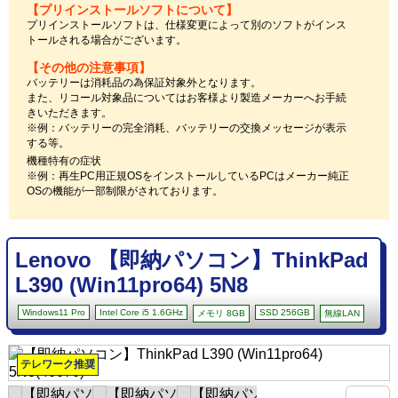
【プリインストールソフトについて】
プリインストールソフトは、仕様変更によって別のソフトがインス
トールされる場合がございます。
【その他の注意事項】
バッテリーは消耗品の為保証対象外となります。
また、リコール対象品についてはお客様より製造メーカーへお手続
きいただきます。
※例：バッテリーの完全消耗、バッテリーの交換メッセージが表示
する等。
機種特有の症状
※例：再生PC用正規OSをインストールしているPCはメーカー純正
OSの機能が一部制限がされております。
Lenovo 【即納パソコン】ThinkPad
L390 (Win11pro64) 5N8
Windows11 Pro
Intel Core i5 1.6GHz
SSD 256GB
メモリ 8GB
無線LAN
テレワーク推奨