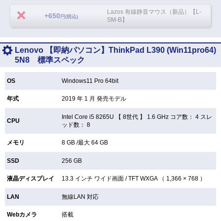
Lazos 有線静音マウス（新品）【L-
+650
円(税込)
SM-B】
Lenovo 【即納パソコン】ThinkPad L390 (Win11pro64)
5N8 標準スペック
OS
Windows11 Pro 64bit
年式
2019 年 1 月 発売モデル
Intel Core i5 8265U 【
8世代 】 1.6 GHz コア数： 4 スレ
CPU
ッド数： 8
メモリ
8 GB /最大 64 GB
SSD
256 GB
液晶ディスプレイ
13.3 インチ
ワイド画面 /
TFT
WXGA （ 1,366 × 768 ）
LAN
無線LAN
対応
Webカメラ
搭載