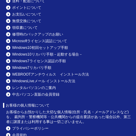
送料・配送について
ポイントについて
お支払いについて
無償交換について
領収書について
修理時のバックアップのお願い
Microsoftライセンス認証について
Windows10初回セットアップ手順
Windows10リカバリ手順－起動する場合－
Windows7ライセンス認証の手順
Windows7リカバリ手順
WEBROOTアンチウィルス インストール方法
WindowsLiveメール インストール方法
レンタルパソコンのご案内
中古パソコン直販の会員登録
お客様の個人情報について
お客様からお預かりした大切な個人情報(住所・氏名・メールアドレスなど)
を、 裁判所・警察機関等・公共機関からの提出要請があった場合以外、第三
者に譲渡または利用する事は一切ございません。
プライバシーポリシー
会員規約