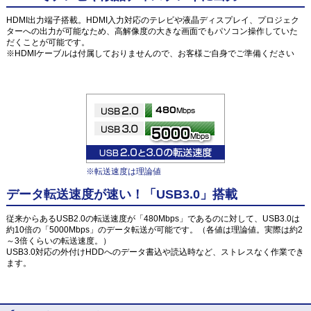
HDMI出力端子搭載。HDMI入力対応のテレビや液晶ディスプレイ、プロジェク
ターへの出力が可能なため、高解像度の大きな画面でもパソコン操作していた
だくことが可能です。
※HDMIケーブルは付属しておりませんので、お客様ご自身でご準備ください
※転送速度は理論値
データ転送速度が速い！「USB3.0」搭載
従来からあるUSB2.0の転送速度が「480Mbps」であるのに対して、USB3.0は
約10倍の「5000Mbps」のデータ転送が可能です。（各値は理論値。実際は約2
～3倍くらいの転送速度。）
USB3.0対応の外付けHDDへのデータ書込や読込時など、ストレスなく作業でき
ます。