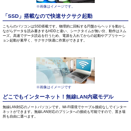
※画像はイメージです。
「SSD」搭載なので快速サクサク起動
こちらのパソコンはSSD搭載です。物理的に回転する円盤からヘッドを動かし
ながらデータを読み書きするHDDと違い、シークタイムが無い分、動作はスム
ーズ。高速でデータ読込を行うため、電源を入れてからの起動やアプリケーシ
ョン起動が素早く、サクサク快適に作業ができます。
※画像はイメージです
どこでもインターネット！無線LAN内蔵モデル
無線LAN対応のノートパソコンです。Wi-Fi環境でケーブル接続なしでインター
ネットができます。無線LAN対応のプリンタへの接続も可能ですので、置き場
所も自由に選べます。