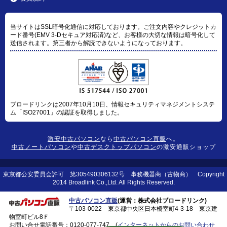
当サイトはSSL暗号化通信に対応しております。ご注文内容やクレジットカ
ード番号(EMV 3-Dセキュア対応済)など、お客様の大切な情報は暗号化して
送信されます。第三者から解読できないようになっております。
ブロードリンクは2007年10月10日、情報セキュリティマネジメントシステ
ム「ISO27001」の認証を取得しました。
激安中古パソコン
なら
中古パソコン直販
へ。
中古ノートパソコン
や
中古デスクトップパソコン
の激安通販ショップ
東京都公安委員会許可 第305490306132号 事務機器商（古物商） Copyright
2014 Broadlink Co.,Ltd. All Rights Reserved.
中古パソコン直販
(運営：株式会社ブロードリンク)
〒103-0022 東京都中央区日本橋室町4-3-18 東京建
物室町ビル8Ｆ
お問い合せ電話番号：
0120-077-747
(
インターネットからのお問い合わせ