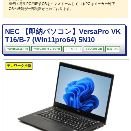
※例：再生PC用正規OSをインストールしているPCはメーカー純正
OSの機能が一部制限がされております。
NEC 【即納パソコン】VersaPro VK
T16/B-7 (Win11pro64) 5N10
Windows11 Pro
Intel Core i5 1.6GHz
SSD 256GB
メモリ 8GB
無線LAN
テレワーク推奨