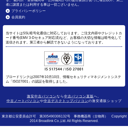
を、 裁判所・警察機関等・公共機関からの提出要請があった場合以外、第三
者に譲渡または利用する事は一切ございません。
プライバシーポリシー
会員規約
当サイトはSSL暗号化通信に対応しております。ご注文内容やクレジットカ
ード番号(EMV 3-Dセキュア対応済)など、お客様の大切な情報は暗号化して
送信されます。第三者から解読できないようになっております。
ブロードリンクは2007年10月10日、情報セキュリティマネジメントシステ
ム「ISO27001」の認証を取得しました。
激安中古パソコン
なら
中古パソコン直販
へ。
中古ノートパソコン
や
中古デスクトップパソコン
の激安通販ショップ
東京都公安委員会許可 第305490306132号 事務機器商（古物商） Copyright
2014 Broadlink Co.,Ltd. All Rights Reserved.