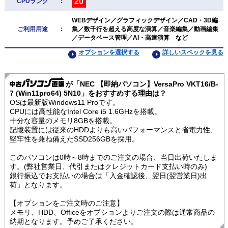
20
CPUランク
：
WEBデザイン／グラフィックデザイン／CAD・3D編
ご利用用途
：
集／数千行を超える高度な演算／音楽編集／動画編集
／データベース管理／AI・高速演算 など
オプションを選択する
詳しいスペックを見る
が「NEC 【即納パソコン】VersaPro VKT16/B-
7 (Win11pro64) 5N10」をおすすめする理由は？
OSは最新版Windows11 Proです。
CPUには高性能なIntel Core i5 1.6GHzを搭載。
十分な容量のメモリ8GBを搭載。
記憶装置には従来のHDDよりも高いパフォーマンスと省電力性、
堅牢性を兼ね備えたSSD256GBを採用。
このパソコンは0時～8時までのご注文の場合、当日出荷いたしま
す。(弊社営業日、代引またはクレジットカード支払い時のみ)
銀行振込でお支払いの場合は「入金確認後、翌日(翌営業日)出
荷」となります。
【オプションをご注文時のご注意】
メモリ、HDD、Officeをオプションよりご注文の際は通常商品の
納期となります。予めご了承ください。