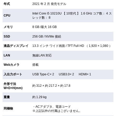
年式
2021 年 2 月 発売モデル
Intel Core i5 10210U 【
10世代 】 1.6 GHz コア数： 4 ス
CPU
レッド数： 8
メモリ
8 GB /最大 16 GB
SSD
256 GB /
NVMe 接続
液晶ディスプレイ
13.3 インチ
ワイド画面 /
TFT
Full HD （ 1,920 × 1,080 ）
LAN
無線LAN
対応
Webカメラ
搭載
入出力ポート
USB Type-C× 2 USB3.0× 2 HDMI× 1
外形寸法
約 312 × 約 217.2 × 約 17.8
W×D×H(mm)
重量
約 1.29 kg
・ACアダプタ、電源コード
同梱物
※上記以外の付属はございません。