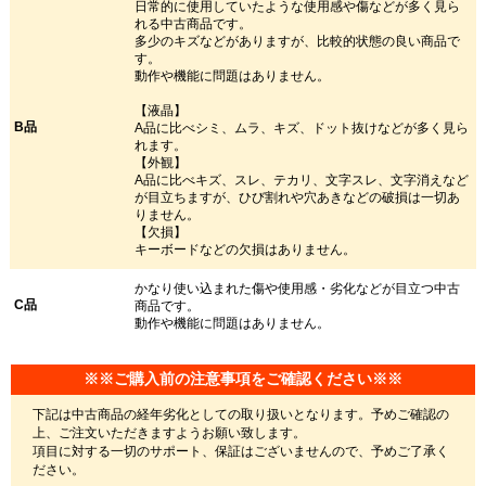
日常的に使用していたような使用感や傷などが多く見ら
れる中古商品です。
多少のキズなどがありますが、比較的状態の良い商品で
す。
動作や機能に問題はありません。
【液晶】
B品
A品に比べシミ、ムラ、キズ、ドット抜けなどが多く見ら
れます。
【外観】
A品に比べキズ、スレ、テカリ、文字スレ、文字消えなど
が目立ちますが、ひび割れや穴あきなどの破損は一切あ
りません。
【欠損】
キーボードなどの欠損はありません。
かなり使い込まれた傷や使用感・劣化などが目立つ中古
C品
商品です。
動作や機能に問題はありません。
※※ご購入前の注意事項をご確認ください※※
下記は中古商品の経年劣化としての取り扱いとなります。予めご確認の
上、ご注文いただきますようお願い致します。
項目に対する一切のサポート、保証はございませんので、予めご了承く
ださい。