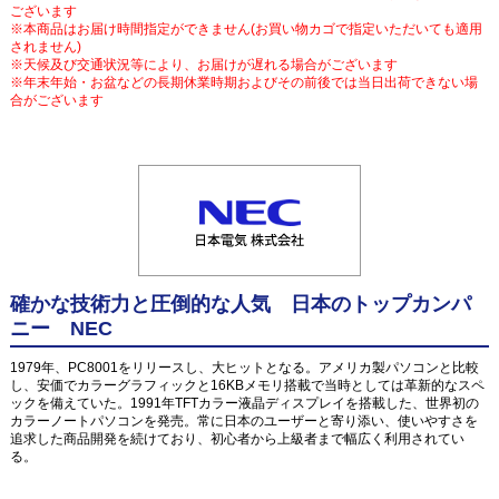
ございます
※本商品はお届け時間指定ができません(お買い物カゴで指定いただいても適用
されません)
※天候及び交通状況等により、お届けが遅れる場合がございます
※年末年始・お盆などの長期休業時期およびその前後では当日出荷できない場
合がございます
確かな技術力と圧倒的な人気 日本のトップカンパ
ニー NEC
1979年、PC8001をリリースし、大ヒットとなる。アメリカ製パソコンと比較
し、安価でカラーグラフィックと16KBメモリ搭載で当時としては革新的なスペ
ックを備えていた。1991年TFTカラー液晶ディスプレイを搭載した、世界初の
カラーノートパソコンを発売。常に日本のユーザーと寄り添い、使いやすさを
追求した商品開発を続けており、初心者から上級者まで幅広く利用されてい
る。