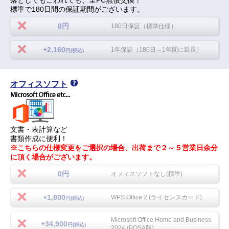
落としてもこわれても、全PC無償交換！
標準で180日間の保証期間がございます。
0円
180日保証（標準仕様）
+2,160
1年保証（180日→1年間に延長）
円(税込)
オフィスソフト
文書・表計算など
書類作成に便利！
※こちらの仕様変更をご選択の場合、出荷まで２～５営業日余分
に頂く場合がございます。
0円
オフィスソフトなし(標準)
+1,800
WPS Office 2 (ライセンスカード)
円(税込)
Microsoft Office Home and Business
+34,900
円(税込)
2024 (POSA版)