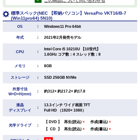
この商品について問い合わせる
標準スペック(NEC 【即納パソコン】VersaPro VKT16/B-7
(Win11pro64) 5N10)
：
OS
Windows11 Pro 64bit
年式
：
2021年2月発売モデル
Intel Core i5 10210U 【10世代】
：
CPU
1.6GHz コア数：4 スレッド数：8
メモリ
：
8GB
ストレージ
：
SSD 256GB NVMe
外形寸法
：
約312× 約217.2× 約17.8
W×D×H(mm)
液晶
13.3インチ ワイド画面 TFT
：
ディスプレイ
Full HD （1920× 1080）
【
DVD
】
再生(読込)
×
作成(書込)
×
光学ドライブ
：
【
CD
】
再生(読込)
×
作成(書込)
×