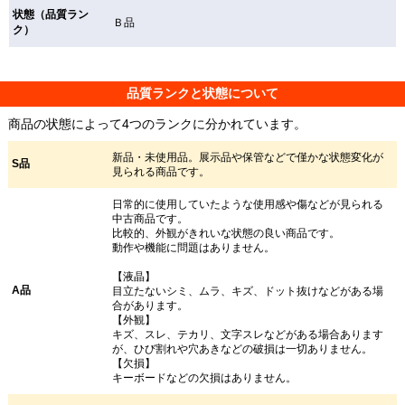
状態（品質ラン
Ｂ品
ク）
品質ランクと状態について
商品の状態によって4つのランクに分かれています。
新品・未使用品。展示品や保管などで僅かな状態変化が
S品
見られる商品です。
日常的に使用していたような使用感や傷などが見られる
中古商品です。
比較的、外観がきれいな状態の良い商品です。
動作や機能に問題はありません。
【液晶】
A品
目立たないシミ、ムラ、キズ、ドット抜けなどがある場
合があります。
【外観】
キズ、スレ、テカリ、文字スレなどがある場合あります
が、ひび割れや穴あきなどの破損は一切ありません。
【欠損】
キーボードなどの欠損はありません。