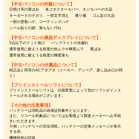
【中古パソコンの外観について】
日焼け等の黄ばみ
各コネクターカバー、ネジカバーの欠品
キーボードのテカリ、一部文字消え
擦り傷
ゴム足の欠品
一部の塗装ハゲ、コーティングハゲ
シール貼りの跡、落ちない汚れ
【中古パソコンの液晶ディスプレイについて】
5点以下のドット抜け
バックライトの光漏れ
通常使用に耐えうる程度の色ムラや輝度ムラ
黄ばみ
通常使用に耐えうる程度の輝度落ち
【中古パソコンの付属品について】
純正品と同等のACアダプタ（メーカー、アンペア、差し込み口が同
じ）
【プリインストールソフトについて】
プリインストールソフトは、仕様変更によって別のソフトがインス
トールされる場合がございます。
【その他の注意事項】
バッテリーは消耗品の為保証対象外となります。
また、リコール対象品についてはお客様より製造メーカーへお手続
きいただきます。
※例：バッテリーの完全消耗、バッテリーの交換メッセージが表示
する等。
機種特有の症状