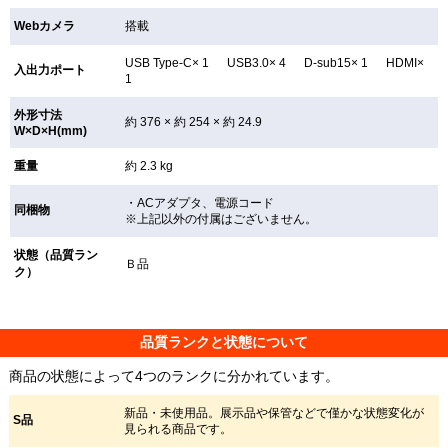
Webカメラ
搭載
USB Type-C× 1 USB3.0× 4 D-sub15× 1 HDMI×
入出力ポート
1
外形寸法
約 376 × 約 254 × 約 24.9
W×D×H(mm)
重量
約 2.3 kg
・ACアダプタ、電源コード
同梱物
※上記以外の付属はございません。
状態（品質ラン
Ｂ品
ク）
品質ランクと状態について
商品の状態によって4つのランクに分かれています。
新品・未使用品。展示品や保管などで僅かな状態変化が
S品
見られる商品です。