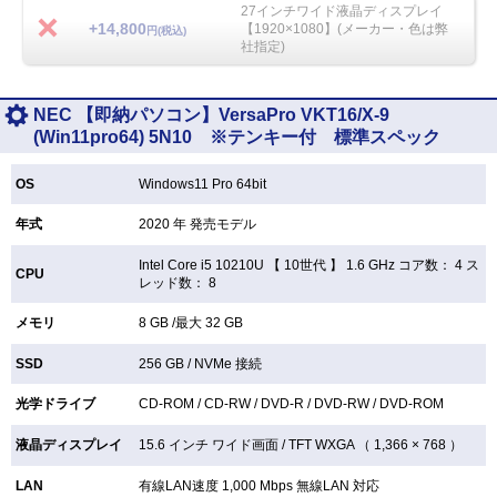
27インチワイド液晶ディスプレイ
+14,800
【1920×1080】(メーカー・色は弊
円(税込)
社指定)
NEC 【即納パソコン】VersaPro VKT16/X-9
(Win11pro64) 5N10 ※テンキー付 標準スペック
OS
Windows11 Pro 64bit
年式
2020 年 発売モデル
Intel Core i5 10210U 【
10世代 】 1.6 GHz コア数： 4 ス
CPU
レッド数： 8
メモリ
8 GB /最大 32 GB
SSD
256 GB /
NVMe 接続
光学ドライブ
CD-ROM /
CD-RW /
DVD-R /
DVD-RW /
DVD-ROM
液晶ディスプレイ
15.6 インチ
ワイド画面 /
TFT
WXGA （ 1,366 × 768 ）
LAN
有線LAN速度 1,000 Mbps 無線LAN
対応