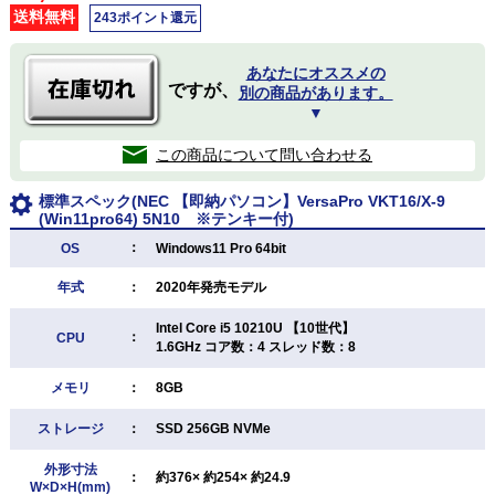
送料無料
243ポイント還元
あなたにオススメの
ですが、
別の商品があります。
▼
この商品について問い合わせる
標準スペック(NEC 【即納パソコン】VersaPro VKT16/X-9
(Win11pro64) 5N10 ※テンキー付)
：
OS
Windows11 Pro 64bit
年式
：
2020年発売モデル
Intel Core i5 10210U 【10世代】
：
CPU
1.6GHz コア数：4 スレッド数：8
メモリ
：
8GB
ストレージ
：
SSD 256GB NVMe
外形寸法
：
約376× 約254× 約24.9
W×D×H(mm)