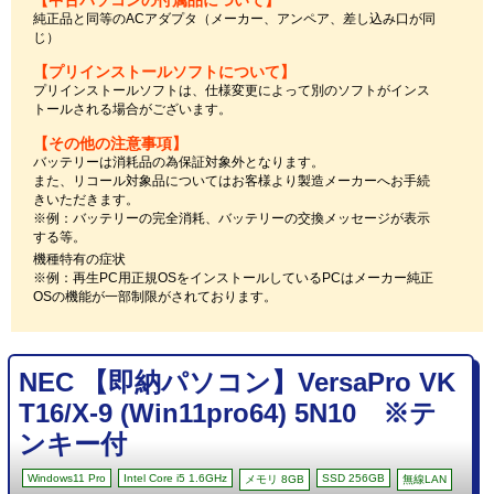
純正品と同等のACアダプタ（メーカー、アンペア、差し込み口が同
じ）
【プリインストールソフトについて】
プリインストールソフトは、仕様変更によって別のソフトがインス
トールされる場合がございます。
【その他の注意事項】
バッテリーは消耗品の為保証対象外となります。
また、リコール対象品についてはお客様より製造メーカーへお手続
きいただきます。
※例：バッテリーの完全消耗、バッテリーの交換メッセージが表示
する等。
機種特有の症状
※例：再生PC用正規OSをインストールしているPCはメーカー純正
OSの機能が一部制限がされております。
NEC 【即納パソコン】VersaPro VK
T16/X-9 (Win11pro64) 5N10 ※テ
ンキー付
Windows11 Pro
Intel Core i5 1.6GHz
SSD 256GB
メモリ 8GB
無線LAN