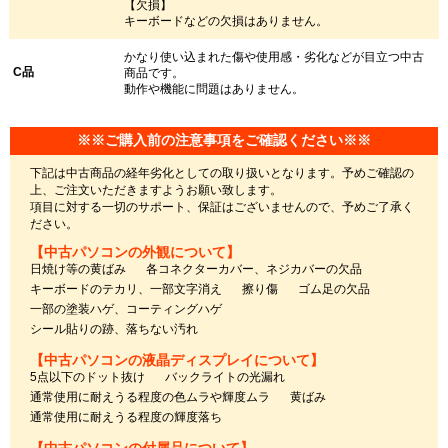
【欠損】
キーボードなどの欠損はありません。
かなり使い込まれた傷や使用感・劣化などが目立つ中古
C品
商品です。
動作や機能に問題はありません。
※※ご購入前の注意事項をご確認ください※※
下記は中古商品の経年劣化としての取り扱いとなります。予めご確認の
上、ご注文いただきますようお願い致します。
項目に対する一切のサポート、保証はございませんので、予めご了承く
ださい。
【中古パソコンの外観について】
日焼け等の黄ばみ
各コネクターカバー、ネジカバーの欠品
キーボードのテカリ、一部文字消え
擦り傷
ゴム足の欠品
一部の塗装ハゲ、コーティングハゲ
シール貼りの跡、落ちない汚れ
【中古パソコンの液晶ディスプレイについて】
5点以下のドット抜け
バックライトの光漏れ
通常使用に耐えうる程度の色ムラや輝度ムラ
黄ばみ
通常使用に耐えうる程度の輝度落ち
【中古パソコンの付属品について】