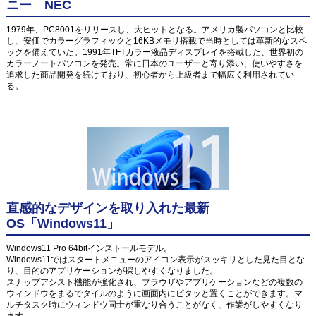
ニー NEC
1979年、PC8001をリリースし、大ヒットとなる。アメリカ製パソコンと比較
し、安価でカラーグラフィックと16KBメモリ搭載で当時としては革新的なスペ
ックを備えていた。1991年TFTカラー液晶ディスプレイを搭載した、世界初の
カラーノートパソコンを発売。常に日本のユーザーと寄り添い、使いやすさを
追求した商品開発を続けており、初心者から上級者まで幅広く利用されてい
る。
直感的なデザインを取り入れた最新
OS「Windows11」
Windows11 Pro 64bitインストールモデル。
Windows11ではスタートメニューのアイコン表示がスッキリとした見た目とな
り、目的のアプリケーションが探しやすくなりました。
スナップアシスト機能が強化され、ブラウザやアプリケーションなどの複数の
ウィンドウをまるでタイルのように画面内にピタッと置くことができます。マ
ルチタスク時にウィンドウ同士が重なり合うことがなく、作業がしやすくなり
ます。