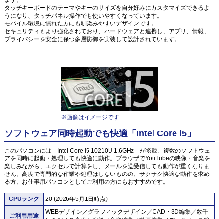
タッチキーボードのテーマやキーのサイズを自分好みにカスタマイズできるよ
うになり、タッチパネル操作でも使いやすくなっています。
モバイル環境に慣れた方にも馴染みやすいデザインです。
セキュリティもより強化されており、ハードウェアと連携し、アプリ、情報、
プライバシーを安全に保つ多層防御を実装して設計されています。
※画像はイメージです
ソフトウェア同時起動でも快適「Intel Core i5」
このパソコンには「Intel Core i5 10210U 1.6GHz」が搭載。複数のソフトウェ
アを同時に起動・処理しても快適に動作。ブラウザでYouTubeの映像・音楽を
楽しみながら、エクセルで計算をし、メールを送受信しても動作が重くなりま
せん。高度で専門的な作業や処理はしないものの、サクサク快適な動作を求め
る方、お仕事用パソコンとしてご利用の方にもおすすめです。
CPUランク
20 (2026年5月1日時点)
WEBデザイン／グラフィックデザイン／CAD・3D編集／数千
ご利用用途