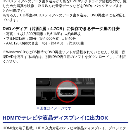
DVDメディアへのデータ書き込みが可能なDVDマルチドライブ搭載なので、撮
りためた写真や映像、取り込んだ音楽データなどをDVDにバックアップするこ
とが可能です。
もちろん、CD再生やCDメディアへのデータ書き込み、DVD再生※にも対応し
ています。
DVDメディア（片面1層：4.7GB）に保存できるデータ量の目安
・写真：１枚1,800万画素（約6.1MB）→約645枚
・フルHD動画：30分（約4,000MB）→約40分
・AAC128Kbpsの音楽：4分（約4MB）→約1000曲
※Windows10ではOS標準でDVD再生ソフトが搭載されていません。映画・音
楽DVDを再生する場合は、別途DVD再生用のソフトをダウンロードし、ご利用
ください。
※画像はイメージです
HDMIでテレビや液晶ディスプレイに出力OK
HDMI出力端子搭載。HDMI入力対応のテレビや液晶ディスプレイ、プロジェク