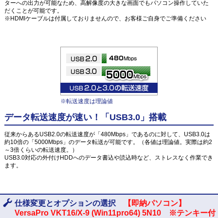
ターへの出力が可能なため、高解像度の大きな画面でもパソコン操作していた
だくことが可能です。
※HDMIケーブルは付属しておりませんので、お客様ご自身でご準備ください
※転送速度は理論値
データ転送速度が速い！「USB3.0」搭載
従来からあるUSB2.0の転送速度が「480Mbps」であるのに対して、USB3.0は
約10倍の「5000Mbps」のデータ転送が可能です。（各値は理論値。実際は約2
～3倍くらいの転送速度。）
USB3.0対応の外付けHDDへのデータ書込や読込時など、ストレスなく作業でき
ます。
仕様変更とオプションの選択
【即納パソコン】
VersaPro VKT16/X-9 (Win11pro64) 5N10 ※テンキー付