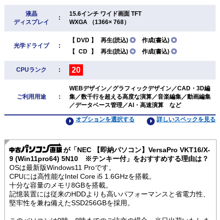
液晶
15.6インチ ワイド画面 TFT
：
ディスプレイ
WXGA （1366× 768）
【
DVD
】
再生(読込)
◎
作成(書込)
◎
光学ドライブ
：
【
CD
】
再生(読込)
◎
作成(書込)
◎
20
CPUランク
：
WEBデザイン／グラフィックデザイン／CAD・3D編
ご利用用途
：
集／数千行を超える高度な演算／音楽編集／動画編集
／データベース管理／AI・高速演算 など
オプションを選択する
詳しいスペックを見る
が「NEC 【即納パソコン】VersaPro VKT16/X-
9 (Win11pro64) 5N10 ※テンキー付」をおすすめする理由は？
OSは最新版Windows11 Proです。
CPUには高性能なIntel Core i5 1.6GHzを搭載。
十分な容量のメモリ8GBを搭載。
記憶装置には従来のHDDよりも高いパフォーマンスと省電力性、
堅牢性を兼ね備えたSSD256GBを採用。