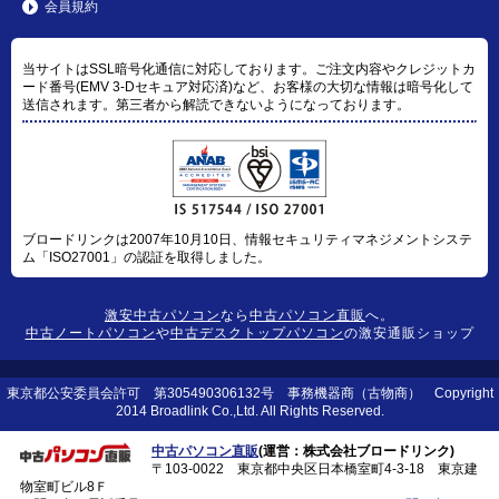
会員規約
当サイトはSSL暗号化通信に対応しております。ご注文内容やクレジットカ
ード番号(EMV 3-Dセキュア対応済)など、お客様の大切な情報は暗号化して
送信されます。第三者から解読できないようになっております。
ブロードリンクは2007年10月10日、情報セキュリティマネジメントシステ
ム「ISO27001」の認証を取得しました。
激安中古パソコン
なら
中古パソコン直販
へ。
中古ノートパソコン
や
中古デスクトップパソコン
の激安通販ショップ
東京都公安委員会許可 第305490306132号 事務機器商（古物商） Copyright
2014 Broadlink Co.,Ltd. All Rights Reserved.
中古パソコン直販
(運営：株式会社ブロードリンク)
〒103-0022 東京都中央区日本橋室町4-3-18 東京建
物室町ビル8Ｆ