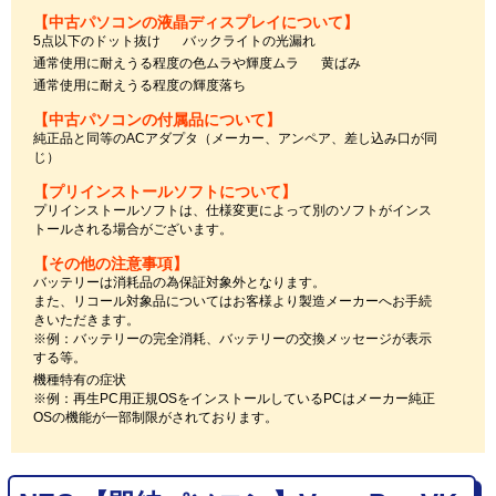
【中古パソコンの液晶ディスプレイについて】
5点以下のドット抜け
バックライトの光漏れ
通常使用に耐えうる程度の色ムラや輝度ムラ
黄ばみ
通常使用に耐えうる程度の輝度落ち
【中古パソコンの付属品について】
純正品と同等のACアダプタ（メーカー、アンペア、差し込み口が同
じ）
【プリインストールソフトについて】
プリインストールソフトは、仕様変更によって別のソフトがインス
トールされる場合がございます。
【その他の注意事項】
バッテリーは消耗品の為保証対象外となります。
また、リコール対象品についてはお客様より製造メーカーへお手続
きいただきます。
※例：バッテリーの完全消耗、バッテリーの交換メッセージが表示
する等。
機種特有の症状
※例：再生PC用正規OSをインストールしているPCはメーカー純正
OSの機能が一部制限がされております。