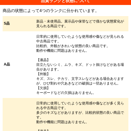
品質ランクと状態について
商品の状態によって4つのランクに分かれています。
新品・未使用品。展示品や保管などで僅かな状態変化が
S品
見られる商品です。
日常的に使用していたような使用感や傷などが見られる
中古商品です。
比較的、外観がきれいな状態の良い商品です。
動作や機能に問題はありません。
【液晶】
A品
目立たないシミ、ムラ、キズ、ドット抜けなどがある場
合があります。
【外観】
キズ、スレ、テカリ、文字スレなどがある場合あります
が、ひび割れや穴あきなどの破損は一切ありません。
【欠損】
キーボードなどの欠損はありません。
日常的に使用していたような使用感や傷などが多く見ら
れる中古商品です。
多少のキズなどがありますが、比較的状態の良い商品で
す。
動作や機能に問題はありません。