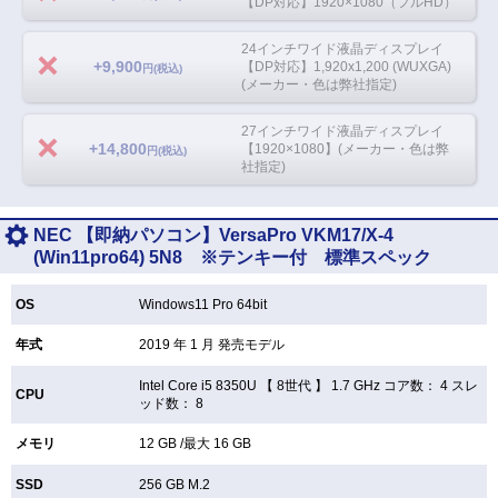
【DP対応】1920×1080（フルHD）
24インチワイド液晶ディスプレイ
+9,900
【DP対応】1,920x1,200 (WUXGA)
円(税込)
(メーカー・色は弊社指定)
27インチワイド液晶ディスプレイ
+14,800
【1920×1080】(メーカー・色は弊
円(税込)
社指定)
NEC 【即納パソコン】VersaPro VKM17/X-4
(Win11pro64) 5N8 ※テンキー付 標準スペック
OS
Windows11 Pro 64bit
年式
2019 年 1 月 発売モデル
Intel Core i5 8350U 【
8世代 】 1.7 GHz コア数： 4 スレ
CPU
ッド数： 8
メモリ
12 GB /最大 16 GB
SSD
256 GB
M.2