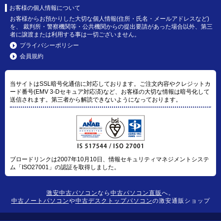
お客様の個人情報について
お客様からお預かりした大切な個人情報(住所・氏名・メールアドレスなど)
を、 裁判所・警察機関等・公共機関からの提出要請があった場合以外、第三
者に譲渡または利用する事は一切ございません。
プライバシーポリシー
会員規約
当サイトはSSL暗号化通信に対応しております。ご注文内容やクレジットカ
ード番号(EMV 3-Dセキュア対応済)など、お客様の大切な情報は暗号化して
送信されます。第三者から解読できないようになっております。
ブロードリンクは2007年10月10日、情報セキュリティマネジメントシステ
ム「ISO27001」の認証を取得しました。
激安中古パソコン
なら
中古パソコン直販
へ。
中古ノートパソコン
や
中古デスクトップパソコン
の激安通販ショップ