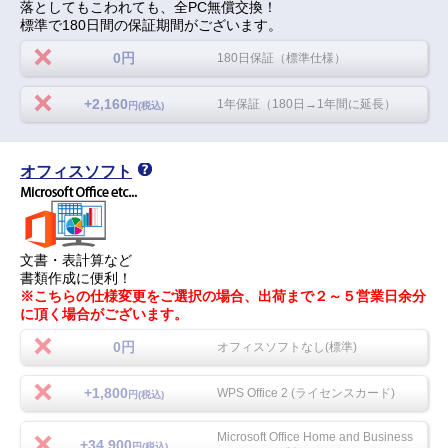
落としてもこわれても、全PC無償交換！
標準で180日間の保証期間がございます。
0円
180日保証（標準仕様）
+2,160
1年保証（180日→1年間に延長）
円(税込)
オフィスソフト
文書・表計算など
書類作成に便利！
※こちらの仕様変更をご選択の場合、出荷まで２～５営業日余分
に頂く場合がございます。
0円
オフィスソフトなし(標準)
+1,800
WPS Office 2 (ライセンスカード)
円(税込)
Microsoft Office Home and Business
+34,900
円(税込)