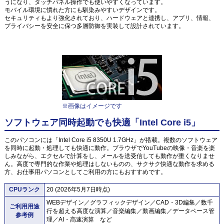
うになり、タッチパネル操作でも使いやすくなっています。
モバイル環境に慣れた方にも馴染みやすいデザインです。
セキュリティもより強化されており、ハードウェアと連携し、アプリ、情報、
プライバシーを安全に保つ多層防御を実装して設計されています。
※画像はイメージです
ソフトウェア同時起動でも快適「Intel Core i5」
このパソコンには「Intel Core i5 8350U 1.7GHz」が搭載。複数のソフトウェア
を同時に起動・処理しても快適に動作。ブラウザでYouTubeの映像・音楽を楽
しみながら、エクセルで計算をし、メールを送受信しても動作が重くなりませ
ん。高度で専門的な作業や処理はしないものの、サクサク快適な動作を求める
方、お仕事用パソコンとしてご利用の方にもおすすめです。
CPUランク
20 (2026年5月7日時点)
WEBデザイン／グラフィックデザイン／CAD・3D編集／数千
ご利用用途
行を超える高度な演算／音楽編集／動画編集／データベース管
参考例
理／AI・高速演算 など