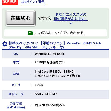
送料無料
198ポイント還元
あなたにオススメの
ですが、
別の商品があります。
▼
この商品について問い合わせる
標準スペック(NEC 【即納パソコン】VersaPro VKM17/X-4
(Win11pro64) 5N8 ※テンキー付)
：
OS
Windows11 Pro 64bit
年式
：
2019年1月発売モデル
Intel Core i5 8350U 【8世代】
：
CPU
1.7GHz コア数：4 スレッド数：8
メモリ
：
12GB
ストレージ
：
SSD 256GB M.2
外形寸法
：
約377× 約255× 約27.6
W×D×H(mm)