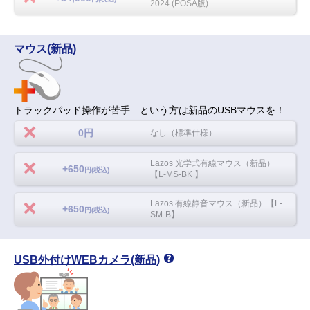
2024 (POSA版)
マウス(新品)
トラックパッド操作が苦手…という方は新品のUSBマウスを！
0円
なし（標準仕様）
Lazos 光学式有線マウス（新品）
+650
円(税込)
【L-MS-BK 】
Lazos 有線静音マウス（新品）【L-
+650
円(税込)
SM-B】
USB外付けWEBカメラ(新品)