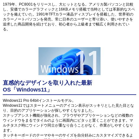
1979年、PC8001をリリースし、大ヒットとなる。アメリカ製パソコンと比較
し、安価でカラーグラフィックと16KBメモリ搭載で当時としては革新的なスペ
ックを備えていた。1991年TFTカラー液晶ディスプレイを搭載した、世界初の
カラーノートパソコンを発売。常に日本のユーザーと寄り添い、使いやすさを
追求した商品開発を続けており、初心者から上級者まで幅広く利用されてい
る。
直感的なデザインを取り入れた最新
OS「Windows11」
Windows11 Pro 64bitインストールモデル。
Windows11ではスタートメニューのアイコン表示がスッキリとした見た目とな
り、目的のアプリケーションが探しやすくなりました。
スナップアシスト機能が強化され、ブラウザやアプリケーションなどの複数の
ウィンドウをまるでタイルのように画面内にピタッと置くことができます。マ
ルチタスク時にウィンドウ同士が重なり合うことがなく、作業がしやすくなり
ます。
タッチキーボードのテーマやキーのサイズを自分好みにカスタマイズできるよ