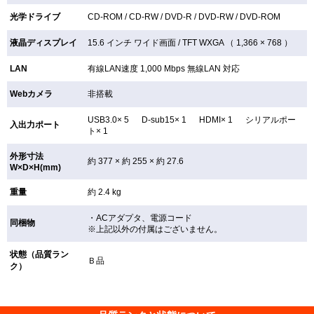
光学ドライブ
CD-ROM /
CD-RW /
DVD-R /
DVD-RW /
DVD-ROM
液晶ディスプレイ
15.6 インチ
ワイド画面 /
TFT
WXGA （ 1,366 × 768 ）
LAN
有線LAN速度 1,000 Mbps 無線LAN
対応
Webカメラ
非搭載
USB3.0× 5 D-sub15× 1 HDMI× 1 シリアルポー
入出力ポート
ト× 1
外形寸法
約 377 × 約 255 × 約 27.6
W×D×H(mm)
重量
約 2.4 kg
・ACアダプタ、電源コード
同梱物
※上記以外の付属はございません。
状態（品質ラン
Ｂ品
ク）