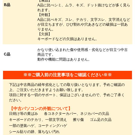
【液晶】
B品
A品に比べシミ、ムラ、キズ、ドット抜けなどが多く見ら
れます。
【外観】
A品に比べキズ、スレ、テカリ、文字スレ、文字消えなど
が目立ちますが、ひび割れや穴あきなどの破損は一切あ
りません。
【欠損】
キーボードなどの欠損はありません。
かなり使い込まれた傷や使用感・劣化などが目立つ中古
C品
商品です。
動作や機能に問題はありません。
※※ご購入前の注意事項をご確認ください※※
下記は中古商品の経年劣化としての取り扱いとなります。予めご確認の
上、ご注文いただきますようお願い致します。
項目に対する一切のサポート、保証はございませんので、予めご了承く
ださい。
【中古パソコンの外観について】
日焼け等の黄ばみ
各コネクターカバー、ネジカバーの欠品
キーボードのテカリ、一部文字消え
擦り傷
ゴム足の欠品
一部の塗装ハゲ、コーティングハゲ
シール貼りの跡、落ちない汚れ