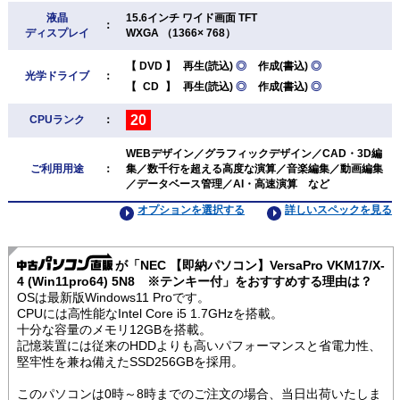
液晶
15.6インチ ワイド画面 TFT
：
ディスプレイ
WXGA （1366× 768）
【
DVD
】
再生(読込)
◎
作成(書込)
◎
光学ドライブ
：
【
CD
】
再生(読込)
◎
作成(書込)
◎
20
CPUランク
：
WEBデザイン／グラフィックデザイン／CAD・3D編
ご利用用途
：
集／数千行を超える高度な演算／音楽編集／動画編集
／データベース管理／AI・高速演算 など
オプションを選択する
詳しいスペックを見る
が「NEC 【即納パソコン】VersaPro VKM17/X-
4 (Win11pro64) 5N8 ※テンキー付」をおすすめする理由は？
OSは最新版Windows11 Proです。
CPUには高性能なIntel Core i5 1.7GHzを搭載。
十分な容量のメモリ12GBを搭載。
記憶装置には従来のHDDよりも高いパフォーマンスと省電力性、
堅牢性を兼ね備えたSSD256GBを採用。
このパソコンは0時～8時までのご注文の場合、当日出荷いたしま