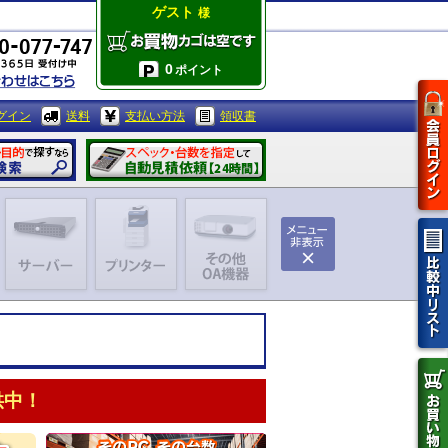
ゲスト
様
0
ポイント
グイン
送料
支払い方法
領収書
供中！