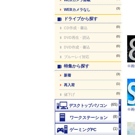
(3)
WEBカメラなし
ドライブから探す
(0)
CD作成・書込
(0)
DVD再生・読込
(0)
DVD作成・書込
(0)
ブルーレイ対応
特集から探す
※画
(3)
新着
(1)
再入荷
(0)
値下げ
(65)
※画
(8)
(1)