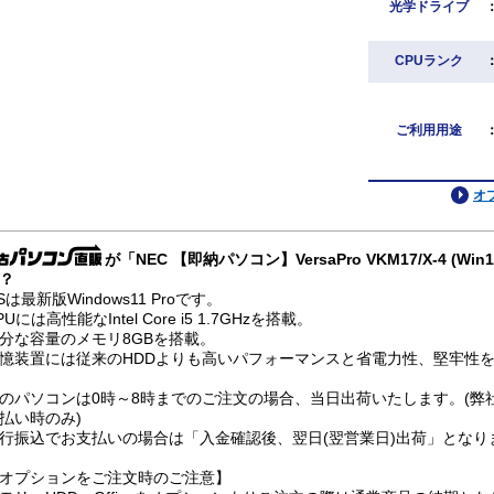
光学ドライブ
CPUランク
ご利用用途
オ
が「NEC 【即納パソコン】VersaPro VKM17/X-4 (Wi
？
Sは最新版Windows11 Proです。
PUには高性能なIntel Core i5 1.7GHzを搭載。
分な容量のメモリ8GBを搭載。
憶装置には従来のHDDよりも高いパフォーマンスと省電力性、堅牢性を兼
のパソコンは0時～8時までのご注文の場合、当日出荷いたします。(弊
払い時のみ)
行振込でお支払いの場合は「入金確認後、翌日(翌営業日)出荷」となり
オプションをご注文時のご注意】