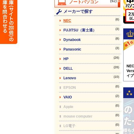
(92)
メーカーで探す
(6)
NEC
(3)
FUJITSU（富士通）
(8)
Dynabook
(3)
Panasonic
(26)
HP
NE
(26)
DELL
Vers
イプV
(10)
Lenovo
5N8
(0)
EPSON
(2)
VAIO
(0)
Apple
(0)
mouse computer
(0)
LG電子