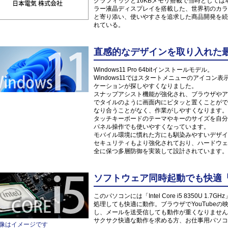
グラフィックと16KBメモリ搭載で当時としては革
ラー液晶ディスプレイを搭載した、世界初のカラ
と寄り添い、使いやすさを追求した商品開発を続
れている。
直感的なデザインを取り入れた最新O
Windows11 Pro 64bitインストールモデル。
Windows11ではスタートメニューのアイコ
ケーションが探しやすくなりました。
スナップアシスト機能が強化され、ブラウザやア
でタイルのように画面内にピタッと置くことがで
なり合うことがなく、作業がしやすくなります。
タッチキーボードのテーマやキーのサイズを自分
パネル操作でも使いやすくなっています。
モバイル環境に慣れた方にも馴染みやすいデザイ
セキュリティもより強化されており、ハードウェ
全に保つ多層防御を実装して設計されています。
ソフトウェア同時起動でも快適「Inte
このパソコンには「Intel Core i5 8350U
処理しても快適に動作。ブラウザでYouTube
し、メールを送受信しても動作が重くなりません
サクサク快適な動作を求める方、お仕事用パソコ
像はイメージです