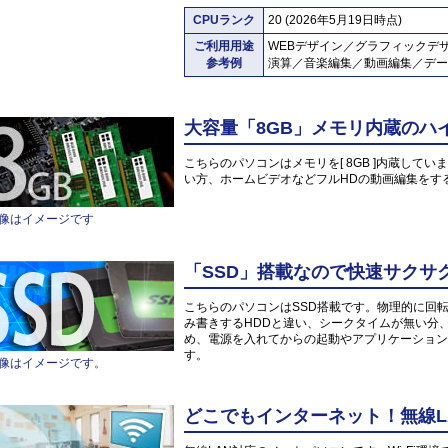
CPUランク
20 (2026年5月19日時点)
ご利用用途
WEBデザイン／グラフィックデ
参考例
演算／音楽編集／動画編集／デー
大容量「8GB」メモリ内蔵のハ
こちらのパソコンはメモリを[ 8GB ]内蔵していま
い方、ホームビデオなどフルHDの動画編集をす
像はイメージです
「SSD」搭載なので快速サクサ
こちらのパソコンはSSD搭載です。物理的に回
み書きするHDDと違い、シークタイムが無い分
め、電源を入れてからの起動やアプリケーション
す。
像はイメージです。
どこでもインターネット！無線L