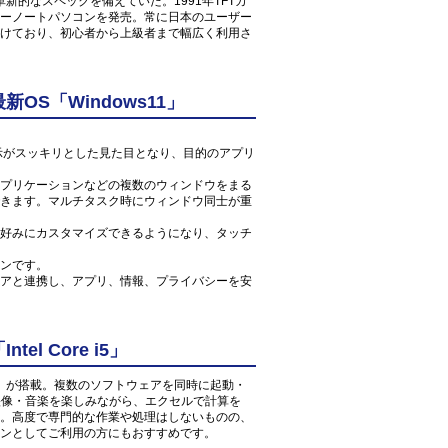
新的なスペックを備えていた。1991年TFTカ
ーノートパソコンを発売。常に日本のユーザー
けており、初心者から上級者まで幅広く利用さ
S「Windows11」
ン表示がスッキリとした見た目となり、目的のアプリ
プリケーションなどの複数のウィンドウをまる
きます。マルチタスク時にウィンドウ同士が重
好みにカスタマイズできるようになり、タッチ
ンです。
アと連携し、アプリ、情報、プライバシーを安
l Core i5」
 1.7GHz」が搭載。複数のソフトウェアを同時に起動・
の映像・音楽を楽しみながら、エクセルで計算を
。高度で専門的な作業や処理はしないものの、
ンとしてご利用の方にもおすすめです。