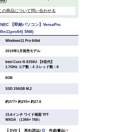
この商品について問い合わせる
EC 【即納パソコン】VersaPro
Win11pro64) 5N8)
：
Windows11 Pro 64bit
：
2019年1月発売モデル
Intel Core i5 8350U 【8世代】
：
1.7GHz コア数：4 スレッド数：8
：
8GB
：
SSD 256GB M.2
：
約377× 約255× 約27.6
15.6インチ ワイド画面 TFT
：
WXGA （1366× 768）
【
DVD
】
再生(読込)
◎
作成(書込)
×