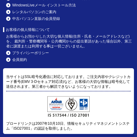
WindowsLiveメール インストール方法
レンタルパソコンのご案内
中古パソコン直販の会員登録
お客様の個人情報について
お客様からお預かりした大切な個人情報(住所・氏名・メールアドレスなど)
を、 裁判所・警察機関等・公共機関からの提出要請があった場合以外、第三
者に譲渡または利用する事は一切ございません。
プライバシーポリシー
会員規約
当サイトはSSL暗号化通信に対応しております。ご注文内容やクレジットカ
ード番号(EMV 3-Dセキュア対応済)など、お客様の大切な情報は暗号化して
送信されます。第三者から解読できないようになっております。
ブロードリンクは2007年10月10日、情報セキュリティマネジメントシステ
ム「ISO27001」の認証を取得しました。