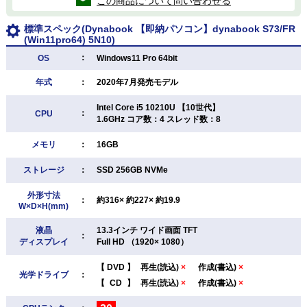
この商品について問い合わせる
標準スペック(Dynabook 【即納パソコン】dynabook S73/FR
(Win11pro64) 5N10)
：
OS
Windows11 Pro 64bit
年式
：
2020年7月発売モデル
Intel Core i5 10210U 【10世代】
：
CPU
1.6GHz コア数：4 スレッド数：8
メモリ
：
16GB
ストレージ
：
SSD 256GB NVMe
外形寸法
：
約316× 約227× 約19.9
W×D×H(mm)
液晶
13.3インチ ワイド画面 TFT
：
ディスプレイ
Full HD （1920× 1080）
【
DVD
】
再生(読込)
×
作成(書込)
×
光学ドライブ
：
【
CD
】
再生(読込)
×
作成(書込)
×