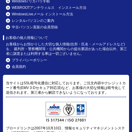
Windows7リカバリ手順
WEBROOTアンチウィルス インストール方法
WindowsLiveメール インストール方法
レンタルパソコンのご案内
中古パソコン直販の会員登録
お客様の個人情報について
お客様からお預かりした大切な個人情報(住所・氏名・メールアドレスなど)
を、 裁判所・警察機関等・公共機関からの提出要請があった場合以外、第三
者に譲渡または利用する事は一切ございません。
プライバシーポリシー
会員規約
当サイトはSSL暗号化通信に対応しております。ご注文内容やクレジットカ
ード番号(EMV 3-Dセキュア対応済)など、お客様の大切な情報は暗号化して
送信されます。第三者から解読できないようになっております。
ブロードリンクは2007年10月10日、情報セキュリティマネジメントシステ