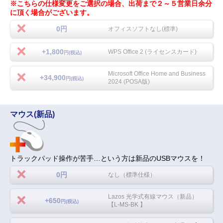
※こちらの仕様変更をご選択の場合、出荷まで２～５営業日余分
に頂く場合がございます。
0円
オフィスソフトなし(標準)
+1,800
WPS Office 2 (ライセンスカード)
円(税込)
Microsoft Office Home and Business
+34,900
円(税込)
2024 (POSA版)
マウス(新品)
トラックパッド操作が苦手…という方は新品のUSBマウスを！
0円
なし（標準仕様）
Lazos 光学式有線マウス（新品）
+650
円(税込)
【L-MS-BK 】