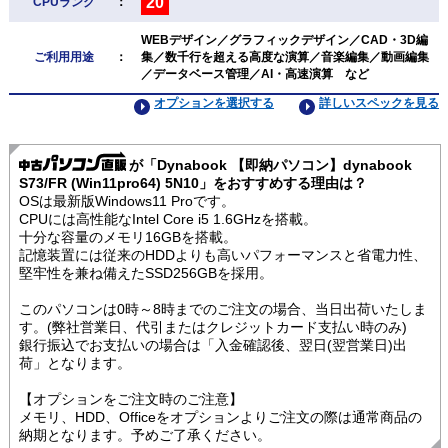
20
CPUランク
：
WEBデザイン／グラフィックデザイン／CAD・3D編
ご利用用途
：
集／数千行を超える高度な演算／音楽編集／動画編集
／データベース管理／AI・高速演算 など
オプションを選択する
詳しいスペックを見る
が「Dynabook 【即納パソコン】dynabook
S73/FR (Win11pro64) 5N10」をおすすめする理由は？
OSは最新版Windows11 Proです。
CPUには高性能なIntel Core i5 1.6GHzを搭載。
十分な容量のメモリ16GBを搭載。
記憶装置には従来のHDDよりも高いパフォーマンスと省電力性、
堅牢性を兼ね備えたSSD256GBを採用。
このパソコンは0時～8時までのご注文の場合、当日出荷いたしま
す。(弊社営業日、代引またはクレジットカード支払い時のみ)
銀行振込でお支払いの場合は「入金確認後、翌日(翌営業日)出
荷」となります。
【オプションをご注文時のご注意】
メモリ、HDD、Officeをオプションよりご注文の際は通常商品の
納期となります。予めご了承ください。