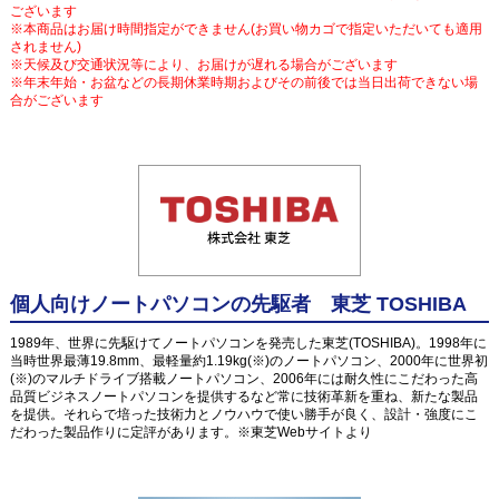
ございます
※本商品はお届け時間指定ができません(お買い物カゴで指定いただいても適用
されません)
※天候及び交通状況等により、お届けが遅れる場合がございます
※年末年始・お盆などの長期休業時期およびその前後では当日出荷できない場
合がございます
個人向けノートパソコンの先駆者 東芝 TOSHIBA
1989年、世界に先駆けてノートパソコンを発売した東芝(TOSHIBA)。1998年に
当時世界最薄19.8mm、最軽量約1.19kg(※)のノートパソコン、2000年に世界初
(※)のマルチドライブ搭載ノートパソコン、2006年には耐久性にこだわった高
品質ビジネスノートパソコンを提供するなど常に技術革新を重ね、新たな製品
を提供。それらで培った技術力とノウハウで使い勝手が良く、設計・強度にこ
だわった製品作りに定評があります。※東芝Webサイトより