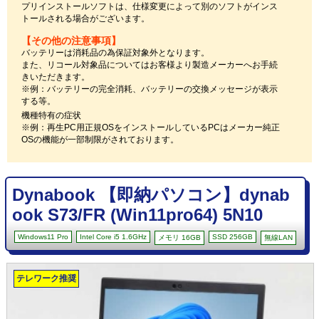
プリインストールソフトは、仕様変更によって別のソフトがインス
トールされる場合がございます。
【その他の注意事項】
バッテリーは消耗品の為保証対象外となります。
また、リコール対象品についてはお客様より製造メーカーへお手続
きいただきます。
※例：バッテリーの完全消耗、バッテリーの交換メッセージが表示
する等。
機種特有の症状
※例：再生PC用正規OSをインストールしているPCはメーカー純正
OSの機能が一部制限がされております。
Dynabook 【即納パソコン】dynab
ook S73/FR (Win11pro64) 5N10
Windows11 Pro
Intel Core i5 1.6GHz
SSD 256GB
メモリ 16GB
無線LAN
テレワーク推奨