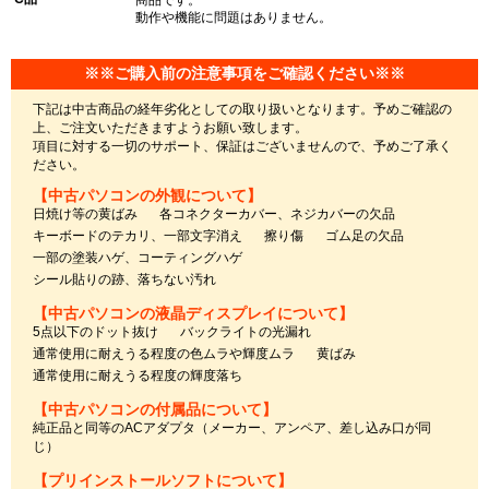
商品です。
動作や機能に問題はありません。
※※ご購入前の注意事項をご確認ください※※
下記は中古商品の経年劣化としての取り扱いとなります。予めご確認の
上、ご注文いただきますようお願い致します。
項目に対する一切のサポート、保証はございませんので、予めご了承く
ださい。
【中古パソコンの外観について】
日焼け等の黄ばみ
各コネクターカバー、ネジカバーの欠品
キーボードのテカリ、一部文字消え
擦り傷
ゴム足の欠品
一部の塗装ハゲ、コーティングハゲ
シール貼りの跡、落ちない汚れ
【中古パソコンの液晶ディスプレイについて】
5点以下のドット抜け
バックライトの光漏れ
通常使用に耐えうる程度の色ムラや輝度ムラ
黄ばみ
通常使用に耐えうる程度の輝度落ち
【中古パソコンの付属品について】
純正品と同等のACアダプタ（メーカー、アンペア、差し込み口が同
じ）
【プリインストールソフトについて】