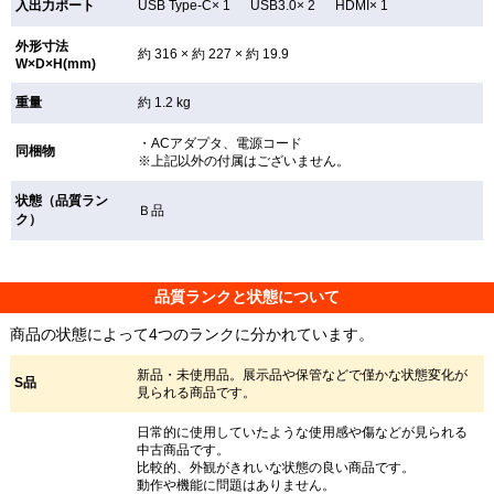
入出力ポート
USB Type-C× 1 USB3.0× 2 HDMI× 1
外形寸法
約 316 × 約 227 × 約 19.9
W×D×H(mm)
重量
約 1.2 kg
・ACアダプタ、電源コード
同梱物
※上記以外の付属はございません。
状態（品質ラン
Ｂ品
ク）
品質ランクと状態について
商品の状態によって4つのランクに分かれています。
新品・未使用品。展示品や保管などで僅かな状態変化が
S品
見られる商品です。
日常的に使用していたような使用感や傷などが見られる
中古商品です。
比較的、外観がきれいな状態の良い商品です。
動作や機能に問題はありません。