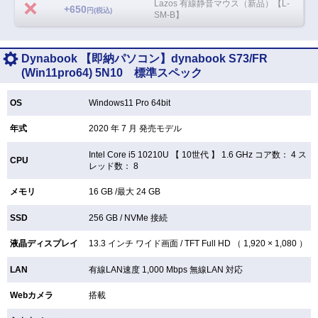
Lazos 有線静音マウス（新品）【L-
+650
円(税込)
SM-B】
Dynabook 【即納パソコン】dynabook S73/FR
(Win11pro64) 5N10 標準スペック
OS
Windows11 Pro 64bit
年式
2020 年 7 月 発売モデル
Intel Core i5 10210U 【
10世代 】 1.6 GHz コア数： 4 ス
CPU
レッド数： 8
メモリ
16 GB /最大 24 GB
SSD
256 GB /
NVMe 接続
液晶ディスプレイ
13.3 インチ
ワイド画面 /
TFT
Full HD （ 1,920 × 1,080 ）
LAN
有線LAN速度 1,000 Mbps 無線LAN
対応
Webカメラ
搭載