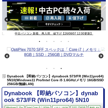
】
Windows11ノート一覧【26/08/07 12:00更新】
Dynabook 【即納パソコン】dynabook S73/FR (Win11pro64)
5N10(Windows11 Pro/Intel Core i5 1.6GHz/メモリ 16GB/SSD
256GB/無線LAN)
Dynabook 【即納パソコン】dynab
ook S73/FR (Win11pro64) 5N10
Windows11 Pro
Intel Core i5 1.6GHz
SSD 256GB
メモリ 16GB
無線LAN