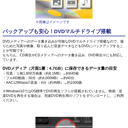
※画像はイメージです
バックアップも安心！DVDマルチドライブ搭載
DVDメディアへのデータ書き込みが可能なDVDマルチドライブ搭載なので、撮
りためた写真や映像、取り込んだ音楽データなどをDVDにバックアップするこ
とが可能です。
もちろん、CD再生やCDメディアへのデータ書き込み、DVD再生※にも対応し
ています。
DVDメディア（片面1層：4.7GB）に保存できるデータ量の目安
・写真：１枚1,800万画素（約6.1MB）→約645枚
・フルHD動画：30分（約4,000MB）→約40分
・AAC128Kbpsの音楽：4分（約4MB）→約1000曲
※Windows10ではOS標準でDVD再生ソフトが搭載されていません。映画・音
楽DVDを再生する場合は、別途DVD再生用のソフトをダウンロードし、ご利用
ください。