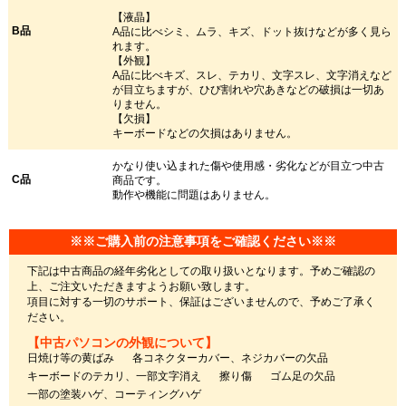
【液晶】
B品
A品に比べシミ、ムラ、キズ、ドット抜けなどが多く見ら
れます。
【外観】
A品に比べキズ、スレ、テカリ、文字スレ、文字消えなど
が目立ちますが、ひび割れや穴あきなどの破損は一切あ
りません。
【欠損】
キーボードなどの欠損はありません。
かなり使い込まれた傷や使用感・劣化などが目立つ中古
C品
商品です。
動作や機能に問題はありません。
※※ご購入前の注意事項をご確認ください※※
下記は中古商品の経年劣化としての取り扱いとなります。予めご確認の
上、ご注文いただきますようお願い致します。
項目に対する一切のサポート、保証はございませんので、予めご了承く
ださい。
【中古パソコンの外観について】
日焼け等の黄ばみ
各コネクターカバー、ネジカバーの欠品
キーボードのテカリ、一部文字消え
擦り傷
ゴム足の欠品
一部の塗装ハゲ、コーティングハゲ