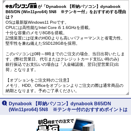
が「Dynabook 【即納パソコン】dynabook
B65/DN (Win11pro64) 5N8 ※テンキー付」をおすすめする理由
は？
OSは最新版Windows11 Proです。
CPUには高性能なIntel Core i5 1.6GHzを搭載。
十分な容量のメモリ8GBを搭載。
記憶装置には従来のHDDよりも高いパフォーマンスと省電力性、
堅牢性を兼ね備えたSSD128GBを採用。
このパソコンは0時～8時までのご注文の場合、当日出荷いたしま
す。(弊社営業日、代引またはクレジットカード支払い時のみ)
銀行振込でお支払いの場合は「入金確認後、翌日(翌営業日)出
荷」となります。
【オプションをご注文時のご注意】
メモリ、HDD、Officeをオプションよりご注文の際は通常商品の
納期となります。予めご了承ください。
Dynabook 【即納パソコン】dynabook B65/DN
(Win11pro64) 5N8 ※テンキー付のおすすめポイントは