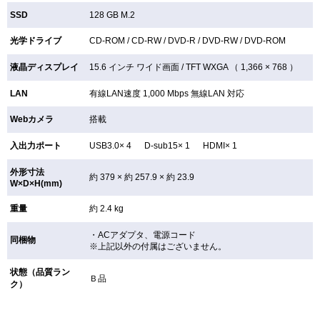
SSD
128 GB
M.2
光学ドライブ
CD-ROM /
CD-RW /
DVD-R /
DVD-RW /
DVD-ROM
液晶ディスプレイ
15.6 インチ
ワイド画面 /
TFT
WXGA （ 1,366 × 768 ）
LAN
有線LAN速度 1,000 Mbps 無線LAN
対応
Webカメラ
搭載
入出力ポート
USB3.0× 4 D-sub15× 1 HDMI× 1
外形寸法
約 379 × 約 257.9 × 約 23.9
W×D×H(mm)
重量
約 2.4 kg
・ACアダプタ、電源コード
同梱物
※上記以外の付属はございません。
状態（品質ラン
Ｂ品
ク）