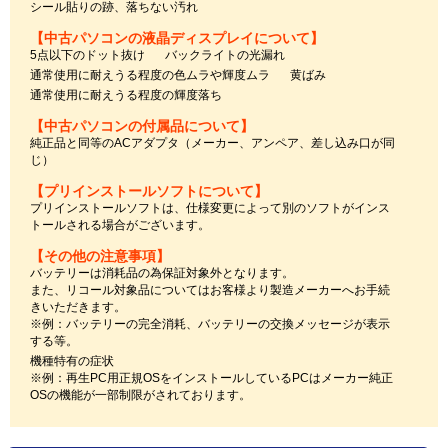
シール貼りの跡、落ちない汚れ
【中古パソコンの液晶ディスプレイについて】
5点以下のドット抜け
バックライトの光漏れ
通常使用に耐えうる程度の色ムラや輝度ムラ
黄ばみ
通常使用に耐えうる程度の輝度落ち
【中古パソコンの付属品について】
純正品と同等のACアダプタ（メーカー、アンペア、差し込み口が同
じ）
【プリインストールソフトについて】
プリインストールソフトは、仕様変更によって別のソフトがインス
トールされる場合がございます。
【その他の注意事項】
バッテリーは消耗品の為保証対象外となります。
また、リコール対象品についてはお客様より製造メーカーへお手続
きいただきます。
※例：バッテリーの完全消耗、バッテリーの交換メッセージが表示
する等。
機種特有の症状
※例：再生PC用正規OSをインストールしているPCはメーカー純正
OSの機能が一部制限がされております。