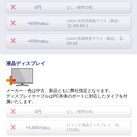
0円
なし（標準仕様）
Lazos 光学式有線マウス（新品）
+650
円(税込)
【L-MS-BK 】
Lazos 有線静音マウス（新品）【L-
+650
円(税込)
SM-B】
液晶ディスプレイ
メーカー・色は中古、新品ともに弊社指定となります。
ディスプレイケーブルはPC本体のポートに対応したタイプを付
属いたします。
0円
なし（標準仕様）
17インチ液晶ディスプレイ VL-
+4,800
円(税込)
17ASEL