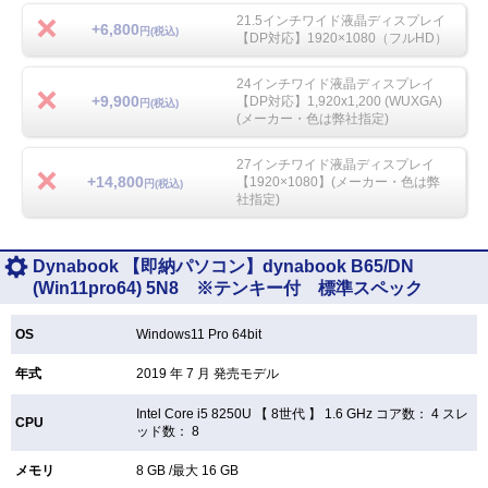
21.5インチワイド液晶ディスプレイ
+6,800
円(税込)
【DP対応】1920×1080（フルHD）
24インチワイド液晶ディスプレイ
+9,900
【DP対応】1,920x1,200 (WUXGA)
円(税込)
(メーカー・色は弊社指定)
27インチワイド液晶ディスプレイ
+14,800
【1920×1080】(メーカー・色は弊
円(税込)
社指定)
Dynabook 【即納パソコン】dynabook B65/DN
(Win11pro64) 5N8 ※テンキー付 標準スペック
OS
Windows11 Pro 64bit
年式
2019 年 7 月 発売モデル
Intel Core i5 8250U 【
8世代 】 1.6 GHz コア数： 4 スレ
CPU
ッド数： 8
メモリ
8 GB /最大 16 GB