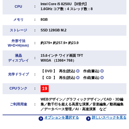
Intel Core i5 8250U 【8世代】
：
CPU
1.6GHz コア数：4 スレッド数：8
メモリ
：
8GB
ストレージ
：
SSD 128GB M.2
外形寸法
：
約379× 約257.9× 約23.9
W×D×H(mm)
液晶
15.6インチ ワイド画面 TFT
：
ディスプレイ
WXGA （1366× 768）
【
DVD
】
再生(読込)
◎
作成(書込)
◎
光学ドライブ
：
【
CD
】
再生(読込)
◎
作成(書込)
◎
19
CPUランク
：
WEBデザイン／グラフィックデザイン／CAD・3D編
ご利用用途
：
集／数千行を超える高度な演算／音楽編集／動画編集
／データベース管理／AI・高速演算 など
オプションを選択する
詳しいスペックを見る