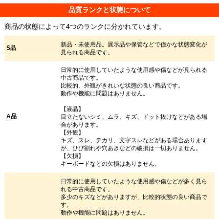
品質ランクと状態について
商品の状態によって4つのランクに分かれています。
新品・未使用品。展示品や保管などで僅かな状態変化が
S品
見られる商品です。
日常的に使用していたような使用感や傷などが見られる
中古商品です。
比較的、外観がきれいな状態の良い商品です。
動作や機能に問題はありません。
【液晶】
A品
目立たないシミ、ムラ、キズ、ドット抜けなどがある場
合があります。
【外観】
キズ、スレ、テカリ、文字スレなどがある場合あります
が、ひび割れや穴あきなどの破損は一切ありません。
【欠損】
キーボードなどの欠損はありません。
日常的に使用していたような使用感や傷などが多く見ら
れる中古商品です。
多少のキズなどがありますが、比較的状態の良い商品で
す。
動作や機能に問題はありません。