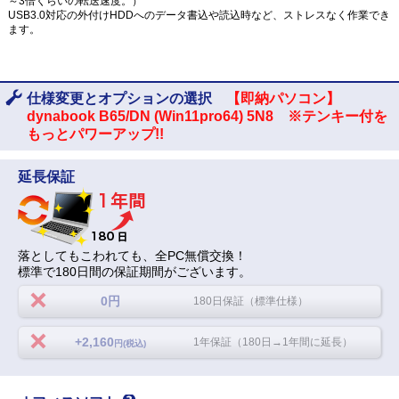
～3倍くらいの転送速度。）
USB3.0対応の外付けHDDへのデータ書込や読込時など、ストレスなく作業でき
ます。
仕様変更とオプションの選択
【即納パソコン】
dynabook B65/DN (Win11pro64) 5N8 ※テンキー付を
もっとパワーアップ!!
延長保証
落としてもこわれても、全PC無償交換！
標準で180日間の保証期間がございます。
0円
180日保証（標準仕様）
+2,160
1年保証（180日→1年間に延長）
円(税込)