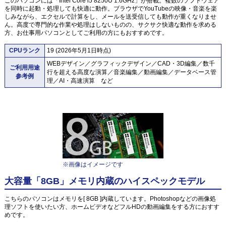
このパソコンには「Intel Core i5 8250U 1.6GHz」が搭載。複数のソフトウェア
を同時に起動・処理しても快適に動作。ブラウザでYouTubeの映像・音楽を楽
しみながら、エクセルで計算をし、メールを送受信しても動作が重くなりませ
ん。高度で専門的な作業や処理はしないものの、サクサク快適な動作を求める
方、お仕事用パソコンとしてご利用の方にもおすすめです。
CPUランク
19 (2026年5月1日時点)
WEBデザイン／グラフィックデザイン／CAD・3D編集／数千
ご利用用途
行を超える高度な演算／音楽編集／動画編集／データベース管
参考例
理／AI・高速演算 など
※画像はイメージです
大容量「8GB」メモリ内蔵のハイスペックモデル
こちらのパソコンはメモリを[ 8GB ]内蔵しています。Photoshopなどの画像処
理ソフトを使いたい方、ホームビデオなどフルHDの動画編集をする方におすす
めです。