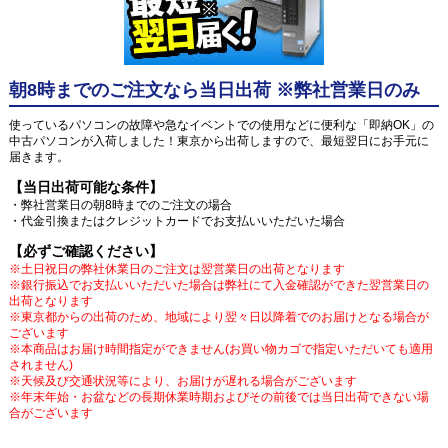
朝8時までのご注文なら当日出荷 ※弊社営業日のみ
使っているパソコンの故障や急なイベントでの使用などに便利な「即納OK」の
中古パソコンが入荷しました！東京から出荷しますので、最短翌日にお手元に
届きます。
【当日出荷可能な条件】
・弊社営業日の朝8時までのご注文の場合
・代金引換またはクレジットカードでお支払いいただいた場合
【必ずご確認ください】
※土日祝日の弊社休業日のご注文は翌営業日の出荷となります
※銀行振込でお支払いいただいた場合は弊社にて入金確認ができた翌営業日の
出荷となります
※東京都からの出荷のため、地域により翌々日以降着でのお届けとなる場合が
ございます
※本商品はお届け時間指定ができません(お買い物カゴで指定いただいても適用
されません)
※天候及び交通状況等により、お届けが遅れる場合がございます
※年末年始・お盆などの長期休業時期およびその前後では当日出荷できない場
合がございます