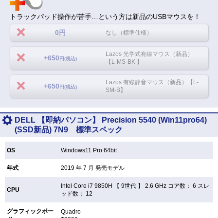
トラックパッド操作が苦手…という方は新品のUSBマウスを！
0円
なし（標準仕様）
Lazos 光学式有線マウス（新品）
+650
円(税込)
【L-MS-BK 】
Lazos 有線静音マウス（新品）【L-
+650
円(税込)
SM-B】
DELL 【即納パソコン】 Precision 5540 (Win11pro64)
(SSD新品) 7N9 標準スペック
OS
Windows11 Pro 64bit
年式
2019 年 7 月 発売モデル
Intel Core i7 9850H 【
9世代 】 2.6 GHz コア数： 6 スレ
CPU
ッド数： 12
グラフィックボー
Quadro