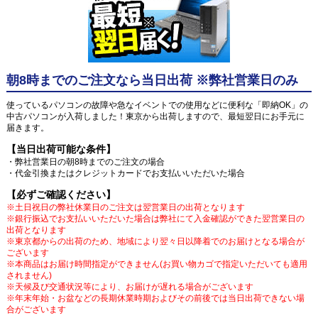
朝8時までのご注文なら当日出荷 ※弊社営業日のみ
使っているパソコンの故障や急なイベントでの使用などに便利な「即納OK」の
中古パソコンが入荷しました！東京から出荷しますので、最短翌日にお手元に
届きます。
【当日出荷可能な条件】
・弊社営業日の朝8時までのご注文の場合
・代金引換またはクレジットカードでお支払いいただいた場合
【必ずご確認ください】
※土日祝日の弊社休業日のご注文は翌営業日の出荷となります
※銀行振込でお支払いいただいた場合は弊社にて入金確認ができた翌営業日の
出荷となります
※東京都からの出荷のため、地域により翌々日以降着でのお届けとなる場合が
ございます
※本商品はお届け時間指定ができません(お買い物カゴで指定いただいても適用
されません)
※天候及び交通状況等により、お届けが遅れる場合がございます
※年末年始・お盆などの長期休業時期およびその前後では当日出荷できない場
合がございます