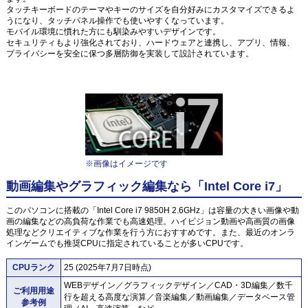
タッチキーボードのテーマやキーのサイズを自分好みにカスタマイズできるよ
うになり、タッチパネル操作でも使いやすくなっています。
モバイル環境に慣れた方にも馴染みやすいデザインです。
セキュリティもより強化されており、ハードウェアと連携し、アプリ、情報、
プライバシーを安全に保つ多層防御を実装して設計されています。
※画像はイメージです
動画編集やグラフィック編集なら「Intel Core i7」
このパソコンに搭載の「Intel Core i7 9850H 2.6GHz」は容量の大きい画像や動
画の編集などの高負荷な作業でも高速処理。ハイビジョン動画や高画質の画像
処理などクリエイティブな作業を行う方におすすめです。また、最近のオンラ
インゲームでも推奨CPUに指定されていることが多いCPUです。
CPUランク
25 (2025年7月7日時点)
WEBデザイン／グラフィックデザイン／CAD・3D編集／数千
ご利用用途
行を超える高度な演算／音楽編集／動画編集／データベース管
参考例