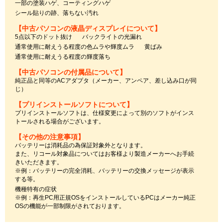
一部の塗装ハゲ、コーティングハゲ
シール貼りの跡、落ちない汚れ
【中古パソコンの液晶ディスプレイについて】
5点以下のドット抜け
バックライトの光漏れ
通常使用に耐えうる程度の色ムラや輝度ムラ
黄ばみ
通常使用に耐えうる程度の輝度落ち
【中古パソコンの付属品について】
純正品と同等のACアダプタ（メーカー、アンペア、差し込み口が同
じ）
【プリインストールソフトについて】
プリインストールソフトは、仕様変更によって別のソフトがインス
トールされる場合がございます。
【その他の注意事項】
バッテリーは消耗品の為保証対象外となります。
また、リコール対象品についてはお客様より製造メーカーへお手続
きいただきます。
※例：バッテリーの完全消耗、バッテリーの交換メッセージが表示
する等。
機種特有の症状
※例：再生PC用正規OSをインストールしているPCはメーカー純正
OSの機能が一部制限がされております。