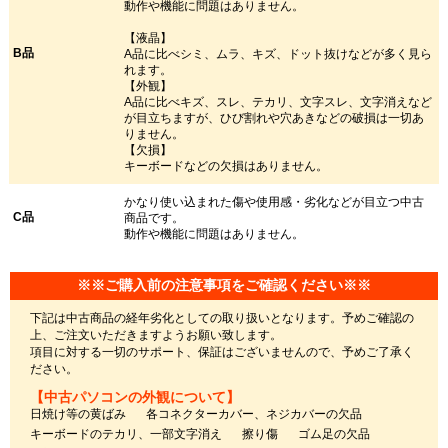
動作や機能に問題はありません。
【液晶】
B品
A品に比べシミ、ムラ、キズ、ドット抜けなどが多く見ら
れます。
【外観】
A品に比べキズ、スレ、テカリ、文字スレ、文字消えなど
が目立ちますが、ひび割れや穴あきなどの破損は一切あ
りません。
【欠損】
キーボードなどの欠損はありません。
かなり使い込まれた傷や使用感・劣化などが目立つ中古
C品
商品です。
動作や機能に問題はありません。
※※ご購入前の注意事項をご確認ください※※
下記は中古商品の経年劣化としての取り扱いとなります。予めご確認の
上、ご注文いただきますようお願い致します。
項目に対する一切のサポート、保証はございませんので、予めご了承く
ださい。
【中古パソコンの外観について】
日焼け等の黄ばみ
各コネクターカバー、ネジカバーの欠品
キーボードのテカリ、一部文字消え
擦り傷
ゴム足の欠品