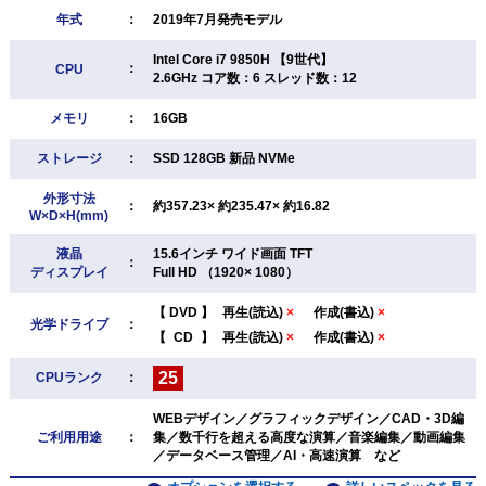
年式
：
2019年7月発売モデル
Intel Core i7 9850H 【9世代】
：
CPU
2.6GHz コア数：6 スレッド数：12
メモリ
：
16GB
ストレージ
：
SSD 128GB 新品 NVMe
外形寸法
：
約357.23× 約235.47× 約16.82
W×D×H(mm)
液晶
15.6インチ ワイド画面 TFT
：
ディスプレイ
Full HD （1920× 1080）
【
DVD
】
再生(読込)
×
作成(書込)
×
光学ドライブ
：
【
CD
】
再生(読込)
×
作成(書込)
×
25
CPUランク
：
WEBデザイン／グラフィックデザイン／CAD・3D編
ご利用用途
：
集／数千行を超える高度な演算／音楽編集／動画編集
／データベース管理／AI・高速演算 など