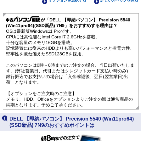
オプションを選択する
詳しいスペックを見る
が「DELL 【即納パソコン】 Precision 5540
(Win11pro64)(SSD新品) 7N9」をおすすめする理由は？
OSは最新版Windows11 Proです。
CPUには高性能なIntel Core i7 2.6GHzを搭載。
十分な容量のメモリ16GBを搭載。
記憶装置には従来のHDDよりも高いパフォーマンスと省電力性、
堅牢性を兼ね備えたSSD128GBを採用。
このパソコンは0時～8時までのご注文の場合、当日出荷いたしま
す。(弊社営業日、代引またはクレジットカード支払い時のみ)
銀行振込でお支払いの場合は「入金確認後、翌日(翌営業日)出
荷」となります。
【オプションをご注文時のご注意】
メモリ、HDD、Officeをオプションよりご注文の際は通常商品の
納期となります。予めご了承ください。
DELL 【即納パソコン】 Precision 5540 (Win11pro64)
(SSD新品) 7N9のおすすめポイントは