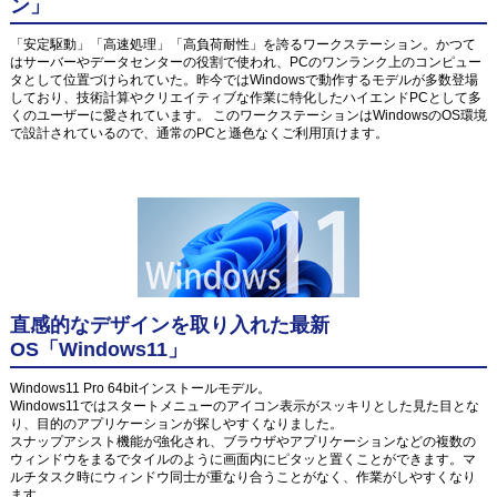
ン」
「安定駆動」「高速処理」「高負荷耐性」を誇るワークステーション。かつて
はサーバーやデータセンターの役割で使われ、PCのワンランク上のコンピュー
タとして位置づけられていた。昨今ではWindowsで動作するモデルが多数登場
しており、技術計算やクリエイティブな作業に特化したハイエンドPCとして多
くのユーザーに愛されています。 このワークステーションはWindowsのOS環境
で設計されているので、通常のPCと遜色なくご利用頂けます。
直感的なデザインを取り入れた最新
OS「Windows11」
Windows11 Pro 64bitインストールモデル。
Windows11ではスタートメニューのアイコン表示がスッキリとした見た目とな
り、目的のアプリケーションが探しやすくなりました。
スナップアシスト機能が強化され、ブラウザやアプリケーションなどの複数の
ウィンドウをまるでタイルのように画面内にピタッと置くことができます。マ
ルチタスク時にウィンドウ同士が重なり合うことがなく、作業がしやすくなり
ます。