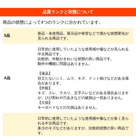
品質ランクと状態について
商品の状態によって4つのランクに分かれています。
新品・未使用品。展示品や保管などで僅かな状態変化が
S品
見られる商品です。
日常的に使用していたような使用感や傷などが見られる
中古商品です。
比較的、外観がきれいな状態の良い商品です。
動作や機能に問題はありません。
【液晶】
A品
目立たないシミ、ムラ、キズ、ドット抜けなどがある場
合があります。
【外観】
キズ、スレ、テカリ、文字スレなどがある場合あります
が、ひび割れや穴あきなどの破損は一切ありません。
【欠損】
キーボードなどの欠損はありません。
日常的に使用していたような使用感や傷などが多く見ら
れる中古商品です。
多少のキズなどがありますが、比較的状態の良い商品で
す。