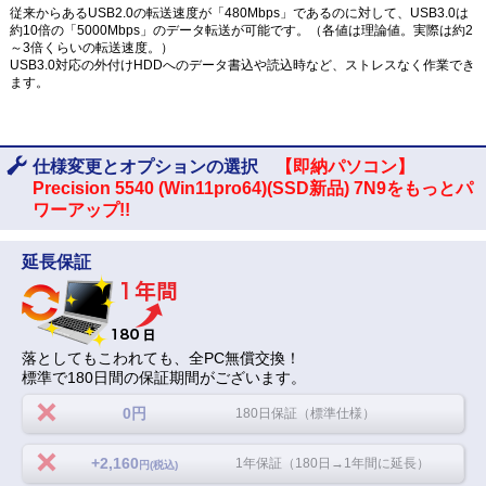
従来からあるUSB2.0の転送速度が「480Mbps」であるのに対して、USB3.0は
約10倍の「5000Mbps」のデータ転送が可能です。（各値は理論値。実際は約2
～3倍くらいの転送速度。）
USB3.0対応の外付けHDDへのデータ書込や読込時など、ストレスなく作業でき
ます。
仕様変更とオプションの選択
【即納パソコン】
Precision 5540 (Win11pro64)(SSD新品) 7N9をもっとパ
ワーアップ!!
延長保証
落としてもこわれても、全PC無償交換！
標準で180日間の保証期間がございます。
0円
180日保証（標準仕様）
+2,160
1年保証（180日→1年間に延長）
円(税込)