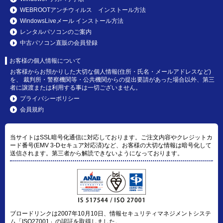
WEBROOTアンチウィルス インストール方法
WindowsLiveメール インストール方法
レンタルパソコンのご案内
中古パソコン直販の会員登録
お客様の個人情報について
お客様からお預かりした大切な個人情報(住所・氏名・メールアドレスなど)
を、 裁判所・警察機関等・公共機関からの提出要請があった場合以外、第三
者に譲渡または利用する事は一切ございません。
プライバシーポリシー
会員規約
当サイトはSSL暗号化通信に対応しております。ご注文内容やクレジットカ
ード番号(EMV 3-Dセキュア対応済)など、お客様の大切な情報は暗号化して
送信されます。第三者から解読できないようになっております。
ブロードリンクは2007年10月10日、情報セキュリティマネジメントシステ
ム「ISO27001」の認証を取得しました。