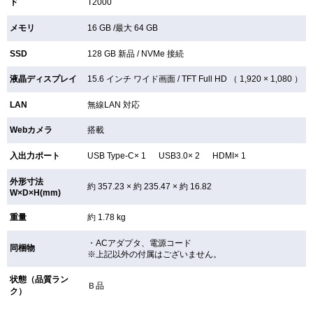
ド
T2000
メモリ
16 GB /最大 64 GB
SSD
128 GB
新品 /
NVMe 接続
液晶ディスプレイ
15.6 インチ
ワイド画面 /
TFT
Full HD （ 1,920 × 1,080 ）
LAN
無線LAN
対応
Webカメラ
搭載
入出力ポート
USB Type-C× 1 USB3.0× 2 HDMI× 1
外形寸法
約 357.23 × 約 235.47 × 約 16.82
W×D×H(mm)
重量
約 1.78 kg
・ACアダプタ、電源コード
同梱物
※上記以外の付属はございません。
状態（品質ラン
Ｂ品
ク）