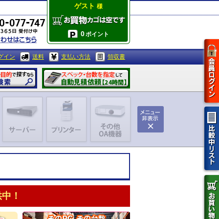
ゲスト
様
0
ポイント
グイン
送料
支払い方法
領収書
供中！