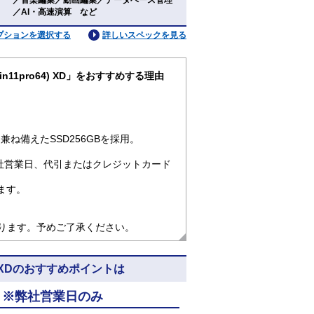
／音楽編集／動画編集／データベース管理
／AI・高速演算 など
プションを選択する
詳しいスペックを見る
(Win11pro64) XD」をおすすめする理由
ね備えたSSD256GBを採用。
社営業日、代引またはクレジットカード
ます。
なります。予めご了承ください。
o64) XDのおすすめポイントは
 ※弊社営業日のみ