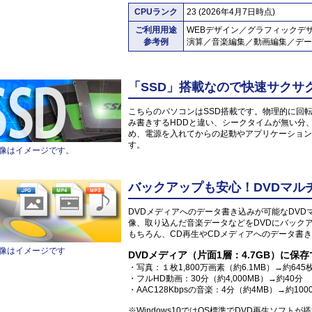
CPUランク
23 (2026年4月7日時点)
ご利用用途
WEBデザイン／グラフィックデ
参考例
演算／音楽編集／動画編集／デー
「SSD」搭載なので快速サクサ
こちらのパソコンはSSD搭載です。物理的に回
み書きするHDDと違い、シークタイムが無い分
め、電源を入れてからの起動やアプリケーション
す。
像はイメージです。
バックアップも安心！DVDマル
DVDメディアへのデータ書き込みが可能なDV
像、取り込んだ音楽データなどをDVDにバック
もちろん、CD再生やCDメディアへのデータ書き
像はイメージです
DVDメディア（片面1層：4.7GB）に保
・写真：１枚1,800万画素（約6.1MB）→約645
・フルHD動画：30分（約4,000MB）→約40分
・AAC128Kbpsの音楽：4分（約4MB）→約100
※Windows10ではOS標準でDVD再生ソフト