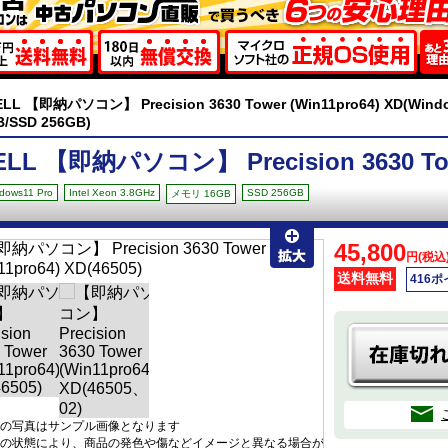
ELL 【即納パソコン】 Precision 3630 Tower (Win11pro64) XD(Window
B/SSD 256GB)
ELL 【即納パソコン】 Precision 3630 Towe
dows11 Pro
Intel Xeon 3.8GHz
SSD 256GB
メモリ 16GB
45,800
円(税込
送料無料
416
の写真はサンプル画像となります
の状態により、商品の発色や傷などイメージと異なる場合が