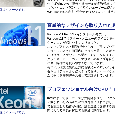
今ではWindowsで動作するモデルが多数登場
したハイエンドPCとして多くのユーザーに愛さ
像はイメージです。
WindowsのOS環境で設計されているので、通
直感的なデザインを取り入れた最新O
Windows11 Pro 64bitインストールモデル。
Windows11ではスタートメニューのアイコ
ケーションが探しやすくなりました。
スナップアシスト機能が強化され、ブラウザやア
でタイルのように画面内にピタッと置くことがで
なり合うことがなく、作業がしやすくなります。
タッチキーボードのテーマやキーのサイズを自分
パネル操作でも使いやすくなっています。
モバイル環境に慣れた方にも馴染みやすいデザイ
セキュリティもより強化されており、ハードウェ
全に保つ多層防御を実装して設計されています。
プロフェッショナル向けCPU「inte
intelによってサーバー向けに開発された、Co
ア数が多いため高速での並列処理に優れており、
でも安定した動作が可能。処理速度に影響する発
間にわたる高負荷稼動でも快適に動作します。
像はイメージです。