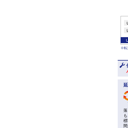
※転
延
落
も
標
間