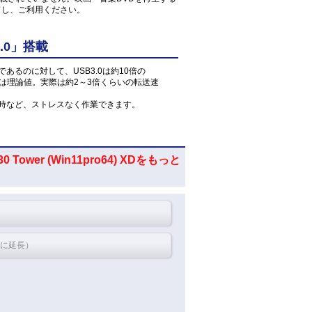
ドし、ご利用ください。
.0」搭載
」であるのに対して、USB3.0は約10倍の
値は理論値。実際は約2～3倍くらいの転送速
読込時など、ストレスなく作業できます。
 Tower (Win11pro64) XDをもっと
間に延長）