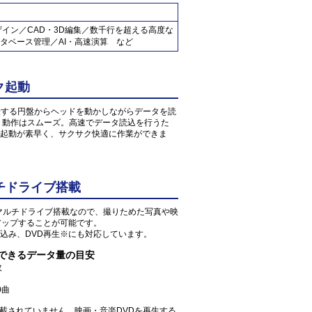
ザイン／CAD・3D編集／数千行を超える高度な
タベース管理／AI・高速演算 など
ク起動
転する円盤からヘッドを動かしながらデータを読
、動作はスムーズ。高速でデータ読込を行うた
起動が素早く、サクサク快適に作業ができま
チドライブ搭載
Dマルチドライブ搭載なので、撮りためた写真や映
アップすることが可能です。
込み、DVD再生※にも対応しています。
存できるデータ量の目安
枚
0曲
が搭載されていません。映画・音楽DVDを再生する