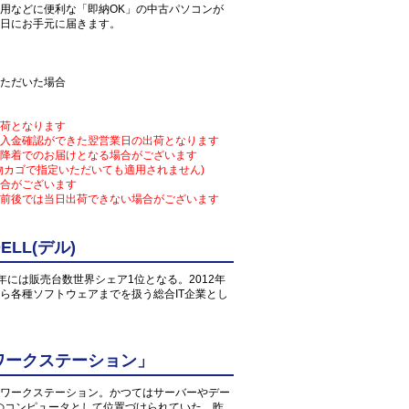
用などに便利な「即納OK」の中古パソコンが
日にお手元に届きます。
ただいた場合
荷となります
入金確認ができた翌営業日の出荷となります
降着でのお届けとなる場合がございます
物カゴで指定いただいても適用されません)
合がございます
前後では当日出荷できない場合がございます
LL(デル)
1年には販売台数世界シェア1位となる。2012年
ら各種ソフトウェアまでを扱う総合IT企業とし
ワークステーション」
ワークステーション。かつてはサーバーやデー
のコンピュータとして位置づけられていた。昨