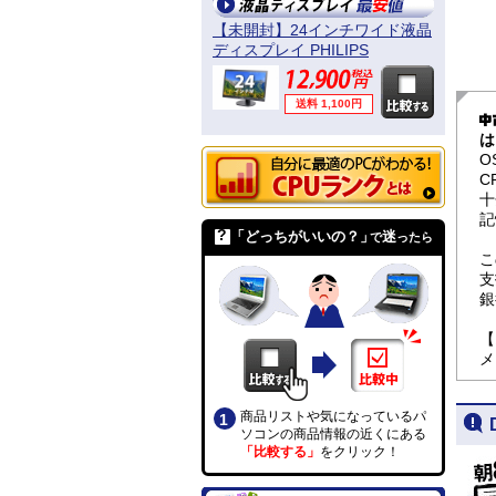
【未開封】24インチワイド液晶
ディスプレイ PHILIPS
241B4LPYCB/11
送料 1,100円
は
O
C
十
記
「どっちがいいの？」
迷
で
ったら
こ
支
銀
【
メ
商品リストや気になっているパ
ソコンの商品情報の近くにある
「比較する」
をクリック！