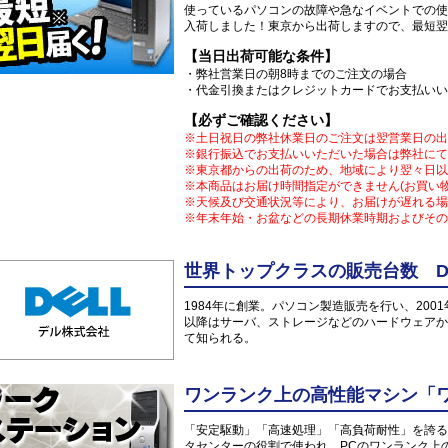
使っているパソコンの故障や急なイベントでの使
入荷しました！東京から出荷しますので、最短翌
【当日出荷可能な条件】
・弊社営業日の朝8時までのご注文の場合
・代金引換またはクレジットカードでお支払いい
【必ずご確認ください】
※土日祝日の弊社休業日のご注文は翌営業日の出
※銀行振込でお支払いいただいた場合は弊社にて
※東京都からの出荷のため、地域により翌々日以
※本商品はお届け時間指定ができません(お買い
※天候及び交通状況等により、お届けが遅れる場
※年末年始・お盆などの長期休業時期およびその
世界トップクラスの販売台数 DE
1984年に創業。パソコン製造販売を行い、200
以降はサーバ、ストレージなどのハードウェアか
て知られる。
ワンランク上の高性能マシン「
「安定駆動」「高速処理」「高負荷耐性」を誇る
タセンターの役割で使われ、PCのワンランク上