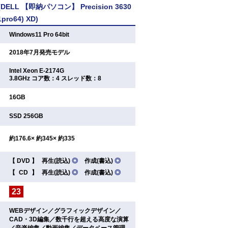
ELL 【即納パソコン】 Precision 3630
1pro64) XD)
：
Windows11 Pro 64bit
：
2018年7月発売モデル
Intel Xeon E-2174G
：
3.8GHz コア数：4 スレッド数：8
：
16GB
：
SSD 256GB
：
約176.6× 約345× 約335
【
DVD
】
再生(読込)
◎
作成(書込)
◎
：
【
CD
】
再生(読込)
◎
作成(書込)
◎
23
：
WEBデザイン／グラフィックデザイン／
CAD・3D編集／数千行を超える高度な演算
：