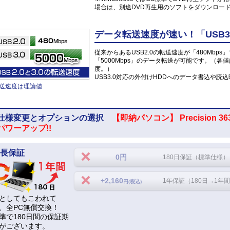
場合は、別途DVD再生用のソフトをダウンロー
データ転送速度が速い！「USB3
従来からあるUSB2.0の転送速度が「480Mbps
「5000Mbps」のデータ転送が可能です。（各
度。）
USB3.0対応の外付けHDDへのデータ書込や
送速度は理論値
仕様変更とオプションの選択
【即納パソコン】 Precision 3630
パワーアップ!!
長保証
0円
180日保証（標準仕様）
+2,160
1年保証（180日→1年
円(税込)
としてもこわれて
、全PC無償交換！
準で180日間の保証期
がございます。