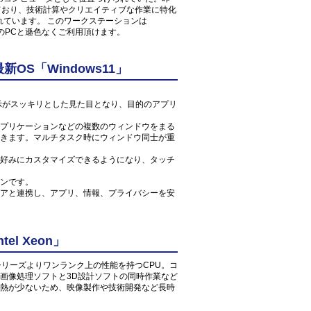
しており、技術計算やクリエイティブな作業に特化
れています。 このワークステーションは
常のPCと遜色なくご利用頂けます。
S「Windows11」
ン表示がスッキリとした見た目となり、目的のアプリ
プリケーションなどの複数のウィンドウをまる
きます。マルチタスク時にウィンドウ同士が重
好みにカスタマイズできるようになり、タッチ
ンです。
アと連携し、アプリ、情報、プライバシーを安
l Xeon」
reシリーズよりワンランク上の性能を持つCPU。コ
画像処理ソフトと3D設計ソフトの同時作業など
熱が少ないため、映像製作や技術開発など長時