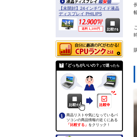
【未開封】24インチワイド液晶
ディスプレイ PHILIPS
241B4LPYCB/11
送料 1,100円
「どっちがいいの？」
迷
で
ったら
商品リストや気になっているパ
ソコンの商品情報の近くにある
「比較する」
をクリック！