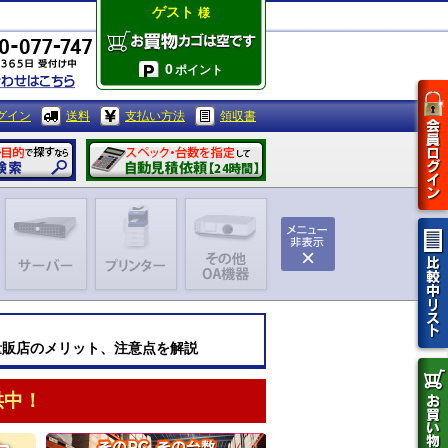
ゲスト
様
0
ポイント
グイン
送料
支払い方法
領収書
量販店のメリット、注意点を解説
供中！