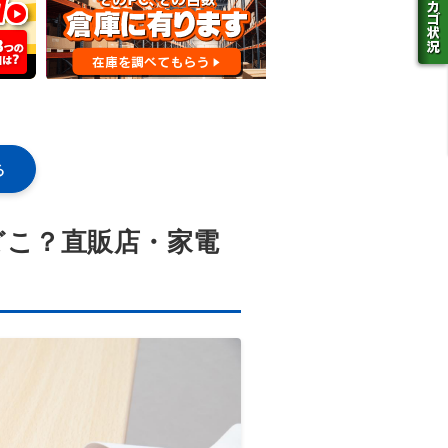
る
どこ？直販店・家電