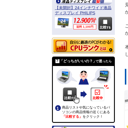
【未開封】24インチワイド液晶
ディスプレイ PHILIPS
241B4LPYCB/11
送料 1,100円
「どっちがいいの？」
迷
で
ったら
商品リストや気になっているパ
ソコンの商品情報の近くにある
「比較する」
をクリック！