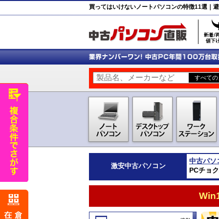
買ってはいけないノートパソコンの特徴11選｜
中古パソ
激安
中古パソコン
PCチョ
Wi