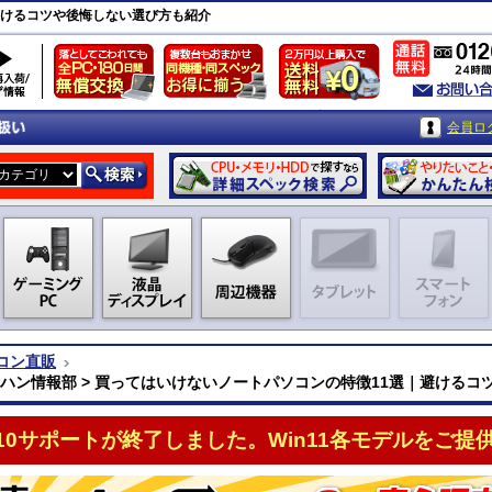
避けるコツや後悔しない選び方も紹介
会員ロ
コン直販
クハン情報部 > 買ってはいけないノートパソコンの特徴11選｜避ける
n10サポートが終了しました。Win11各モデルをご提