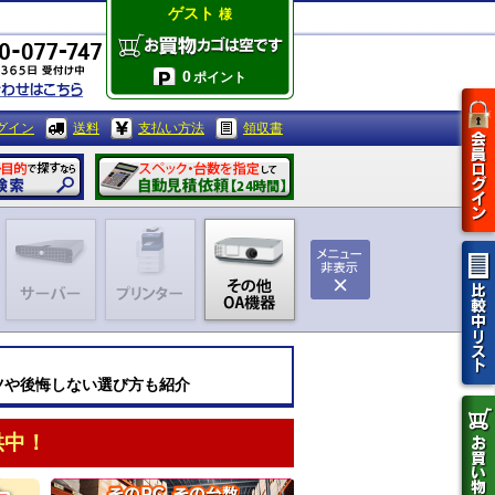
ゲスト
様
0
ポイント
グイン
送料
支払い方法
領収書
コツや後悔しない選び方も紹介
供中！