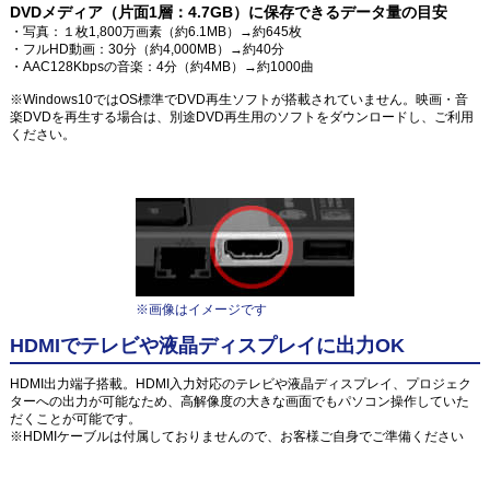
DVDメディア（片面1層：4.7GB）に保存できるデータ量の目安
・写真：１枚1,800万画素（約6.1MB）→約645枚
・フルHD動画：30分（約4,000MB）→約40分
・AAC128Kbpsの音楽：4分（約4MB）→約1000曲
※Windows10ではOS標準でDVD再生ソフトが搭載されていません。映画・音
楽DVDを再生する場合は、別途DVD再生用のソフトをダウンロードし、ご利用
ください。
※画像はイメージです
HDMIでテレビや液晶ディスプレイに出力OK
HDMI出力端子搭載。HDMI入力対応のテレビや液晶ディスプレイ、プロジェク
ターへの出力が可能なため、高解像度の大きな画面でもパソコン操作していた
だくことが可能です。
※HDMIケーブルは付属しておりませんので、お客様ご自身でご準備ください