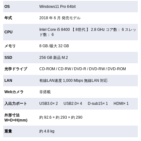
OS
Windows11 Pro 64bit
年式
2018 年 6 月 発売モデル
Intel Core i5 8400 【
8世代 】 2.8 GHz コア数： 6 スレッ
CPU
ド数： 6
メモリ
8 GB /最大 32 GB
SSD
256 GB
新品
M.2
光学ドライブ
CD-ROM /
CD-RW /
DVD-R /
DVD-RW /
DVD-ROM
LAN
有線LAN速度 1,000 Mbps 無線LAN
対応
Webカメラ
非搭載
入出力ポート
USB3.0× 2 USB2.0× 4 D-sub15× 1 HDMI× 1
外形寸法
約 92.6 × 約 293 × 約 290
W×D×H(mm)
重量
約 4.8 kg