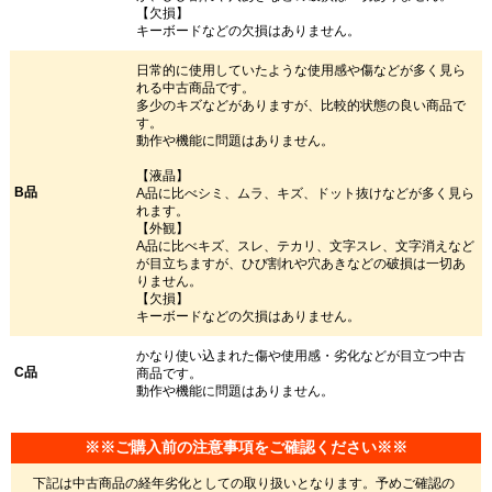
【欠損】
キーボードなどの欠損はありません。
日常的に使用していたような使用感や傷などが多く見ら
れる中古商品です。
多少のキズなどがありますが、比較的状態の良い商品で
す。
動作や機能に問題はありません。
【液晶】
B品
A品に比べシミ、ムラ、キズ、ドット抜けなどが多く見ら
れます。
【外観】
A品に比べキズ、スレ、テカリ、文字スレ、文字消えなど
が目立ちますが、ひび割れや穴あきなどの破損は一切あ
りません。
【欠損】
キーボードなどの欠損はありません。
かなり使い込まれた傷や使用感・劣化などが目立つ中古
C品
商品です。
動作や機能に問題はありません。
※※ご購入前の注意事項をご確認ください※※
下記は中古商品の経年劣化としての取り扱いとなります。予めご確認の