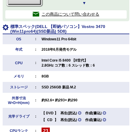
▼
この商品について問い合わせる
標準スペック(DELL 【即納パソコン】Vostro 3470
(Win11pro64)(SSD新品) 5D8)
：
OS
Windows11 Pro 64bit
年式
：
2018年6月発売モデル
Intel Core i5 8400 【8世代】
：
CPU
2.8GHz コア数：6 スレッド数：6
メモリ
：
8GB
ストレージ
：
SSD 256GB 新品 M.2
外形寸法
：
約92.6× 約293× 約290
W×D×H(mm)
【
DVD
】
再生(読込)
◎
作成(書込)
◎
光学ドライブ
：
【
CD
】
再生(読込)
◎
作成(書込)
◎
23
CPUランク
：