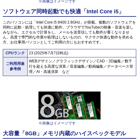
※画像はイメージです
ソフトウェア同時起動でも快適「Intel Core i5」
このパソコンには「Intel Core i5 8400 2.8GHz」が搭載。複数のソフトウェアを
同時に起動・処理しても快適に動作。ブラウザでYouTubeの映像・音楽を楽し
みながら、エクセルで計算をし、メールを送受信しても動作が重くなりませ
ん。高度で専門的な作業や処理はしないものの、サクサク快適な動作を求める
方、お仕事用パソコンとしてご利用の方にもおすすめです。
CPUランク
23 (2025年7月7日時点)
WEBデザイン／グラフィックデザイン／CAD・3D編集／数千
ご利用用途
行を超える高度な演算／音楽編集／動画編集／データベース管
参考例
理／AI・高速演算 など
※画像はイメージです
大容量「8GB」メモリ内蔵のハイスペックモデル