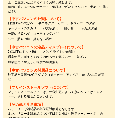
上、ご注文いただきますようお願い致します。
項目に対する一切のサポート、保証はございませんので、予めご了承く
ださい。
【中古パソコンの外観について】
日焼け等の黄ばみ
各コネクターカバー、ネジカバーの欠品
キーボードのテカリ、一部文字消え
擦り傷
ゴム足の欠品
一部の塗装ハゲ、コーティングハゲ
シール貼りの跡、落ちない汚れ
【中古パソコンの液晶ディスプレイについて】
5点以下のドット抜け
バックライトの光漏れ
通常使用に耐えうる程度の色ムラや輝度ムラ
黄ばみ
通常使用に耐えうる程度の輝度落ち
【中古パソコンの付属品について】
純正品と同等のACアダプタ（メーカー、アンペア、差し込み口が同
じ）
【プリインストールソフトについて】
プリインストールソフトは、仕様変更によって別のソフトがインス
トールされる場合がございます。
【その他の注意事項】
バッテリーは消耗品の為保証対象外となります。
また、リコール対象品についてはお客様より製造メーカーへお手続
きいただきます。