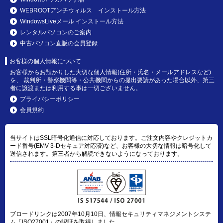
WEBROOTアンチウィルス インストール方法
WindowsLiveメール インストール方法
レンタルパソコンのご案内
中古パソコン直販の会員登録
お客様の個人情報について
お客様からお預かりした大切な個人情報(住所・氏名・メールアドレスなど)
を、 裁判所・警察機関等・公共機関からの提出要請があった場合以外、第三
者に譲渡または利用する事は一切ございません。
プライバシーポリシー
会員規約
当サイトはSSL暗号化通信に対応しております。ご注文内容やクレジットカ
ード番号(EMV 3-Dセキュア対応済)など、お客様の大切な情報は暗号化して
送信されます。第三者から解読できないようになっております。
ブロードリンクは2007年10月10日、情報セキュリティマネジメントシステ
ム「ISO27001」の認証を取得しました。