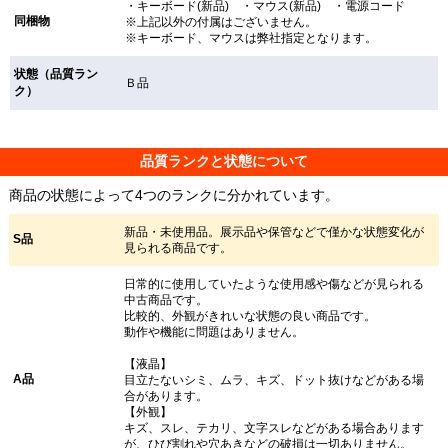
・キーボード(新品) ・マウス(新品) ・電源コード
同梱物
※上記以外の付属はございません。
※キーボード、マウスは弊社指定となります。
状態（品質ラン
Ｂ品
ク）
品質ランクと状態について
商品の状態によって4つのランクに分かれています。
新品・未使用品。展示品や保管などで僅かな状態変化が
S品
見られる商品です。
日常的に使用していたような使用感や傷などが見られる
中古商品です。
比較的、外観がきれいな状態の良い商品です。
動作や機能に問題はありません。
【液晶】
A品
目立たないシミ、ムラ、キズ、ドット抜けなどがある場
合があります。
【外観】
キズ、スレ、テカリ、文字スレなどがある場合あります
が、ひび割れや穴あきなどの破損は一切ありません。