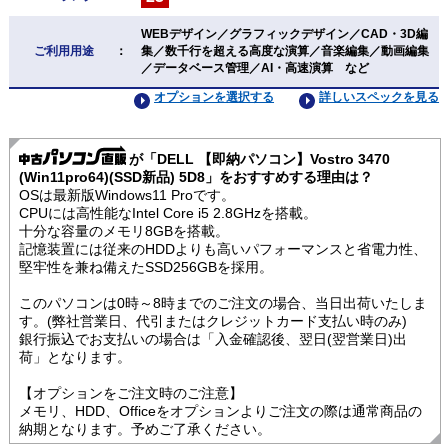
WEBデザイン／グラフィックデザイン／CAD・3D編
ご利用用途
：
集／数千行を超える高度な演算／音楽編集／動画編集
／データベース管理／AI・高速演算 など
オプションを選択する
詳しいスペックを見る
が「DELL 【即納パソコン】Vostro 3470
(Win11pro64)(SSD新品) 5D8」をおすすめする理由は？
OSは最新版Windows11 Proです。
CPUには高性能なIntel Core i5 2.8GHzを搭載。
十分な容量のメモリ8GBを搭載。
記憶装置には従来のHDDよりも高いパフォーマンスと省電力性、
堅牢性を兼ね備えたSSD256GBを採用。
このパソコンは0時～8時までのご注文の場合、当日出荷いたしま
す。(弊社営業日、代引またはクレジットカード支払い時のみ)
銀行振込でお支払いの場合は「入金確認後、翌日(翌営業日)出
荷」となります。
【オプションをご注文時のご注意】
メモリ、HDD、Officeをオプションよりご注文の際は通常商品の
納期となります。予めご了承ください。