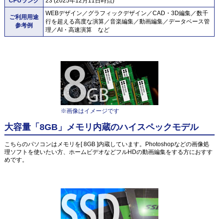
CPUランク
23 (2025年12月11日時点)
WEBデザイン／グラフィックデザイン／CAD・3D編集／数千
ご利用用途
行を超える高度な演算／音楽編集／動画編集／データベース管
参考例
理／AI・高速演算 など
※画像はイメージです
大容量「8GB」メモリ内蔵のハイスペックモデル
こちらのパソコンはメモリを[ 8GB ]内蔵しています。Photoshopなどの画像処
理ソフトを使いたい方、ホームビデオなどフルHDの動画編集をする方におすす
めです。