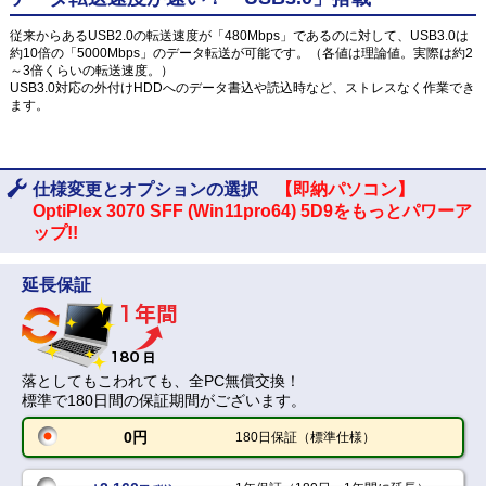
従来からあるUSB2.0の転送速度が「480Mbps」であるのに対して、USB3.0は
約10倍の「5000Mbps」のデータ転送が可能です。（各値は理論値。実際は約2
～3倍くらいの転送速度。）
USB3.0対応の外付けHDDへのデータ書込や読込時など、ストレスなく作業でき
ます。
仕様変更とオプションの選択
【即納パソコン】
OptiPlex 3070 SFF (Win11pro64) 5D9をもっとパワーア
ップ!!
延長保証
落としてもこわれても、全PC無償交換！
標準で180日間の保証期間がございます。
0円
180日保証（標準仕様）