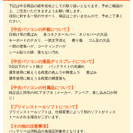
下記は中古商品の経年劣化としての取り扱いとなります。予めご確認の
上、ご注文いただきますようお願い致します。
項目に対する一切のサポート、保証はございませんので、予めご了承く
ださい。
【中古パソコンの外観について】
日焼け等の黄ばみ
各コネクターカバー、ネジカバーの欠品
キーボードのテカリ、一部文字消え
擦り傷
ゴム足の欠品
一部の塗装ハゲ、コーティングハゲ
シール貼りの跡、落ちない汚れ
【中古パソコンの液晶ディスプレイについて】
5点以下のドット抜け
バックライトの光漏れ
通常使用に耐えうる程度の色ムラや輝度ムラ
黄ばみ
通常使用に耐えうる程度の輝度落ち
【中古パソコンの付属品について】
純正品と同等のACアダプタ（メーカー、アンペア、差し込み口が同
じ）
【プリインストールソフトについて】
プリインストールソフトは、仕様変更によって別のソフトがインス
トールされる場合がございます。
【その他の注意事項】
バッテリーは消耗品の為保証対象外となります。