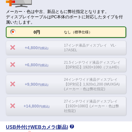
メーカー・色は中古、新品ともに弊社指定となります。
ディスプレイケーブルはPC本体のポートに対応したタイプを付
属いたします。
0円
なし（標準仕様）
17インチ液晶ディスプレイ VL-
+4,800
円(税込)
17ASEL
21.5インチワイド液晶ディスプレイ
+6,800
円(税込)
【DP対応】1920×1080（フルHD）
24インチワイド液晶ディスプレイ
+9,900
【DP対応】1,920x1,200 (WUXGA)
円(税込)
(メーカー・色は弊社指定)
27インチワイド液晶ディスプレイ
+14,800
【1920×1080】(メーカー・色は弊
円(税込)
社指定)
USB外付けWEBカメラ(新品)