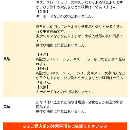
キズ、スレ、テカリ、文字スレなどがある場合あります
が、ひび割れや穴あきなどの破損は一切ありません。
【欠損】
キーボードなどの欠損はありません。
日常的に使用していたような使用感や傷などが多く見ら
れる中古商品です。
多少のキズなどがありますが、比較的状態の良い商品で
す。
動作や機能に問題はありません。
【液晶】
B品
A品に比べシミ、ムラ、キズ、ドット抜けなどが多く見ら
れます。
【外観】
A品に比べキズ、スレ、テカリ、文字スレ、文字消えなど
が目立ちますが、ひび割れや穴あきなどの破損は一切あ
りません。
【欠損】
キーボードなどの欠損はありません。
かなり使い込まれた傷や使用感・劣化などが目立つ中古
C品
商品です。
動作や機能に問題はありません。
※※ご購入前の注意事項をご確認ください※※