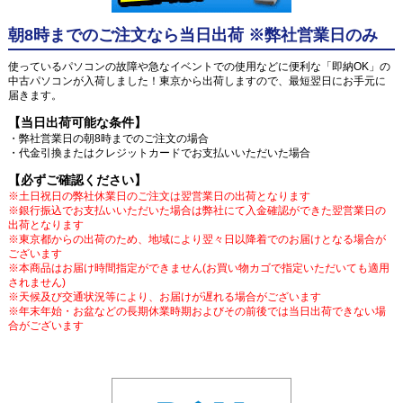
朝8時までのご注文なら当日出荷 ※弊社営業日のみ
使っているパソコンの故障や急なイベントでの使用などに便利な「即納OK」の
中古パソコンが入荷しました！東京から出荷しますので、最短翌日にお手元に
届きます。
【当日出荷可能な条件】
・弊社営業日の朝8時までのご注文の場合
・代金引換またはクレジットカードでお支払いいただいた場合
【必ずご確認ください】
※土日祝日の弊社休業日のご注文は翌営業日の出荷となります
※銀行振込でお支払いいただいた場合は弊社にて入金確認ができた翌営業日の
出荷となります
※東京都からの出荷のため、地域により翌々日以降着でのお届けとなる場合が
ございます
※本商品はお届け時間指定ができません(お買い物カゴで指定いただいても適用
されません)
※天候及び交通状況等により、お届けが遅れる場合がございます
※年末年始・お盆などの長期休業時期およびその前後では当日出荷できない場
合がございます