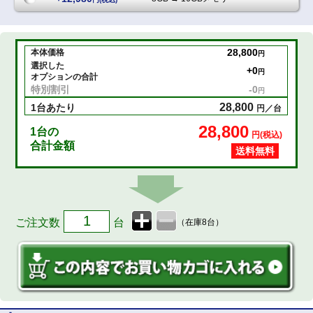
28,800
本体価格
円
選択した
+
0
円
オプションの合計
特別割引
-
0
円
28,800
1台あたり
円／台
28,800
1
台の
円(税込)
合計金額
送料無料
ご注文数
台
（在庫8台）