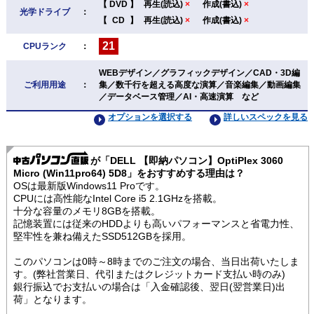
【
DVD
】
再生(読込)
×
作成(書込)
×
光学ドライブ
：
【
CD
】
再生(読込)
×
作成(書込)
×
21
CPUランク
：
WEBデザイン／グラフィックデザイン／CAD・3D編
ご利用用途
：
集／数千行を超える高度な演算／音楽編集／動画編集
／データベース管理／AI・高速演算 など
オプションを選択する
詳しいスペックを見る
が「DELL 【即納パソコン】OptiPlex 3060
Micro (Win11pro64) 5D8」をおすすめする理由は？
OSは最新版Windows11 Proです。
CPUには高性能なIntel Core i5 2.1GHzを搭載。
十分な容量のメモリ8GBを搭載。
記憶装置には従来のHDDよりも高いパフォーマンスと省電力性、
堅牢性を兼ね備えたSSD512GBを採用。
このパソコンは0時～8時までのご注文の場合、当日出荷いたしま
す。(弊社営業日、代引またはクレジットカード支払い時のみ)
銀行振込でお支払いの場合は「入金確認後、翌日(翌営業日)出
荷」となります。