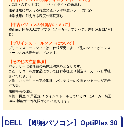
5点以下のドット抜け
バックライトの光漏れ
通常使用に耐えうる程度の色ムラや輝度ムラ
黄ばみ
通常使用に耐えうる程度の輝度落ち
【中古パソコンの付属品について】
純正品と同等のACアダプタ（メーカー、アンペア、差し込み口が同
じ）
【プリインストールソフトについて】
プリインストールソフトは、仕様変更によって別のソフトがインス
トールされる場合がございます。
【その他の注意事項】
バッテリーは消耗品の為保証対象外となります。
また、リコール対象品についてはお客様より製造メーカーへお手続
きいただきます。
※例：バッテリーの完全消耗、バッテリーの交換メッセージが表示
する等。
機種特有の症状
※例：再生PC用正規OSをインストールしているPCはメーカー純正
OSの機能が一部制限がされております。
DELL 【即納パソコン】OptiPlex 30