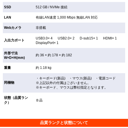
SSD
512 GB /
NVMe 接続
LAN
有線LAN速度 1,000 Mbps 無線LAN
対応
Webカメラ
非搭載
USB3.0× 4 USB2.0× 2 D-sub15× 1 HDMI× 1
入出力ポート
DisplayPort× 1
外形寸法
約 36 × 約 178 × 約 182
W×D×H(mm)
重量
約 1.18 kg
・キーボード(新品) ・マウス(新品) ・電源コード
同梱物
※上記以外の付属はございません。
※キーボード、マウスは弊社指定となります。
状態（品質ラン
Ｂ品
ク）
品質ランクと状態について