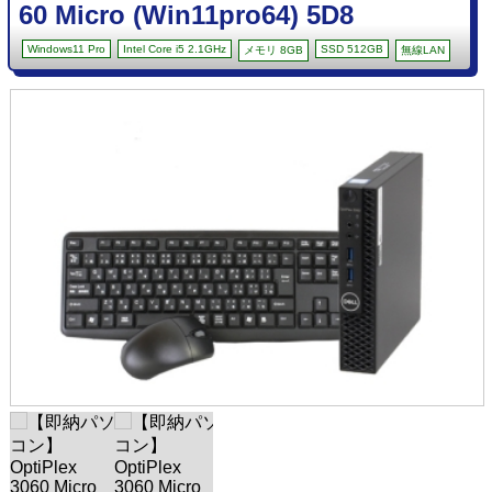
60 Micro (Win11pro64) 5D8
Windows11 Pro
Intel Core i5 2.1GHz
SSD 512GB
メモリ 8GB
無線LAN