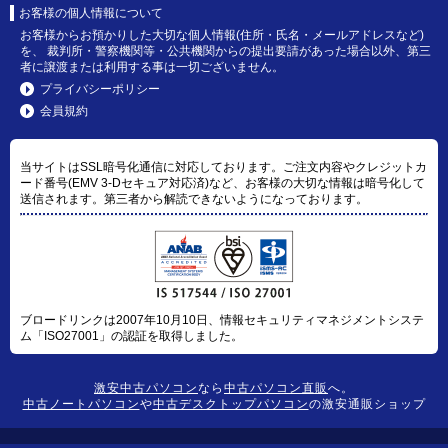
お客様の個人情報について
お客様からお預かりした大切な個人情報(住所・氏名・メールアドレスなど)
を、 裁判所・警察機関等・公共機関からの提出要請があった場合以外、第三
者に譲渡または利用する事は一切ございません。
プライバシーポリシー
会員規約
当サイトはSSL暗号化通信に対応しております。ご注文内容やクレジットカ
ード番号(EMV 3-Dセキュア対応済)など、お客様の大切な情報は暗号化して
送信されます。第三者から解読できないようになっております。
ブロードリンクは2007年10月10日、情報セキュリティマネジメントシステ
ム「ISO27001」の認証を取得しました。
激安中古パソコン
なら
中古パソコン直販
へ。
中古ノートパソコン
や
中古デスクトップパソコン
の激安通販ショップ