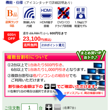
機能・仕様
（アイコンタッチで詳細説明あり）
通常
23,700
円 から
600円引きで
600
円
23,100
円(税込)
送料無料
210ポイント還元
ご注文数
台
（在庫7台）