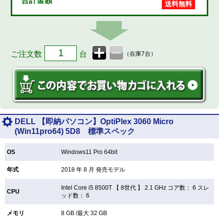
合計金額
送料無料
ご注文数
台
（在庫7台）
DELL 【即納パソコン】OptiPlex 3060 Micro
(Win11pro64) 5D8 標準スペック
OS
Windows11 Pro 64bit
年式
2018 年 8 月 発売モデル
Intel Core i5 8500T 【
8世代 】 2.1 GHz コア数： 6 スレ
CPU
ッド数： 6
メモリ
8 GB /最大 32 GB