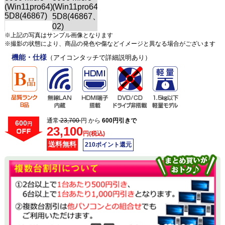
※上記の写真はサンプル画像となります
※撮影の状態により、商品の発色や傷などイメージと異なる場合がございます
機能・仕様
（アイコンタッチで詳細説明あり）
通常
23,700
円 から
600円引きで
600
円
23,100
円(税込)
送料無料
210ポイント還元