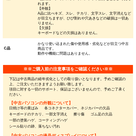
れます。
【外観】
A品に比べキズ、スレ、テカリ、文字スレ、文字消えなど
が目立ちますが、ひび割れや穴あきなどの破損は一切あ
りません。
【欠損】
キーボードなどの欠損はありません。
かなり使い込まれた傷や使用感・劣化などが目立つ中古
C品
商品です。
動作や機能に問題はありません。
※※ご購入前の注意事項をご確認ください※※
下記は中古商品の経年劣化としての取り扱いとなります。予めご確認の
上、ご注文いただきますようお願い致します。
項目に対する一切のサポート、保証はございませんので、予めご了承く
ださい。
【中古パソコンの外観について】
日焼け等の黄ばみ
各コネクターカバー、ネジカバーの欠品
キーボードのテカリ、一部文字消え
擦り傷
ゴム足の欠品
一部の塗装ハゲ、コーティングハゲ
シール貼りの跡、落ちない汚れ
【中古パソコンの液晶ディスプレイについて】