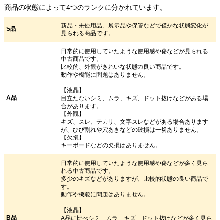
商品の状態によって4つのランクに分かれています。
新品・未使用品。展示品や保管などで僅かな状態変化が
S品
見られる商品です。
日常的に使用していたような使用感や傷などが見られる
中古商品です。
比較的、外観がきれいな状態の良い商品です。
動作や機能に問題はありません。
【液晶】
A品
目立たないシミ、ムラ、キズ、ドット抜けなどがある場
合があります。
【外観】
キズ、スレ、テカリ、文字スレなどがある場合あります
が、ひび割れや穴あきなどの破損は一切ありません。
【欠損】
キーボードなどの欠損はありません。
日常的に使用していたような使用感や傷などが多く見ら
れる中古商品です。
多少のキズなどがありますが、比較的状態の良い商品で
す。
動作や機能に問題はありません。
【液晶】
B品
A品に比べシミ、ムラ、キズ、ドット抜けなどが多く見ら