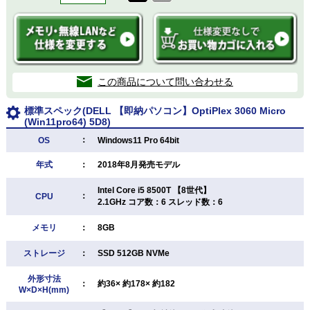
この商品について問い合わせる
標準スペック(DELL 【即納パソコン】OptiPlex 3060 Micro
(Win11pro64) 5D8)
：
OS
Windows11 Pro 64bit
年式
：
2018年8月発売モデル
Intel Core i5 8500T 【8世代】
：
CPU
2.1GHz コア数：6 スレッド数：6
メモリ
：
8GB
ストレージ
：
SSD 512GB NVMe
外形寸法
：
約36× 約178× 約182
W×D×H(mm)