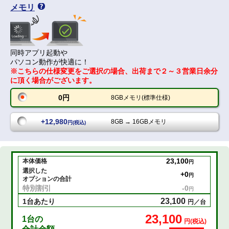
メモリ
同時アプリ起動や
パソコン動作が快適に！
※こちらの仕様変更をご選択の場合、出荷まで２～３営業日余分
に頂く場合がございます。
0円
8GBメモリ(標準仕様)
+12,980
8GB → 16GBメモリ
円(税込)
23,100
本体価格
円
選択した
+
0
円
オプションの合計
特別割引
-
0
円
23,100
1台あたり
円／台
23,100
1
台の
円(税込)