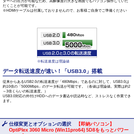
ターへの出力が可能なため、高解像度の大きな画面でもパソコン操作していた
だくことが可能です。
※HDMIケーブルは付属しておりませんので、お客様ご自身でご準備ください
※転送速度は理論値
データ転送速度が速い！「USB3.0」搭載
従来からあるUSB2.0の転送速度が「480Mbps」であるのに対して、USB3.0は
約10倍の「5000Mbps」のデータ転送が可能です。（各値は理論値。実際は約2
～3倍くらいの転送速度。）
USB3.0対応の外付けHDDへのデータ書込や読込時など、ストレスなく作業でき
ます。
仕様変更とオプションの選択
【即納パソコン】
OptiPlex 3060 Micro (Win11pro64) 5D8をもっとパワー