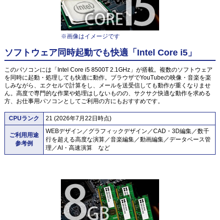
※画像はイメージです
ソフトウェア同時起動でも快適「Intel Core i5」
このパソコンには「Intel Core i5 8500T 2.1GHz」が搭載。複数のソフトウェア
を同時に起動・処理しても快適に動作。ブラウザでYouTubeの映像・音楽を楽
しみながら、エクセルで計算をし、メールを送受信しても動作が重くなりませ
ん。高度で専門的な作業や処理はしないものの、サクサク快適な動作を求める
方、お仕事用パソコンとしてご利用の方にもおすすめです。
CPUランク
21 (2026年7月22日時点)
WEBデザイン／グラフィックデザイン／CAD・3D編集／数千
ご利用用途
行を超える高度な演算／音楽編集／動画編集／データベース管
参考例
理／AI・高速演算 など