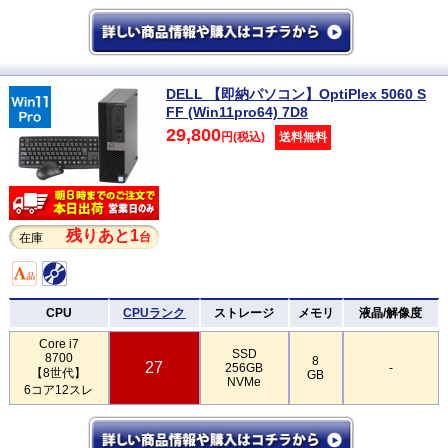
DELL 【即納パソコン】OptiPlex 5060 S
FF (Win11pro64) 7D8
29,800
円(税込)
送料無料
残りあと1
台
在庫
CPU
CPUランク
ストレージ
メモリ
液晶/解像度
Core i7
SSD
8700
8
27
256GB
-
【8世代】
GB
NVMe
6コア12スレ