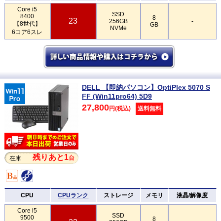
Core i5
SSD
8400
8
23
256GB
-
【8世代】
GB
NVMe
6コア6スレ
DELL 【即納パソコン】OptiPlex 5070 S
FF (Win11pro64) 5D9
27,800
円(税込)
送料無料
残りあと1
台
在庫
CPU
CPUランク
ストレージ
メモリ
液晶/解像度
Core i5
SSD
9500
8