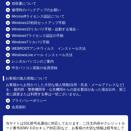
領収書について
修理時のバックアップのお願い
Microsoftライセンス認証について
Windows10初回セットアップ手順
Windows10リカバリ手順－起動する場合－
Windows7ライセンス認証の手順
Windows7リカバリ手順
WEBROOTアンチウィルス インストール方法
WindowsLiveメール インストール方法
レンタルパソコンのご案内
中古パソコン直販の会員登録
お客様の個人情報について
お客様からお預かりした大切な個人情報(住所・氏名・メールアドレスなど)
を、 裁判所・警察機関等・公共機関からの提出要請があった場合以外、第三
者に譲渡または利用する事は一切ございません。
プライバシーポリシー
会員規約
当サイトはSSL暗号化通信に対応しております。ご注文内容やクレジットカ
ード番号(EMV 3-Dセキュア対応済)など、お客様の大切な情報は暗号化して