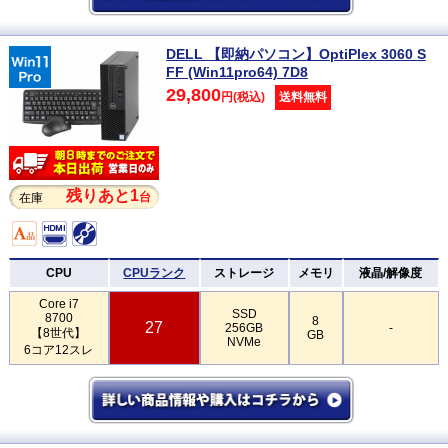
DELL 【即納パソコン】OptiPlex 3060 S
FF (Win11pro64) 7D8
29,800
円(税込)
送料無料
残りあと1
台
在庫
CPU
CPUランク
ストレージ
メモリ
液晶/解像度
Core i7
SSD
8700
8
27
256GB
-
【8世代】
GB
NVMe
6コア12スレ