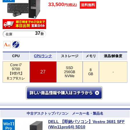
33,500
円(税込)
送料無料
37
台
在庫
CPU
CPUランク
ストレージ
メモリ
液晶/解像度
Core i7
SSD
9700
8
27
256GB
-
【9世代】
GB
NVMe
8コア8スレ
中古デスクトップパソコン メーカー名・製品名
DELL 【即納パソコン】Vostro 3681 SFF
(Win11pro64) 5D10