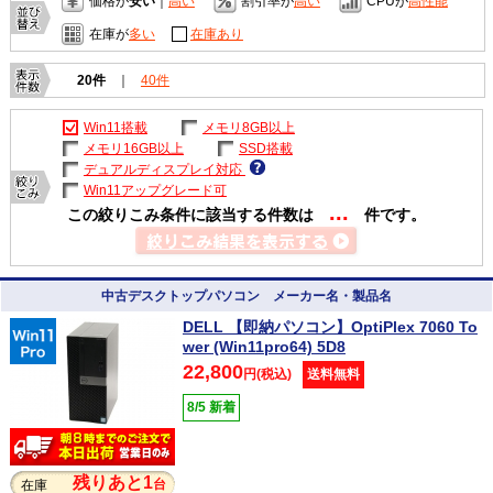
価格が
安い
｜
高い
割引率が
高い
CPUが
高性能
在庫が
多い
在庫あり
20件
｜
40件
Win11搭載
メモリ8GB以上
メモリ16GB以上
SSD搭載
デュアルディスプレイ対応
Win11アップグレード可
...
この絞りこみ条件に該当する件数は
件です。
中古デスクトップパソコン メーカー名・製品名
DELL 【即納パソコン】OptiPlex 7060 To
wer (Win11pro64) 5D8
22,800
円(税込)
送料無料
8/5 新着
残りあと1
台
在庫