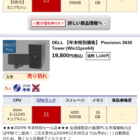
23
-
【8世代】
256GB
GB
6コア6スレ
DELL 【年末特別価格】 Precision 3630
Tower (Win11pro64)
19,800
円(税込)
送料 1,100円
売り切れ
在庫
CPU
CPUランク
ストレージ
メモリ
液晶/解像度
Xeon
HDD
16
21
E-2124G
-
500GB
GB
4コア4スレ
★★★2024年 年末特別セール品★★★ 会員様限定の厳選PCを市場価格のほ
ぼ半額でご提供！ ご注文受付は2024年12月30日まで(お早めに！) 台数限定
のため、無くなり次第終了となります ご