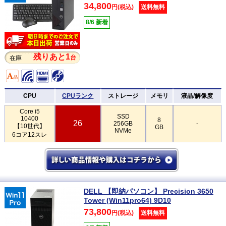
34,800
円(税込)
送料無料
8/6 新着
残りあと1
台
在庫
CPU
CPUランク
ストレージ
メモリ
液晶/解像度
Core i5
SSD
10400
8
26
256GB
-
【10世代】
GB
NVMe
6コア12スレ
DELL 【即納パソコン】 Precision 3650
Tower (Win11pro64) 9D10
73,800
円(税込)
送料無料