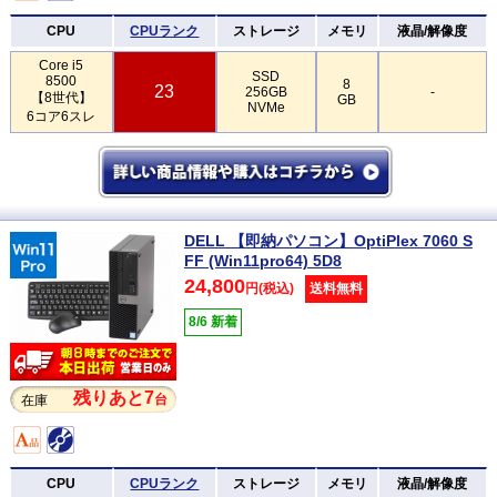
CPU
CPUランク
ストレージ
メモリ
液晶/解像度
Core i5
SSD
8500
8
23
256GB
-
【8世代】
GB
NVMe
6コア6スレ
DELL 【即納パソコン】OptiPlex 7060 S
FF (Win11pro64) 5D8
24,800
円(税込)
送料無料
8/6 新着
残りあと7
台
在庫
CPU
CPUランク
ストレージ
メモリ
液晶/解像度