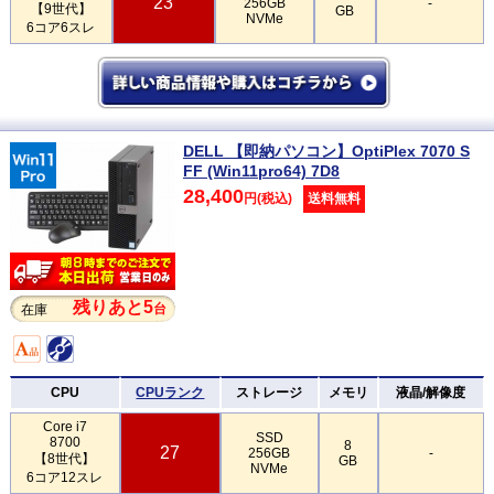
23
256GB
-
【9世代】
GB
NVMe
6コア6スレ
DELL 【即納パソコン】OptiPlex 7070 S
FF (Win11pro64) 7D8
28,400
円(税込)
送料無料
残りあと5
台
在庫
CPU
CPUランク
ストレージ
メモリ
液晶/解像度
Core i7
SSD
8700
8
27
256GB
-
【8世代】
GB
NVMe
6コア12スレ