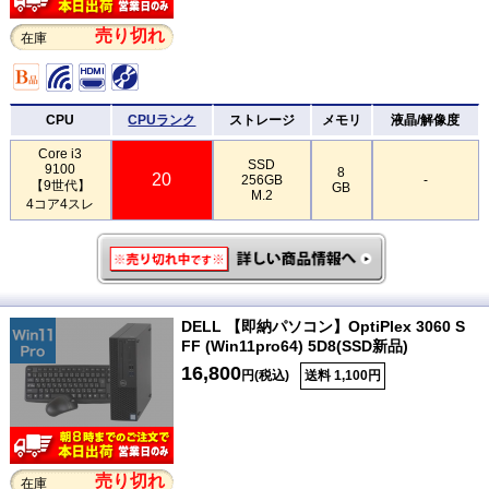
売り切れ
在庫
CPU
CPUランク
ストレージ
メモリ
液晶/解像度
Core i3
SSD
9100
8
20
256GB
-
【9世代】
GB
M.2
4コア4スレ
DELL 【即納パソコン】OptiPlex 3060 S
FF (Win11pro64) 5D8(SSD新品)
16,800
円(税込)
送料 1,100円
売り切れ
在庫