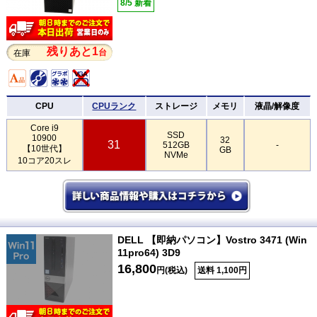
8/5 新着
残りあと1
台
在庫
CPU
CPUランク
ストレージ
メモリ
液晶/解像度
Core i9
SSD
10900
32
31
512GB
-
【10世代】
GB
NVMe
10コア20スレ
DELL 【即納パソコン】Vostro 3471 (Win
11pro64) 3D9
16,800
円(税込)
送料 1,100円