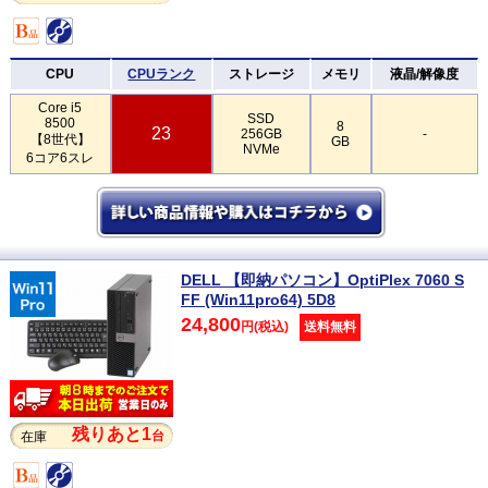
CPU
CPUランク
ストレージ
メモリ
液晶/解像度
Core i5
SSD
8500
8
23
256GB
-
【8世代】
GB
NVMe
6コア6スレ
DELL 【即納パソコン】OptiPlex 7060 S
FF (Win11pro64) 5D8
24,800
円(税込)
送料無料
残りあと1
台
在庫