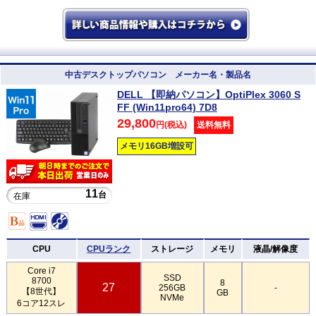
中古デスクトップパソコン メーカー名・製品名
DELL 【即納パソコン】OptiPlex 3060 S
FF (Win11pro64) 7D8
29,800
円(税込)
送料無料
メモリ16GB増設可
11
台
在庫
CPU
CPUランク
ストレージ
メモリ
液晶/解像度
Core i7
SSD
8700
8
27
256GB
-
【8世代】
GB
NVMe
6コア12スレ