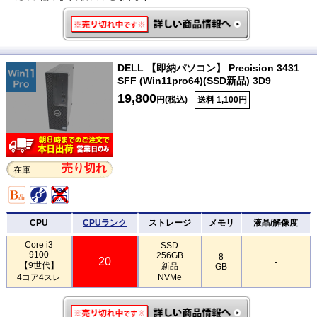
DELL 【即納パソコン】 Precision 3431
SFF (Win11pro64)(SSD新品) 3D9
19,800
円(税込)
送料 1,100円
売り切れ
在庫
CPU
CPUランク
ストレージ
メモリ
液晶/解像度
Core i3
SSD
9100
256GB
8
20
-
【9世代】
新品
GB
4コア4スレ
NVMe