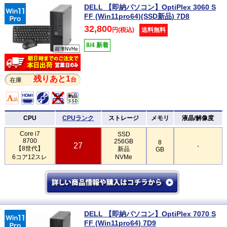
DELL 【即納パソコン】OptiPlex 3060 S
FF (Win11pro64)(SSD新品) 7D8
32,800
円(税込)
送料無料
8/4 新着
残りあと1
台
在庫
CPU
CPUランク
ストレージ
メモリ
液晶/解像度
Core i7
SSD
8700
256GB
8
27
-
【8世代】
新品
GB
6コア12スレ
NVMe
DELL 【即納パソコン】OptiPlex 7070 S
FF (Win11pro64) 7D9