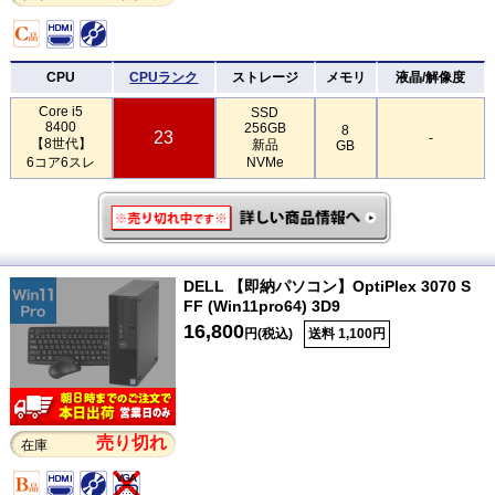
CPU
CPUランク
ストレージ
メモリ
液晶/解像度
Core i5
SSD
8400
256GB
8
23
-
【8世代】
新品
GB
6コア6スレ
NVMe
DELL 【即納パソコン】OptiPlex 3070 S
FF (Win11pro64) 3D9
16,800
円(税込)
送料 1,100円
売り切れ
在庫