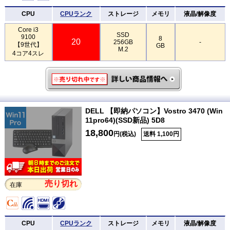
CPU
CPUランク
ストレージ
メモリ
液晶/解像度
Core i3
SSD
9100
8
20
256GB
-
【9世代】
GB
M.2
4コア4スレ
DELL 【即納パソコン】Vostro 3470 (Win
11pro64)(SSD新品) 5D8
18,800
円(税込)
送料 1,100円
売り切れ
在庫
CPU
CPUランク
ストレージ
メモリ
液晶/解像度