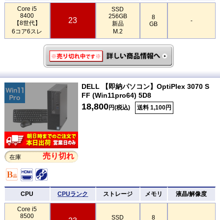
Core i5
SSD
8400
256GB
8
23
-
【8世代】
新品
GB
6コア6スレ
M.2
DELL 【即納パソコン】OptiPlex 3070 S
FF (Win11pro64) 5D8
18,800
円(税込)
送料 1,100円
売り切れ
在庫
CPU
CPUランク
ストレージ
メモリ
液晶/解像度
Core i5
8500
SSD
8