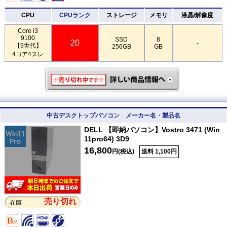
CPU
CPUランク
ストレージ
メモリ
液晶/解像度
Core i3
9100
SSD
8
20
-
【9世代】
256GB
GB
4コア4スレ
中古デスクトップパソコン メーカー名・製品名
DELL 【即納パソコン】Vostro 3471 (Win
11pro64) 3D9
16,800
円(税込)
送料 1,100円
売り切れ
在庫