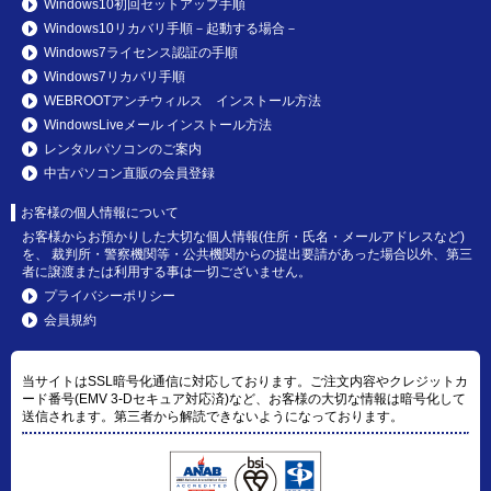
Windows10初回セットアップ手順
Windows10リカバリ手順－起動する場合－
Windows7ライセンス認証の手順
Windows7リカバリ手順
WEBROOTアンチウィルス インストール方法
WindowsLiveメール インストール方法
レンタルパソコンのご案内
中古パソコン直販の会員登録
お客様の個人情報について
お客様からお預かりした大切な個人情報(住所・氏名・メールアドレスなど)
を、 裁判所・警察機関等・公共機関からの提出要請があった場合以外、第三
者に譲渡または利用する事は一切ございません。
プライバシーポリシー
会員規約
当サイトはSSL暗号化通信に対応しております。ご注文内容やクレジットカ
ード番号(EMV 3-Dセキュア対応済)など、お客様の大切な情報は暗号化して
送信されます。第三者から解読できないようになっております。