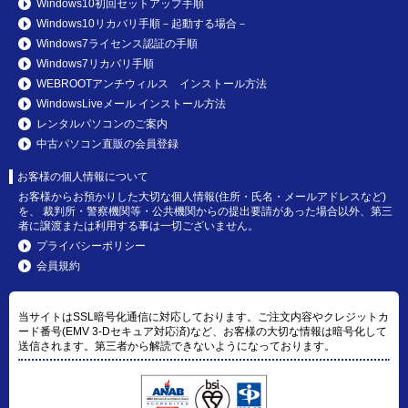
Windows10初回セットアップ手順
Windows10リカバリ手順－起動する場合－
Windows7ライセンス認証の手順
Windows7リカバリ手順
WEBROOTアンチウィルス インストール方法
WindowsLiveメール インストール方法
レンタルパソコンのご案内
中古パソコン直販の会員登録
お客様の個人情報について
お客様からお預かりした大切な個人情報(住所・氏名・メールアドレスなど)
を、 裁判所・警察機関等・公共機関からの提出要請があった場合以外、第三
者に譲渡または利用する事は一切ございません。
プライバシーポリシー
会員規約
当サイトはSSL暗号化通信に対応しております。ご注文内容やクレジットカ
ード番号(EMV 3-Dセキュア対応済)など、お客様の大切な情報は暗号化して
送信されます。第三者から解読できないようになっております。