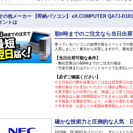
その他メーカー 【即納パソコン】 eX.COMPUTER QA7J-D181/Z
イントは
朝8時までのご注文なら当日出荷
使っているパソコンの故障や急なイベントでの使
入荷しました！東京から出荷しますので、最短翌
【当日出荷可能な条件】
・弊社営業日の朝8時までのご注文の場合
・代金引換またはクレジットカードでお支払いい
【必ずご確認ください】
※土日祝日の弊社休業日のご注文は翌営業日の出
※銀行振込でお支払いいただいた場合は弊社にて
※東京都からの出荷のため、地域により翌々日以
※本商品はお届け時間指定ができません(お買い
※天候及び交通状況等により、お届けが遅れる場
※年末年始・お盆などの長期休業時期およびその
確かな技術力と圧倒的な人気 日
1979年、PC8001をリリースし、大ヒット