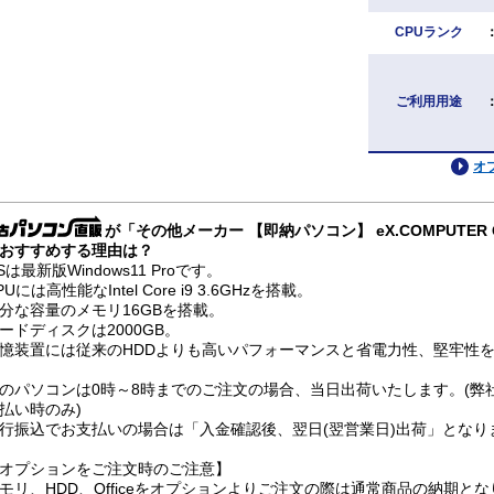
CPUランク
ご利用用途
オ
が「その他メーカー 【即納パソコン】 eX.COMPUTER QA7J-
おすすめする理由は？
Sは最新版Windows11 Proです。
PUには高性能なIntel Core i9 3.6GHzを搭載。
分な容量のメモリ16GBを搭載。
ードディスクは2000GB。
憶装置には従来のHDDよりも高いパフォーマンスと省電力性、堅牢性を兼
のパソコンは0時～8時までのご注文の場合、当日出荷いたします。(弊
払い時のみ)
行振込でお支払いの場合は「入金確認後、翌日(翌営業日)出荷」となり
オプションをご注文時のご注意】
モリ、HDD、Officeをオプションよりご注文の際は通常商品の納期と