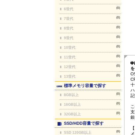
(0)
6世代
(0)
7世代
(0)
8世代
(0)
9世代
(0)
10世代
(0)
11世代
(0)
12世代
を
O
(0)
13世代
C
十
標準メモリ容量で探す
ハ
(0)
8GB以上
記
(0)
16GB以上
こ
支
(0)
32GB以上
銀
SSD/HDD容量で探す
【
(0)
SSD 120GB以上
メ