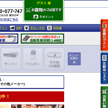
ゲスト
様
0
ポイント
グイン
送料
支払い方法
領収書
1
 i9(その他メーカー)
供中！