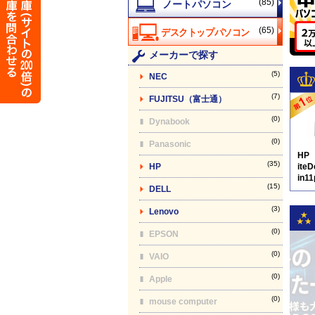
(85)
(65)
メーカーで探す
(5)
NEC
(7)
FUJITSU（富士通）
(0)
Dynabook
(0)
Panasonic
HP
(35)
HP
ite
in1
(15)
DELL
D8
(3)
Lenovo
(0)
EPSON
(0)
VAIO
(0)
Apple
(0)
mouse computer