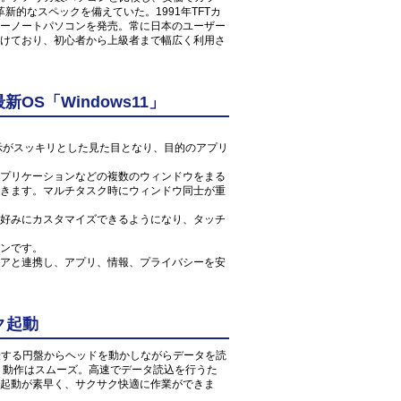
新的なスペックを備えていた。1991年TFTカ
ーノートパソコンを発売。常に日本のユーザー
けており、初心者から上級者まで幅広く利用さ
S「Windows11」
ン表示がスッキリとした見た目となり、目的のアプリ
プリケーションなどの複数のウィンドウをまる
きます。マルチタスク時にウィンドウ同士が重
好みにカスタマイズできるようになり、タッチ
ンです。
アと連携し、アプリ、情報、プライバシーを安
ク起動
転する円盤からヘッドを動かしながらデータを読
、動作はスムーズ。高速でデータ読込を行うた
起動が素早く、サクサク快適に作業ができま