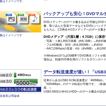
像はイメージです。
バックアップも安心！DVDマル
DVDメディアへのデータ書き込みが可能なDV
像、取り込んだ音楽データなどをDVDにバック
もちろん、CD再生やCDメディアへのデータ書き
像はイメージです
DVDメディア（片面1層：4.7GB）に保
・写真：１枚1,800万画素（約6.1MB）→約645
・フルHD動画：30分（約4,000MB）→約40分
・AAC128Kbpsの音楽：4分（約4MB）→約100
※Windows10ではOS標準でDVD再生ソフト
場合は、別途DVD再生用のソフトをダウンロー
データ転送速度が速い！「USB3
従来からあるUSB2.0の転送速度が「480Mbps
「5000Mbps」のデータ転送が可能です。（各
度。）
USB3.0対応の外付けHDDへのデータ書込や
送速度は理論値