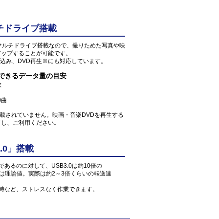
チドライブ搭載
Dマルチドライブ搭載なので、撮りためた写真や映
アップすることが可能です。
込み、DVD再生※にも対応しています。
存できるデータ量の目安
枚
0曲
が搭載されていません。映画・音楽DVDを再生する
ドし、ご利用ください。
.0」搭載
」であるのに対して、USB3.0は約10倍の
値は理論値。実際は約2～3倍くらいの転送速
読込時など、ストレスなく作業できます。