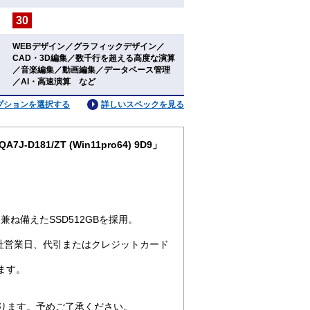
30
：
WEBデザイン／グラフィックデザイン／
CAD・3D編集／数千行を超える高度な演算
：
／音楽編集／動画編集／データベース管理
／AI・高速演算 など
プションを選択する
詳しいスペックを見る
D181/ZT (Win11pro64) 9D9」
ね備えたSSD512GBを採用。
社営業日、代引またはクレジットカード
ます。
なります。予めご了承ください。