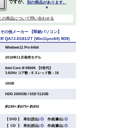
ですが、
別の商品があります。
▼
この商品について問い合わせる
(その他メーカー 【即納パソコン】
 QA7J-D181/ZT (Win11pro64) 9D9)
：
Windows11 Pro 64bit
：
2018年11月発売モデル
Intel Core i9 9900K 【9世代】
：
3.6GHz コア数：8 スレッド数：16
：
16GB
：
HDD 2000GB / SSD 512GB
：
約190× 約475× 約450
【
DVD
】
再生(読込)
◎
作成(書込)
◎
：
【
CD
】
再生(読込)
◎
作成(書込)
◎