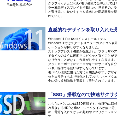
グラフィックと16KBメモリ搭載で当時としては革
ラー液晶ディスプレイを搭載した、世界初のカラ
と寄り添い、使いやすさを追求した商品開発を続
れている。
直感的なデザインを取り入れた最新O
Windows11 Pro 64bitインストールモデル。
Windows11ではスタートメニューのアイコ
ケーションが探しやすくなりました。
スナップアシスト機能が強化され、ブラウザやア
でタイルのように画面内にピタッと置くことがで
なり合うことがなく、作業がしやすくなります。
タッチキーボードのテーマやキーのサイズを自分
パネル操作でも使いやすくなっています。
モバイル環境に慣れた方にも馴染みやすいデザイ
セキュリティもより強化されており、ハードウェ
全に保つ多層防御を実装して設計されています。
「SSD」搭載なので快速サクサ
こちらのパソコンはSSD搭載です。物理的に回
み書きするHDDと違い、シークタイムが無い分
め、電源を入れてからの起動やアプリケーション
す。