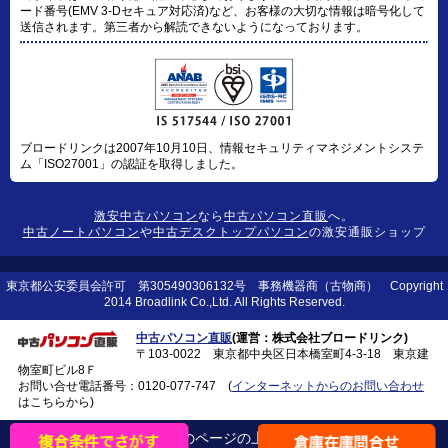
ード番号(EMV 3-Dセキュア対応済)など、お客様の大切な情報は暗号化して
送信されます。第三者から解読できないようになっております。
ブロードリンクは2007年10月10日、情報セキュリティマネジメントシステ
ム「ISO27001」の認証を取得しました。
激安中古パソコン
なら
中古パソコン直販
へ。
中古ノートパソコン
や
中古デスクトップパソコン
の激安通販ショップ
東京都公安委員会許可 第305490306132号 事務機器商（古物商） Copyright
2014 Broadlink Co.,Ltd. All Rights Reserved.
中古パソコン直販
(運営：株式会社ブロードリンク)
〒103-0022 東京都中央区日本橋室町4-3-18 東京建
物室町ビル8Ｆ
お問い合せ電話番号：
0120-077-747
(
インターネットからのお問い合わせ
はこちらから)
このページの上に戻る