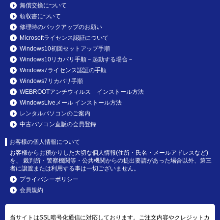
無償交換について
領収書について
修理時のバックアップのお願い
Microsoftライセンス認証について
Windows10初回セットアップ手順
Windows10リカバリ手順－起動する場合－
Windows7ライセンス認証の手順
Windows7リカバリ手順
WEBROOTアンチウィルス インストール方法
WindowsLiveメール インストール方法
レンタルパソコンのご案内
中古パソコン直販の会員登録
お客様の個人情報について
お客様からお預かりした大切な個人情報(住所・氏名・メールアドレスなど)
を、 裁判所・警察機関等・公共機関からの提出要請があった場合以外、第三
者に譲渡または利用する事は一切ございません。
プライバシーポリシー
会員規約
当サイトはSSL暗号化通信に対応しております。ご注文内容やクレジットカ