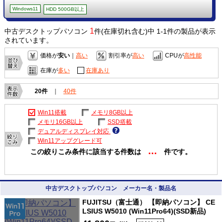
Windows11
HDD 500GB以上
1
中古デスクトップパソコン
件(在庫切れ含む)中 1-1件の製品が表示
されています。
価格が
安い
｜
高い
割引率が
高い
CPUが
高性能
在庫が
多い
在庫あり
20件
｜
40件
Win11搭載
メモリ8GB以上
メモリ16GB以上
SSD搭載
デュアルディスプレイ対応
Win11アップグレード可
...
この絞りこみ条件に該当する件数は
件です。
中古デスクトップパソコン メーカー名・製品名
FUJITSU（富士通） 【即納パソコン】 CE
LSIUS W5010 (Win11Pro64)(SSD新品)