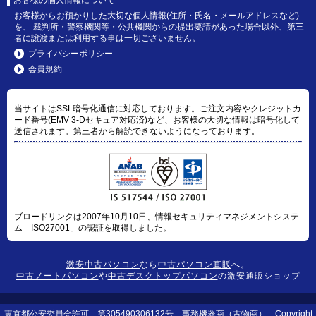
お客様からお預かりした大切な個人情報(住所・氏名・メールアドレスなど)
を、 裁判所・警察機関等・公共機関からの提出要請があった場合以外、第三
者に譲渡または利用する事は一切ございません。
プライバシーポリシー
会員規約
当サイトはSSL暗号化通信に対応しております。ご注文内容やクレジットカ
ード番号(EMV 3-Dセキュア対応済)など、お客様の大切な情報は暗号化して
送信されます。第三者から解読できないようになっております。
ブロードリンクは2007年10月10日、情報セキュリティマネジメントシステ
ム「ISO27001」の認証を取得しました。
激安中古パソコン
なら
中古パソコン直販
へ。
中古ノートパソコン
や
中古デスクトップパソコン
の激安通販ショップ
東京都公安委員会許可 第305490306132号 事務機器商（古物商） Copyright