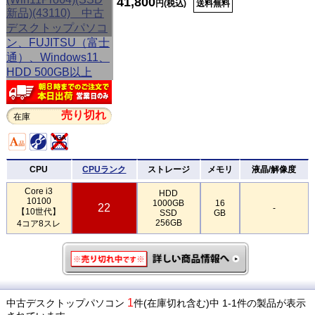
41,800
円(税込)
送料無料
売り切れ
在庫
CPU
CPUランク
ストレージ
メモリ
液晶/解像度
Core i3
HDD
10100
1000GB
16
22
-
【10世代】
SSD
GB
256GB
4コア8スレ
1
中古デスクトップパソコン
件(在庫切れ含む)中 1-1件の製品が表示