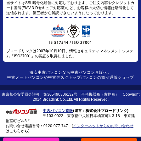
当サイトはSSL暗号化通信に対応しております。ご注文内容やクレジットカ
ード番号(EMV 3-Dセキュア対応済)など、お客様の大切な情報は暗号化して
送信されます。第三者から解読できないようになっております。
ブロードリンクは2007年10月10日、情報セキュリティマネジメントシステ
ム「ISO27001」の認証を取得しました。
激安中古パソコン
なら
中古パソコン直販
へ。
中古ノートパソコン
や
中古デスクトップパソコン
の激安通販ショップ
東京都公安委員会許可 第305490306132号 事務機器商（古物商） Copyright
2014 Broadlink Co.,Ltd. All Rights Reserved.
中古パソコン直販
(運営：株式会社ブロードリンク)
〒103-0022 東京都中央区日本橋室町4-3-18 東京建
物室町ビル8Ｆ
お問い合せ電話番号：
0120-077-747
(
インターネットからのお問い合わせ
はこちらから)