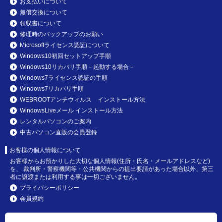
お支払いについて
無償交換について
領収書について
修理時のバックアップのお願い
Microsoftライセンス認証について
Windows10初回セットアップ手順
Windows10リカバリ手順－起動する場合－
Windows7ライセンス認証の手順
Windows7リカバリ手順
WEBROOTアンチウィルス インストール方法
WindowsLiveメール インストール方法
レンタルパソコンのご案内
中古パソコン直販の会員登録
お客様の個人情報について
お客様からお預かりした大切な個人情報(住所・氏名・メールアドレスなど)
を、 裁判所・警察機関等・公共機関からの提出要請があった場合以外、第三
者に譲渡または利用する事は一切ございません。
プライバシーポリシー
会員規約