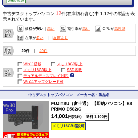
Windows10
12
中古デスクトップパソコン
件(在庫切れ含む)中 1-12件の製品が表
示されています。
価格が
安い
｜
高い
割引率が
高い
CPUが
高性能
在庫が
多い
在庫あり
20件
｜
40件
Win11搭載
メモリ8GB以上
メモリ16GB以上
SSD搭載
デュアルディスプレイ対応
Win11アップグレード可
中古デスクトップパソコン メーカー名・製品名
FUJITSU（富士通） 【即納パソコン】ES
PRIMO D582/G
14,001
円(税込)
送料 1,100円
メモリ16GB増設可