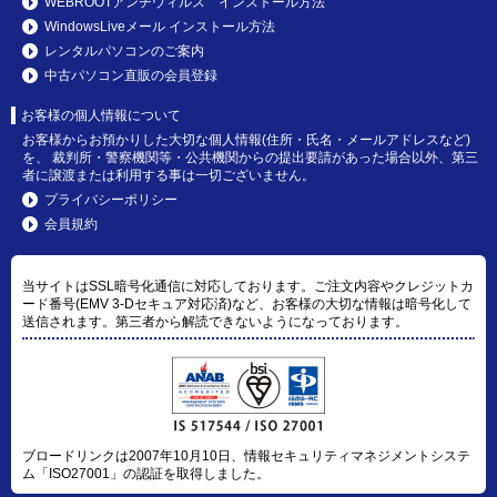
WEBROOTアンチウィルス インストール方法
WindowsLiveメール インストール方法
レンタルパソコンのご案内
中古パソコン直販の会員登録
お客様の個人情報について
お客様からお預かりした大切な個人情報(住所・氏名・メールアドレスなど)
を、 裁判所・警察機関等・公共機関からの提出要請があった場合以外、第三
者に譲渡または利用する事は一切ございません。
プライバシーポリシー
会員規約
当サイトはSSL暗号化通信に対応しております。ご注文内容やクレジットカ
ード番号(EMV 3-Dセキュア対応済)など、お客様の大切な情報は暗号化して
送信されます。第三者から解読できないようになっております。
ブロードリンクは2007年10月10日、情報セキュリティマネジメントシステ
ム「ISO27001」の認証を取得しました。