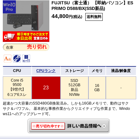
FUJITSU（富士通） 【即納パソコン】ES
PRIMO D588/BX(SSD新品)
44,800
円(税込)
送料無料
売り切れ
在庫
CPU
CPUランク
ストレージ
メモリ
液晶/解像度
Core i5
SSD
9500
512GB
16
23
-
【9世代】
新品
GB
6コア6スレ
NVMe
超速かつ大容量のSSD480GB換装済み。しかも16GBメモリで、動作はサク
サク＆パワフル。 基本的な事務作業からクリエイティブな作業まで。Windo
ws11へのアップグレード可。