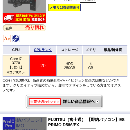
メモリ16GB増設可
売り切れ
在庫
CPU
CPUランク
ストレージ
メモリ
液晶/解像度
Core i7
3770
HDD
4
20
-
【3世代】
250GB
GB
4コア8スレ
Core i7(第3世代)。高画質の画像処理やハイビジョン動画の編集などができ
ます。クリエイティブ職の方から、趣味でデザインをしている方までオスス
メです♪
FUJITSU（富士通） 【即納パソコン】ES
PRIMO D586/PX