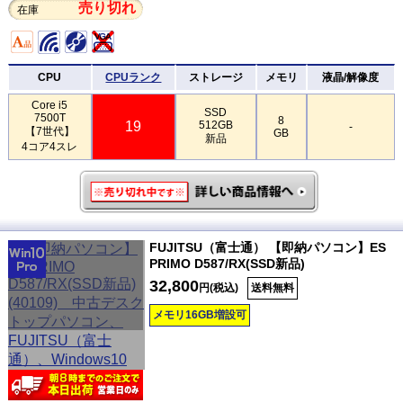
売り切れ
在庫
CPU
CPUランク
ストレージ
メモリ
液晶/解像度
Core i5
SSD
7500T
8
19
512GB
-
【7世代】
GB
新品
4コア4スレ
FUJITSU（富士通） 【即納パソコン】ES
PRIMO D587/RX(SSD新品)
32,800
円(税込)
送料無料
メモリ16GB増設可