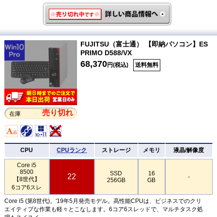
FUJITSU（富士通） 【即納パソコン】ES
PRIMO D588/VX
68,370
円(税込)
送料無料
売り切れ
在庫
CPU
CPUランク
ストレージ
メモリ
液晶/解像度
Core i5
8500
SSD
16
22
-
【8世代】
256GB
GB
6コア6スレ
Core i5 (第8世代)。'19年5月発売モデル。高性能CPUは、ビジネスでのクリ
エイティブな作業も軽々とこなします。6コア6スレッドで、マルチタスク処