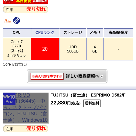
売り切れ
在庫
CPU
CPUランク
ストレージ
メモリ
液晶/解像度
Core i7
3770
HDD
4
20
-
【3世代】
500GB
GB
4コア8スレ
Core i7(3世代)
FUJITSU（富士通） ESPRIMO D582/F
22,880
円(税込)
送料無料
売り切れ
在庫