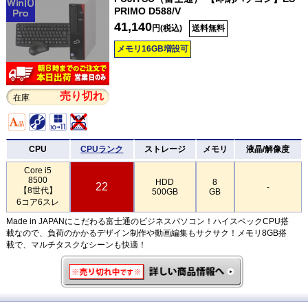
PRIMO D588/V
41,140
円(税込)
送料無料
メモリ16GB増設可
売り切れ
在庫
CPU
CPUランク
ストレージ
メモリ
液晶/解像度
Core i5
8500
HDD
8
22
-
【8世代】
500GB
GB
6コア6スレ
Made in JAPANにこだわる富士通のビジネスパソコン！ハイスペックCPU搭
載なので、負荷のかかるデザイン制作や動画編集もサクサク！メモリ8GB搭
載で、マルチタスクなシーンも快適！