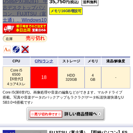
35,750
円(税込)
送料無料
メモリ16GB増設可
売り切れ
在庫
CPU
CPUランク
ストレージ
メモリ
液晶/解像度
Core i5
6500
HDD
4
18
-
【6世代】
320GB
GB
4コア4スレ
Core i5(第6世代)。画像処理や音楽の編集などができます。マルチドライブ
搭載。写真や音楽データのバックアップもラクラク!データ転送快速快適なU
SB3.0×6搭載です♪
FUJITSU（富士通） 【即納パソコン】ES