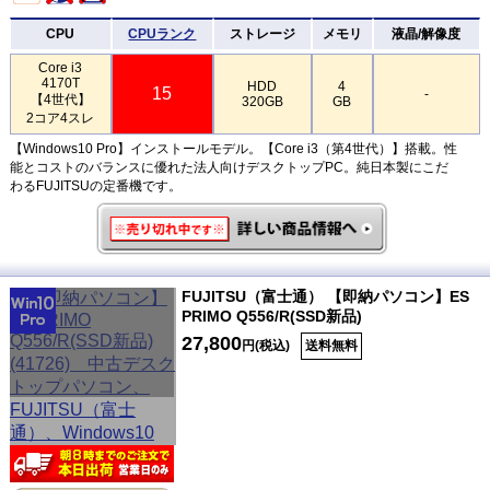
CPU
CPUランク
ストレージ
メモリ
液晶/解像度
Core i3
4170T
HDD
4
15
-
【4世代】
320GB
GB
2コア4スレ
【Windows10 Pro】インストールモデル。【Core i3（第4世代）】搭載。性
能とコストのバランスに優れた法人向けデスクトップPC。純日本製にこだ
わるFUJITSUの定番機です。
FUJITSU（富士通） 【即納パソコン】ES
PRIMO Q556/R(SSD新品)
27,800
円(税込)
送料無料