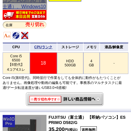
売り切れ
在庫
CPU
CPUランク
ストレージ
メモリ
液晶/解像度
Core i5
6500
HDD
4
18
-
【6世代】
500GB
GB
4コア4スレ
Core i5(第6世代)。同時並行で作業をしても全体的に動作がもたつくことが
ありません。画像処理や動画の編集も可能です。事務系のマルチタスクに最
適!データ転送速度が速いUSB3.0×6搭載!
FUJITSU（富士通） 【即納パソコン】ES
PRIMO D582/G
35,200
円(税込)
送料無料