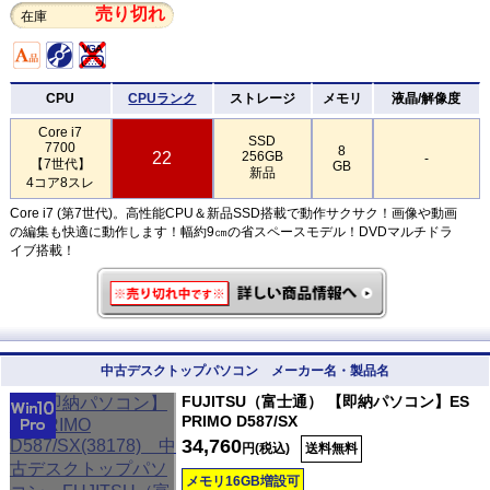
売り切れ
在庫
CPU
CPUランク
ストレージ
メモリ
液晶/解像度
Core i7
SSD
7700
8
22
256GB
-
【7世代】
GB
新品
4コア8スレ
Core i7 (第7世代)。高性能CPU＆新品SSD搭載で動作サクサク！画像や動画
の編集も快適に動作します！幅約9㎝の省スペースモデル！DVDマルチドラ
イブ搭載！
中古デスクトップパソコン メーカー名・製品名
FUJITSU（富士通） 【即納パソコン】ES
PRIMO D587/SX
34,760
円(税込)
送料無料
メモリ16GB増設可