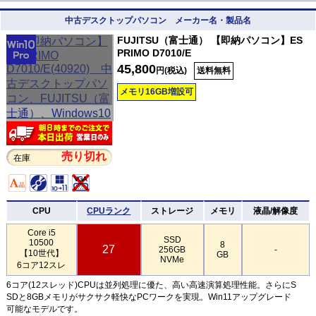
中古デスクトップパソコン メーカー名・製品名
FUJITSU（富士通） 【即納パソコン】ES
PRIMO D7010/E
45,800
円(税込)
送料無料
メモリ16GB増設可
売り切れ
在庫
CPU
CPUランク
ストレージ
メモリ
液晶/解像度
Core i5
SSD
10500
8
27
256GB
-
【10世代】
GB
NVMe
6コア12スレ
6コア(12スレッド)CPUは並列処理に優た、高い高速演算処理性能。さらにS
SDと8GBメモリがサクサク軽快なPCワークを実現。Win11アップグレード
可能なモデルです。