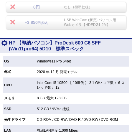
0円
なし（標準仕様）
USB WebCam (新品) パソコン用
+3,850
円(税込)
Webカメラ【HDEDG1-2M】
HP 【即納パソコン】ProDesk 600 G6 SFF
(Win11pro64) 5D10 標準スペック
OS
Windows11 Pro 64bit
年式
2020 年 12 月 発売モデル
Intel Core i5 10500 【
10世代 】 3.1 GHz コア数： 6 ス
CPU
レッド数： 12
メモリ
8 GB /最大 128 GB
SSD
512 GB /
NVMe 接続
光学ドライブ
CD-ROM /
CD-RW /
DVD-R /
DVD-RW /
DVD-ROM
LAN
有線LAN速度 1,000 Mbps