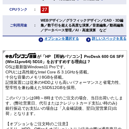
27
CPUランク
：
WEBデザイン／グラフィックデザイン／CAD・3D編
ご利用用途
：
集／数千行を超える高度な演算／音楽編集／動画編集
／データベース管理／AI・高速演算 など
オプションを選択する
詳しいスペックを見る
が「HP 【即納パソコン】ProDesk 600 G6 SFF
(Win11pro64) 5D10」をおすすめする理由は？
OSは最新版Windows11 Proです。
CPUには高性能なIntel Core i5 3.1GHzを搭載。
十分な容量のメモリ8GBを搭載。
記憶装置には従来のHDDよりも高いパフォーマンスと省電力性、
堅牢性を兼ね備えたSSD512GBを採用。
このパソコンは0時～8時までのご注文の場合、当日出荷いたしま
す。(弊社営業日、代引またはクレジットカード支払い時のみ)
銀行振込でお支払いの場合は「入金確認後、翌日(翌営業日)出
荷」となります。
【オプションをご注文時のご注意】
メモリ、HDD、Officeをオプションよりご注文の際は通常商品の