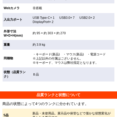
Webカメラ
非搭載
USB Type-C× 1 USB3.0× 7 USB2.0× 2
入出力ポート
DisplayPort× 2
外形寸法
約 95 × 約 303 × 約 270
W×D×H(mm)
重量
約 3.9 kg
・キーボード(新品) ・マウス(新品) ・電源コード
同梱物
※上記以外の付属はございません。
※キーボード、マウスは弊社指定となります。
状態（品質ラン
Ｂ品
ク）
品質ランクと状態について
商品の状態によって4つのランクに分かれています。
新品・未使用品。展示品や保管などで僅かな状態変化が
S品