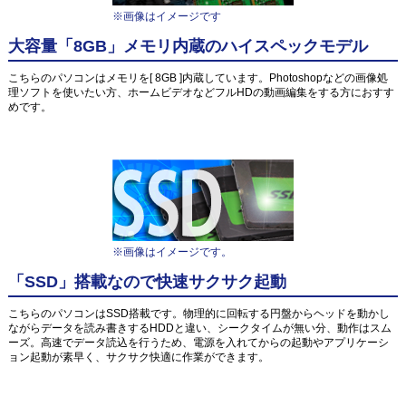
※画像はイメージです
大容量「8GB」メモリ内蔵のハイスペックモデル
こちらのパソコンはメモリを[ 8GB ]内蔵しています。Photoshopなどの画像処
理ソフトを使いたい方、ホームビデオなどフルHDの動画編集をする方におすす
めです。
※画像はイメージです。
「SSD」搭載なので快速サクサク起動
こちらのパソコンはSSD搭載です。物理的に回転する円盤からヘッドを動かし
ながらデータを読み書きするHDDと違い、シークタイムが無い分、動作はスム
ーズ。高速でデータ読込を行うため、電源を入れてからの起動やアプリケーシ
ョン起動が素早く、サクサク快適に作業ができます。