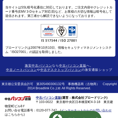
当サイトはSSL暗号化通信に対応しております。ご注文内容やクレジットカ
ード番号(EMV 3-Dセキュア対応済)など、お客様の大切な情報は暗号化して
送信されます。第三者から解読できないようになっております。
ブロードリンクは2007年10月10日、情報セキュリティマネジメントシステ
ム「ISO27001」の認証を取得しました。
激安中古パソコン
なら
中古パソコン直販
へ。
中古ノートパソコン
や
中古デスクトップパソコン
の激安通販ショップ
東京都公安委員会許可 第305490306132号 事務機器商（古物商） Copyright
2014 Broadlink Co.,Ltd. All Rights Reserved.
中古パソコン直販
(運営：株式会社ブロードリンク)
〒103-0022 東京都中央区日本橋室町4-3-18 東京建
物室町ビル8Ｆ
お問い合せ電話番号：
0120-077-747
(
インターネットからのお問い合わせ
はこちらから)