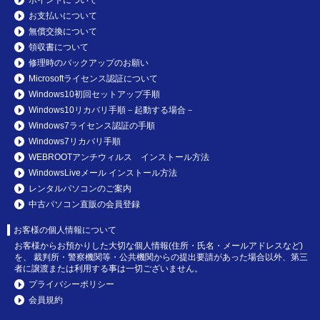
お支払いについて
無償交換について
領収書について
修理時のバックアップのお願い
Microsoftライセンス認証について
Windows10初回セットアップ手順
Windows10リカバリ手順－起動する場合－
Windows7ライセンス認証の手順
Windows7リカバリ手順
WEBROOTアンチウィルス インストール方法
WindowsLiveメール インストール方法
レンタルパソコンのご案内
中古パソコン直販の会員登録
お客様の個人情報について
お客様からお預かりした大切な個人情報(住所・氏名・メールアドレスなど)
を、 裁判所・警察機関等・公共機関からの提出要請があった場合以外、第三
者に譲渡または利用する事は一切ございません。
プライバシーポリシー
会員規約