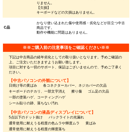
りません。
【欠損】
キーボードなどの欠損はありません。
かなり使い込まれた傷や使用感・劣化などが目立つ中古
C品
商品です。
動作や機能に問題はありません。
※※ご購入前の注意事項をご確認ください※※
下記は中古商品の経年劣化としての取り扱いとなります。予めご確認の
上、ご注文いただきますようお願い致します。
項目に対する一切のサポート、保証はございませんので、予めご了承く
ださい。
【中古パソコンの外観について】
日焼け等の黄ばみ
各コネクターカバー、ネジカバーの欠品
キーボードのテカリ、一部文字消え
擦り傷
ゴム足の欠品
一部の塗装ハゲ、コーティングハゲ
シール貼りの跡、落ちない汚れ
【中古パソコンの液晶ディスプレイについて】
5点以下のドット抜け
バックライトの光漏れ
通常使用に耐えうる程度の色ムラや輝度ムラ
黄ばみ
通常使用に耐えうる程度の輝度落ち