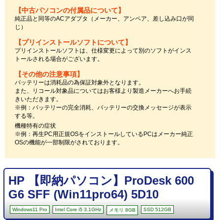
【中古パソコンの付属品について】
純正品と同等のACアダプタ（メーカー、アンペア、差し込み口が同
じ）
【プリインストールソフトについて】
プリインストールソフトは、仕様変更によって別のソフトがインス
トールされる場合がございます。
【その他の注意事項】
バッテリーは消耗品の為保証対象外となります。
また、リコール対象品についてはお客様より製造メーカーへお手続
きいただきます。
※例：バッテリーの完全消耗、バッテリーの交換メッセージが表示
する等。
機種特有の症状
※例：再生PC用正規OSをインストールしているPCはメーカー純正
OSの機能が一部制限がされております。
HP 【即納パソコン】ProDesk 600
G6 SFF (Win11pro64) 5D10
Windows11 Pro
Intel Core i5 3.1GHz
SSD 512GB
メモリ 8GB