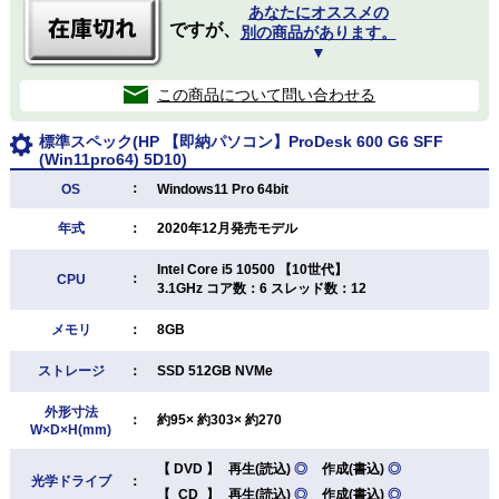
あなたにオススメの
ですが、
別の商品があります。
▼
この商品について問い合わせる
標準スペック(HP 【即納パソコン】ProDesk 600 G6 SFF
(Win11pro64) 5D10)
：
OS
Windows11 Pro 64bit
年式
：
2020年12月発売モデル
Intel Core i5 10500 【10世代】
：
CPU
3.1GHz コア数：6 スレッド数：12
メモリ
：
8GB
ストレージ
：
SSD 512GB NVMe
外形寸法
：
約95× 約303× 約270
W×D×H(mm)
【
DVD
】
再生(読込)
◎
作成(書込)
◎
光学ドライブ
：
【
CD
】
再生(読込)
◎
作成(書込)
◎