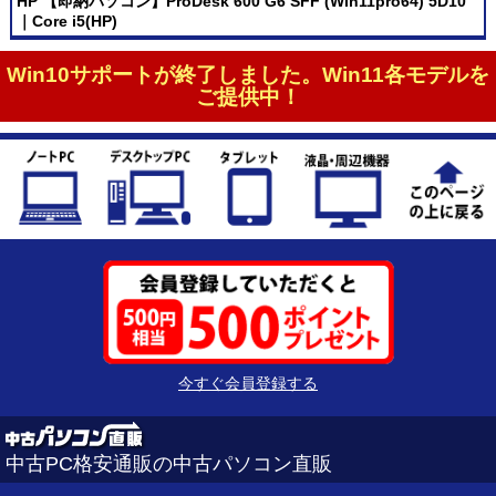
HP 【即納パソコン】ProDesk 600 G6 SFF (Win11pro64) 5D10
｜Core i5(HP)
Win10サポートが終了しました。Win11各モデルを
ご提供中！
今すぐ会員登録する
中古PC格安通販の中古パソコン直販