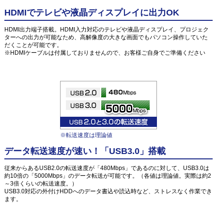
HDMIでテレビや液晶ディスプレイに出力OK
HDMI出力端子搭載。HDMI入力対応のテレビや液晶ディスプレイ、プロジェク
ターへの出力が可能なため、高解像度の大きな画面でもパソコン操作していた
だくことが可能です。
※HDMIケーブルは付属しておりませんので、お客様ご自身でご準備ください
※転送速度は理論値
データ転送速度が速い！「USB3.0」搭載
従来からあるUSB2.0の転送速度が「480Mbps」であるのに対して、USB3.0は
約10倍の「5000Mbps」のデータ転送が可能です。（各値は理論値。実際は約2
～3倍くらいの転送速度。）
USB3.0対応の外付けHDDへのデータ書込や読込時など、ストレスなく作業でき
ます。