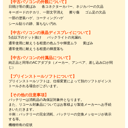
【中古パソコンの外観について】
日焼け等の黄ばみ
各コネクターカバー、ネジカバーの欠品
キーボードのテカリ、一部文字消え
擦り傷
ゴム足の欠品
一部の塗装ハゲ、コーティングハゲ
シール貼りの跡、落ちない汚れ
【中古パソコンの液晶ディスプレイについて】
5点以下のドット抜け
バックライトの光漏れ
通常使用に耐えうる程度の色ムラや輝度ムラ
黄ばみ
通常使用に耐えうる程度の輝度落ち
【中古パソコンの付属品について】
純正品と同等のACアダプタ（メーカー、アンペア、差し込み口が同
じ）
【プリインストールソフトについて】
プリインストールソフトは、仕様変更によって別のソフトがインス
トールされる場合がございます。
【その他の注意事項】
バッテリーは消耗品の為保証対象外となります。
また、リコール対象品についてはお客様より製造メーカーへお手続
きいただきます。
※例：バッテリーの完全消耗、バッテリーの交換メッセージが表示
する等。
機種特有の症状