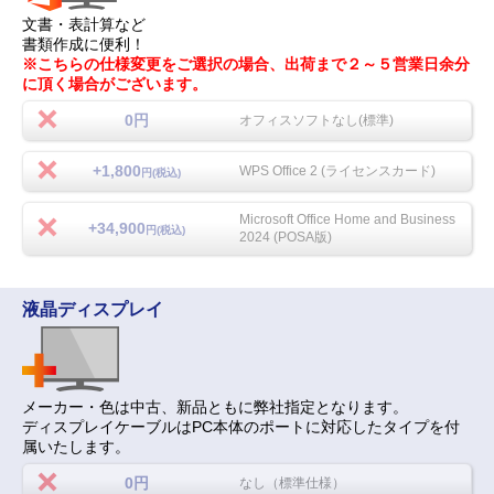
文書・表計算など
書類作成に便利！
※こちらの仕様変更をご選択の場合、出荷まで２～５営業日余分
に頂く場合がございます。
0円
オフィスソフトなし(標準)
+1,800
WPS Office 2 (ライセンスカード)
円(税込)
Microsoft Office Home and Business
+34,900
円(税込)
2024 (POSA版)
液晶ディスプレイ
メーカー・色は中古、新品ともに弊社指定となります。
ディスプレイケーブルはPC本体のポートに対応したタイプを付
属いたします。
0円
なし（標準仕様）