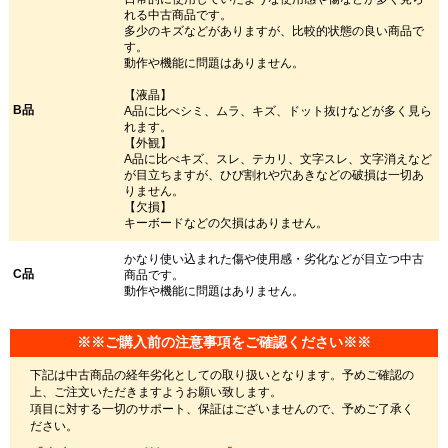
れる中古商品です。
多少のキズなどがありますが、比較的状態の良い商品で
す。
動作や機能に問題はありません。
【液晶】
B品
A品に比べシミ、ムラ、キズ、ドット抜けなどが多く見ら
れます。
【外観】
A品に比べキズ、スレ、テカリ、文字スレ、文字消えなど
が目立ちますが、ひび割れや穴あきなどの破損は一切あ
りません。
【欠損】
キーボードなどの欠損はありません。
かなり使い込まれた傷や使用感・劣化などが目立つ中古
C品
商品です。
動作や機能に問題はありません。
※※ご購入前の注意事項をご確認ください※※
下記は中古商品の経年劣化としての取り扱いとなります。予めご確認の
上、ご注文いただきますようお願い致します。
項目に対する一切のサポート、保証はございませんので、予めご了承く
ださい。