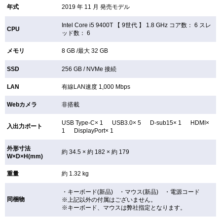
年式
2019 年 11 月 発売モデル
Intel Core i5 9400T 【
9世代 】 1.8 GHz コア数： 6 スレ
CPU
ッド数： 6
メモリ
8 GB /最大 32 GB
SSD
256 GB /
NVMe 接続
LAN
有線LAN速度 1,000 Mbps
Webカメラ
非搭載
USB Type-C× 1 USB3.0× 5 D-sub15× 1 HDMI×
入出力ポート
1 DisplayPort× 1
外形寸法
約 34.5 × 約 182 × 約 179
W×D×H(mm)
重量
約 1.32 kg
・キーボード(新品) ・マウス(新品) ・電源コード
同梱物
※上記以外の付属はございません。
※キーボード、マウスは弊社指定となります。