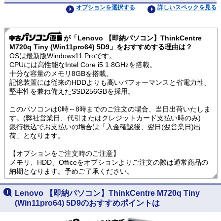
オプションを選択する
詳しいスペックを見る
が「Lenovo 【即納パソコン】ThinkCentre
M720q Tiny (Win11pro64) 5D9」をおすすめする理由は？
OSは最新版Windows11 Proです。
CPUには高性能なIntel Core i5 1.8GHzを搭載。
十分な容量のメモリ8GBを搭載。
記憶装置には従来のHDDよりも高いパフォーマンスと省電力性、
堅牢性を兼ね備えたSSD256GBを採用。
このパソコンは0時～8時までのご注文の場合、当日出荷いたしま
す。(弊社営業日、代引またはクレジットカード支払い時のみ)
銀行振込でお支払いの場合は「入金確認後、翌日(翌営業日)出
荷」となります。
【オプションをご注文時のご注意】
メモリ、HDD、Officeをオプションよりご注文の際は通常商品の
納期となります。予めご了承ください。
Lenovo 【即納パソコン】ThinkCentre M720q Tiny
(Win11pro64) 5D9のおすすめポイントは