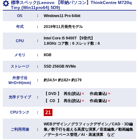
標準スペック(Lenovo 【即納パソコン】ThinkCentre M720q
Tiny (Win11pro64) 5D9)
：
OS
Windows11 Pro 64bit
年式
：
2019年11月発売モデル
Intel Core i5 9400T 【9世代】
：
CPU
1.8GHz コア数：6 スレッド数：6
メモリ
：
8GB
ストレージ
：
SSD 256GB NVMe
外形寸法
：
約34.5× 約182× 約179
W×D×H(mm)
【
DVD
】
再生(読込)
×
作成(書込)
×
光学ドライブ
：
【
CD
】
再生(読込)
×
作成(書込)
×
21
CPUランク
：
WEBデザイン／グラフィックデザイン／CAD・3D編
ご利用用途
：
集／数千行を超える高度な演算／音楽編集／動画編集
／データベース管理／AI・高速演算 など