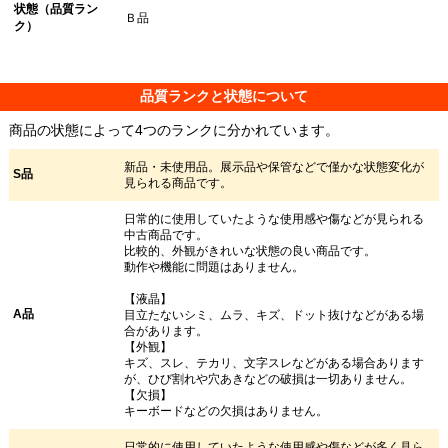
状態（品質ラン
Ｂ品
ク）
品質ランクと状態について
商品の状態によって4つのランクに分かれています。
新品・未使用品。展示品や保管などで僅かな状態変化が
S品
見られる商品です。
日常的に使用していたような使用感や傷などが見られる
中古商品です。
比較的、外観がきれいな状態の良い商品です。
動作や機能に問題はありません。
【液晶】
A品
目立たないシミ、ムラ、キズ、ドット抜けなどがある場
合があります。
【外観】
キズ、スレ、テカリ、文字スレなどがある場合あります
が、ひび割れや穴あきなどの破損は一切ありません。
【欠損】
キーボードなどの欠損はありません。
日常的に使用していたような使用感や傷などが多く見ら