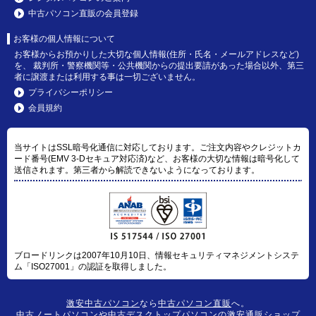
中古パソコン直販の会員登録
お客様の個人情報について
お客様からお預かりした大切な個人情報(住所・氏名・メールアドレスなど)
を、 裁判所・警察機関等・公共機関からの提出要請があった場合以外、第三
者に譲渡または利用する事は一切ございません。
プライバシーポリシー
会員規約
当サイトはSSL暗号化通信に対応しております。ご注文内容やクレジットカ
ード番号(EMV 3-Dセキュア対応済)など、お客様の大切な情報は暗号化して
送信されます。第三者から解読できないようになっております。
ブロードリンクは2007年10月10日、情報セキュリティマネジメントシステ
ム「ISO27001」の認証を取得しました。
激安中古パソコン
なら
中古パソコン直販
へ。
中古ノートパソコン
や
中古デスクトップパソコン
の激安通販ショップ