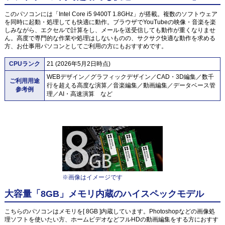
このパソコンには「Intel Core i5 9400T 1.8GHz」が搭載。複数のソフトウェア
を同時に起動・処理しても快適に動作。ブラウザでYouTubeの映像・音楽を楽
しみながら、エクセルで計算をし、メールを送受信しても動作が重くなりませ
ん。高度で専門的な作業や処理はしないものの、サクサク快適な動作を求める
方、お仕事用パソコンとしてご利用の方にもおすすめです。
CPUランク
21 (2026年5月2日時点)
WEBデザイン／グラフィックデザイン／CAD・3D編集／数千
ご利用用途
行を超える高度な演算／音楽編集／動画編集／データベース管
参考例
理／AI・高速演算 など
※画像はイメージです
大容量「8GB」メモリ内蔵のハイスペックモデル
こちらのパソコンはメモリを[ 8GB ]内蔵しています。Photoshopなどの画像処
理ソフトを使いたい方、ホームビデオなどフルHDの動画編集をする方におすす