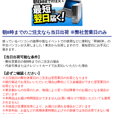
朝8時までのご注文なら当日出荷 ※弊社営業日のみ
使っているパソコンの故障や急なイベントでの使用などに便利な「即納OK」の
中古パソコンが入荷しました！東京から出荷しますので、最短翌日にお手元に
届きます。
【当日出荷可能な条件】
・弊社営業日の朝8時までのご注文の場合
・代金引換またはクレジットカードでお支払いいただいた場合
【必ずご確認ください】
※土日祝日の弊社休業日のご注文は翌営業日の出荷となります
※銀行振込でお支払いいただいた場合は弊社にて入金確認ができた翌営業日の
出荷となります
※東京都からの出荷のため、地域により翌々日以降着でのお届けとなる場合が
ございます
※本商品はお届け時間指定ができません(お買い物カゴで指定いただいても適用
されません)
※天候及び交通状況等により、お届けが遅れる場合がございます
※年末年始・お盆などの長期休業時期およびその前後では当日出荷できない場