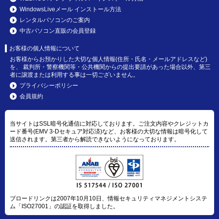
WindowsLiveメール インストール方法
レンタルパソコンのご案内
中古パソコン直販の会員登録
お客様の個人情報について
お客様からお預かりした大切な個人情報(住所・氏名・メールアドレスなど)
を、 裁判所・警察機関等・公共機関からの提出要請があった場合以外、第三
者に譲渡または利用する事は一切ございません。
プライバシーポリシー
会員規約
当サイトはSSL暗号化通信に対応しております。ご注文内容やクレジットカ
ード番号(EMV 3-Dセキュア対応済)など、お客様の大切な情報は暗号化して
送信されます。第三者から解読できないようになっております。
ブロードリンクは2007年10月10日、情報セキュリティマネジメントシステ
ム「ISO27001」の認証を取得しました。