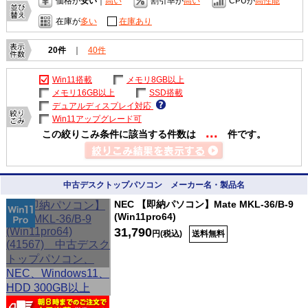
価格が
安い
｜
高い
割引率が
高い
CPUが
高性能
在庫が
多い
在庫あり
20件
｜
40件
Win11搭載
メモリ8GB以上
メモリ16GB以上
SSD搭載
デュアルディスプレイ対応
Win11アップグレード可
...
この絞りこみ条件に該当する件数は
件です。
中古デスクトップパソコン メーカー名・製品名
NEC 【即納パソコン】Mate MKL-36/B-9
(Win11pro64)
31,790
円(税込)
送料無料