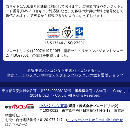
当サイトはSSL暗号化通信に対応しております。ご注文内容やクレジットカ
ード番号(EMV 3-Dセキュア対応済)など、お客様の大切な情報は暗号化して
送信されます。第三者から解読できないようになっております。
ブロードリンクは2007年10月10日、情報セキュリティマネジメントシステ
ム「ISO27001」の認証を取得しました。
激安中古パソコン
なら
中古パソコン直販
へ。
中古ノートパソコン
や
中古デスクトップパソコン
の激安通販ショップ
東京都公安委員会許可 第305490306132号 事務機器商（古物商） Copyright
2014 Broadlink Co.,Ltd. All Rights Reserved.
中古パソコン直販
(運営：株式会社ブロードリンク)
〒103-0022 東京都中央区日本橋室町4-3-18 東京建
物室町ビル8Ｆ
お問い合せ電話番号：
0120-077-747
(
インターネットからのお問い合わせ
はこちらから)