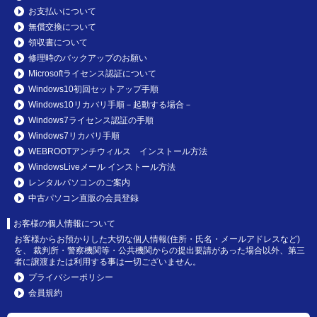
お支払いについて
無償交換について
領収書について
修理時のバックアップのお願い
Microsoftライセンス認証について
Windows10初回セットアップ手順
Windows10リカバリ手順－起動する場合－
Windows7ライセンス認証の手順
Windows7リカバリ手順
WEBROOTアンチウィルス インストール方法
WindowsLiveメール インストール方法
レンタルパソコンのご案内
中古パソコン直販の会員登録
お客様の個人情報について
お客様からお預かりした大切な個人情報(住所・氏名・メールアドレスなど)
を、 裁判所・警察機関等・公共機関からの提出要請があった場合以外、第三
者に譲渡または利用する事は一切ございません。
プライバシーポリシー
会員規約