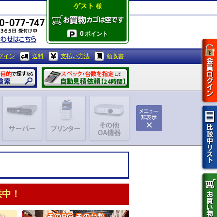
ゲスト
様
0
ポイント
グイン
送料
支払い方法
領収書
供中！