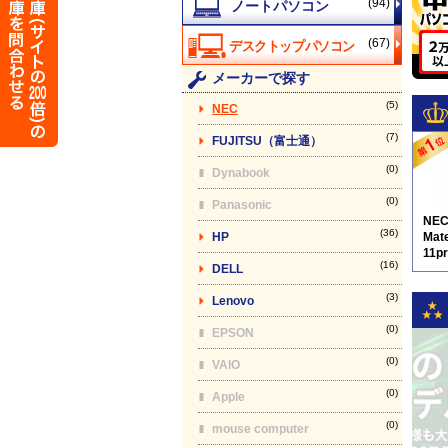
(94)
(67)
メーカーで探す
(5)
NEC
(7)
FUJITSU（富士通）
(0)
Dynabook
(0)
Panasonic
NE
(36)
HP
Mat
11p
(16)
DELL
9
(3)
Lenovo
(0)
EPSON
(0)
VAIO
(0)
Apple
(0)
mouse computer