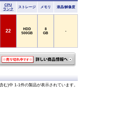
CPU
ストレージ
メモリ
液晶/解像度
ランク
HDD
8
22
-
500GB
GB
含む)中 1-1件の製品が表示されています。