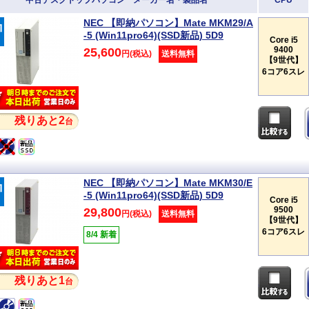
中古デスクトップパソコン メーカー名・製品名
CPU
NEC 【即納パソコン】Mate MKM29/A
-5 (Win11pro64)(SSD新品) 5D9
Core i5
9400
25,600
円(税込)
送料無料
【9世代】
6コア6スレ
残りあと2
台
NEC 【即納パソコン】Mate MKM30/E
-5 (Win11pro64)(SSD新品) 5D9
Core i5
9500
29,800
円(税込)
送料無料
【9世代】
6コア6スレ
8/4 新着
残りあと1
台