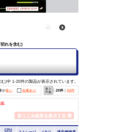
【最終更新】26/08/06 20:00
庫切れを含む)
む)中 1-20件の製品が表示されています。
庫が
多い
在庫あり
20件
｜
40件
搭載
CPU