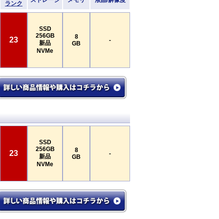
ストレージ
メモリ
液晶/解像度
ランク
SSD
256GB
8
23
-
新品
GB
NVMe
SSD
256GB
8
23
-
新品
GB
NVMe