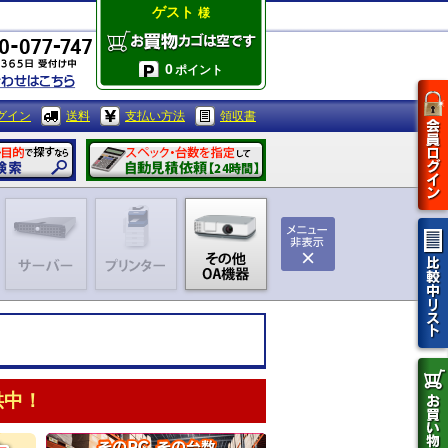
ゲスト
様
0
ポイント
グイン
送料
支払い方法
領収書
供中！