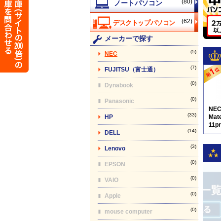
(80)
(62)
メーカーで探す
(5)
NEC
(7)
FUJITSU（富士通）
(0)
Dynabook
(0)
Panasonic
NE
(33)
HP
Mat
11p
(14)
DELL
9
(3)
Lenovo
(0)
EPSON
(0)
VAIO
(0)
Apple
(0)
mouse computer