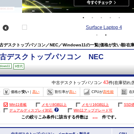
/06 20:00
古デスクトップパソコン／NEC／Windows11の一覧(価格が安い順/在
古デスクトップパソコン NEC
dows11
9世代
43
中古デスクトップパソコン
件(在庫切れ含
価格が
安い
｜
高い
割引率が
高い
CPUが
高性能
在
Win11搭載
メモリ8GB以上
メモリ16GB以上
SSD
デュアルディスプレイ対応
Win11アップグレード可
...
この絞りこみ条件に該当する件数は
件です。