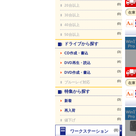
(0)
20台以上
在庫
(0)
30台以上
(0)
40台以上
(0)
50台以上
ドライブから探す
(3)
CD作成・書込
(4)
DVD再生・読込
(3)
DVD作成・書込
(0)
ブルーレイ対応
在庫
特集から探す
(3)
新着
(1)
再入荷
(0)
値下げ
(8)