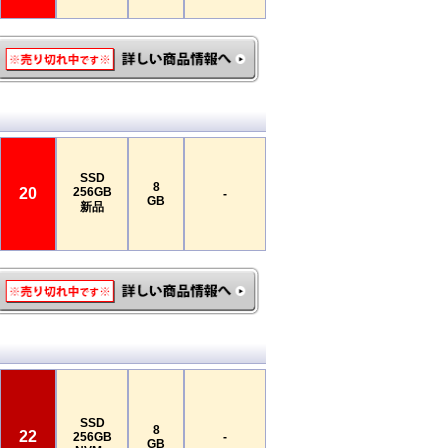
SSD
8
20
256GB
-
GB
新品
SSD
8
22
256GB
-
GB