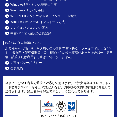
Windows7ライセンス認証の手順
Windows7リカバリ手順
WEBROOTアンチウィルス インストール方法
WindowsLiveメール インストール方法
レンタルパソコンのご案内
中古パソコン直販の会員登録
お客様の個人情報について
お客様からお預かりした大切な個人情報(住所・氏名・メールアドレスなど)
を、 裁判所・警察機関等・公共機関からの提出要請があった場合以外、第三
者に譲渡または利用する事は一切ございません。
プライバシーポリシー
会員規約
当サイトはSSL暗号化通信に対応しております。ご注文内容やクレジットカ
ード番号(EMV 3-Dセキュア対応済)など、お客様の大切な情報は暗号化して
送信されます。第三者から解読できないようになっております。