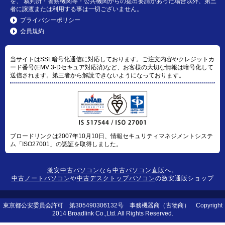
を、 裁判所・警察機関等・公共機関からの提出要請があった場合以外、第三
者に譲渡または利用する事は一切ございません。
プライバシーポリシー
会員規約
当サイトはSSL暗号化通信に対応しております。ご注文内容やクレジットカ
ード番号(EMV 3-Dセキュア対応済)など、お客様の大切な情報は暗号化して
送信されます。第三者から解読できないようになっております。
ブロードリンクは2007年10月10日、情報セキュリティマネジメントシステ
ム「ISO27001」の認証を取得しました。
激安中古パソコン
なら
中古パソコン直販
へ。
中古ノートパソコン
や
中古デスクトップパソコン
の激安通販ショップ
東京都公安委員会許可 第305490306132号 事務機器商（古物商） Copyright
2014 Broadlink Co.,Ltd. All Rights Reserved.