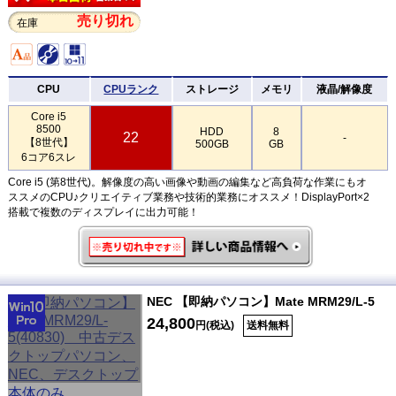
売り切れ
在庫
CPU
CPUランク
ストレージ
メモリ
液晶/解像度
Core i5
8500
HDD
8
22
-
【8世代】
500GB
GB
6コア6スレ
Core i5 (第8世代)。解像度の高い画像や動画の編集など高負荷な作業にもオ
ススメのCPU♪クリエイティブ業務や技術的業務にオススメ！DisplayPort×2
搭載で複数のディスプレイに出力可能！
NEC 【即納パソコン】Mate MRM29/L-5
24,800
円(税込)
送料無料