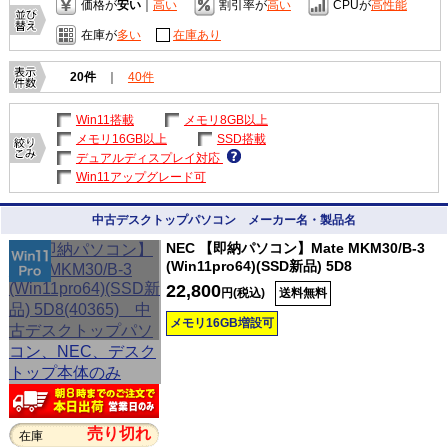
価格が
安い
｜
高い
割引率が
高い
CPUが
高性能
在庫が
多い
在庫あり
20件
｜
40件
Win11搭載
メモリ8GB以上
メモリ16GB以上
SSD搭載
デュアルディスプレイ対応
Win11アップグレード可
中古デスクトップパソコン メーカー名・製品名
NEC 【即納パソコン】Mate MKM30/B-3
(Win11pro64)(SSD新品) 5D8
22,800
円(税込)
送料無料
メモリ16GB増設可
売り切れ
在庫