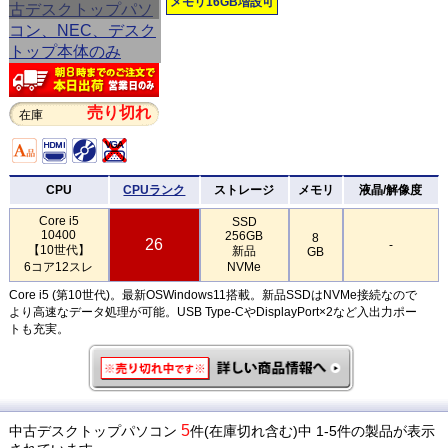
メモリ16GB増設可
売り切れ
在庫
CPU
CPUランク
ストレージ
メモリ
液晶/解像度
Core i5
SSD
10400
256GB
8
26
-
【10世代】
新品
GB
6コア12スレ
NVMe
Core i5 (第10世代)。最新OSWindows11搭載。新品SSDはNVMe接続なので
より高速なデータ処理が可能。USB Type-CやDisplayPort×2など入出力ポー
トも充実。
5
中古デスクトップパソコン
件(在庫切れ含む)中 1-5件の製品が表示