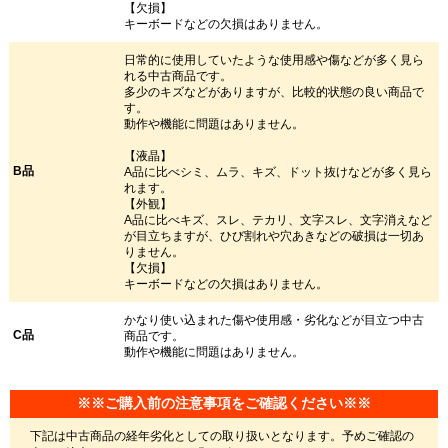
【欠損】
キーボードなどの欠損はありません。
日常的に使用していたような使用感や傷などが多く見ら
れる中古商品です。
多少のキズなどがありますが、比較的状態の良い商品で
す。
動作や機能に問題はありません。
【液晶】
B品
A品に比べシミ、ムラ、キズ、ドット抜けなどが多く見ら
れます。
【外観】
A品に比べキズ、スレ、テカリ、文字スレ、文字消えなど
が目立ちますが、ひび割れや穴あきなどの破損は一切あ
りません。
【欠損】
キーボードなどの欠損はありません。
かなり使い込まれた傷や使用感・劣化などが目立つ中古
C品
商品です。
動作や機能に問題はありません。
※※ご購入前の注意事項をご確認ください※※
下記は中古商品の経年劣化としての取り扱いとなります。予めご確認の