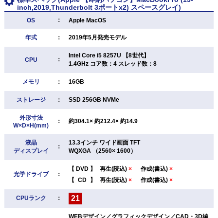
inch,2019,Thunderbolt 3ポートx2) スペースグレイ)
：
OS
Apple MacOS
年式
：
2019年5月発売モデル
Intel Core i5 8257U 【8世代】
：
CPU
1.4GHz コア数：4 スレッド数：8
メモリ
：
16GB
ストレージ
：
SSD 256GB NVMe
外形寸法
：
約304.1× 約212.4× 約14.9
W×D×H(mm)
液晶
13.3インチ ワイド画面 TFT
：
ディスプレイ
WQXGA （2560× 1600）
【
DVD
】
再生(読込)
×
作成(書込)
×
光学ドライブ
：
【
CD
】
再生(読込)
×
作成(書込)
×
21
CPUランク
：
WEBデザイン／グラフィックデザイン／CAD・3D編