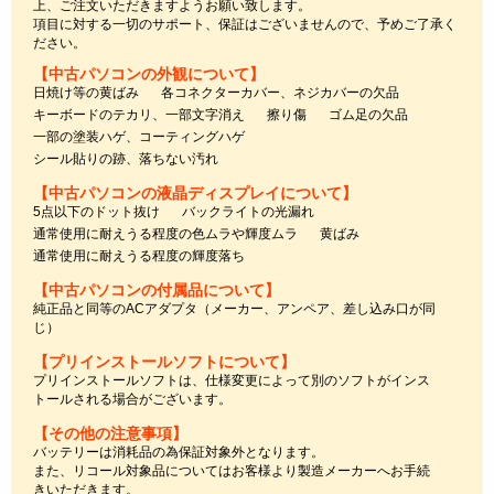
上、ご注文いただきますようお願い致します。
項目に対する一切のサポート、保証はございませんので、予めご了承く
ださい。
【中古パソコンの外観について】
日焼け等の黄ばみ
各コネクターカバー、ネジカバーの欠品
キーボードのテカリ、一部文字消え
擦り傷
ゴム足の欠品
一部の塗装ハゲ、コーティングハゲ
シール貼りの跡、落ちない汚れ
【中古パソコンの液晶ディスプレイについて】
5点以下のドット抜け
バックライトの光漏れ
通常使用に耐えうる程度の色ムラや輝度ムラ
黄ばみ
通常使用に耐えうる程度の輝度落ち
【中古パソコンの付属品について】
純正品と同等のACアダプタ（メーカー、アンペア、差し込み口が同
じ）
【プリインストールソフトについて】
プリインストールソフトは、仕様変更によって別のソフトがインス
トールされる場合がございます。
【その他の注意事項】
バッテリーは消耗品の為保証対象外となります。
また、リコール対象品についてはお客様より製造メーカーへお手続
きいただきます。