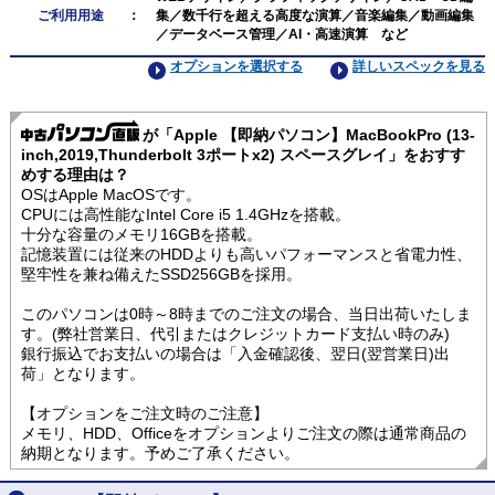
ご利用用途
：
集／数千行を超える高度な演算／音楽編集／動画編集
／データベース管理／AI・高速演算 など
オプションを選択する
詳しいスペックを見る
が「Apple 【即納パソコン】MacBookPro (13-
inch,2019,Thunderbolt 3ポートx2) スペースグレイ」をおすす
めする理由は？
OSはApple MacOSです。
CPUには高性能なIntel Core i5 1.4GHzを搭載。
十分な容量のメモリ16GBを搭載。
記憶装置には従来のHDDよりも高いパフォーマンスと省電力性、
堅牢性を兼ね備えたSSD256GBを採用。
このパソコンは0時～8時までのご注文の場合、当日出荷いたしま
す。(弊社営業日、代引またはクレジットカード支払い時のみ)
銀行振込でお支払いの場合は「入金確認後、翌日(翌営業日)出
荷」となります。
【オプションをご注文時のご注意】
メモリ、HDD、Officeをオプションよりご注文の際は通常商品の
納期となります。予めご了承ください。