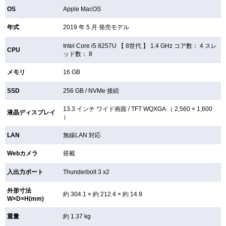
OS
Apple MacOS
年式
2019 年 5 月 発売モデル
Intel Core i5 8257U 【
8世代 】 1.4 GHz コア数： 4 スレ
CPU
ッド数： 8
メモリ
16 GB
SSD
256 GB /
NVMe 接続
13.3 インチ
ワイド画面 /
TFT
WQXGA （ 2,560 × 1,600
液晶ディスプレイ
）
LAN
無線LAN
対応
Webカメラ
搭載
入出力ポート
Thunderbolt 3 x2
外形寸法
約 304.1 × 約 212.4 × 約 14.9
W×D×H(mm)
重量
約 1.37 kg