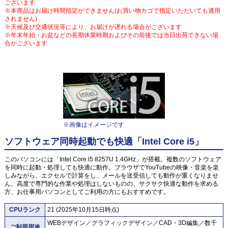
ございます
※本商品はお届け時間指定ができません(お買い物カゴで指定いただいても適用
されません)
※天候及び交通状況等により、お届けが遅れる場合がございます
※年末年始・お盆などの長期休業時期およびその前後では当日出荷できない場
合がございます
※画像はイメージです
ソフトウェア同時起動でも快適「Intel Core i5」
このパソコンには「Intel Core i5 8257U 1.4GHz」が搭載。複数のソフトウェア
を同時に起動・処理しても快適に動作。ブラウザでYouTubeの映像・音楽を楽
しみながら、エクセルで計算をし、メールを送受信しても動作が重くなりませ
ん。高度で専門的な作業や処理はしないものの、サクサク快適な動作を求める
方、お仕事用パソコンとしてご利用の方にもおすすめです。
CPUランク
21 (2025年10月15日時点)
WEBデザイン／グラフィックデザイン／CAD・3D編集／数千
ご利用用途