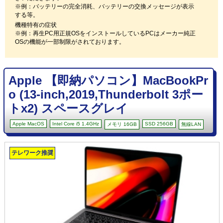
※例：バッテリーの完全消耗、バッテリーの交換メッセージが表示
する等。
機種特有の症状
※例：再生PC用正規OSをインストールしているPCはメーカー純正
OSの機能が一部制限がされております。
Apple 【即納パソコン】MacBookPr
o (13-inch,2019,Thunderbolt 3ポー
トx2) スペースグレイ
Apple MacOS
Intel Core i5 1.4GHz
SSD 256GB
メモリ 16GB
無線LAN
テレワーク推奨