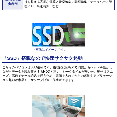
行を超える高度な演算／音楽編集／動画編集／データベース管
参考例
理／AI・高速演算 など
※画像はイメージです。
「SSD」搭載なので快速サクサク起動
こちらのパソコンはSSD搭載です。物理的に回転する円盤からヘッドを動かし
ながらデータを読み書きするHDDと違い、シークタイムが無い分、動作はスム
ーズ。高速でデータ読込を行うため、電源を入れてからの起動やアプリケーシ
ョン起動が素早く、サクサク快適に作業ができます。