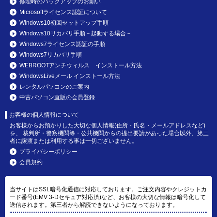
修理時のバックアップのお願い
Microsoftライセンス認証について
Windows10初回セットアップ手順
Windows10リカバリ手順－起動する場合－
Windows7ライセンス認証の手順
Windows7リカバリ手順
WEBROOTアンチウィルス インストール方法
WindowsLiveメール インストール方法
レンタルパソコンのご案内
中古パソコン直販の会員登録
お客様の個人情報について
お客様からお預かりした大切な個人情報(住所・氏名・メールアドレスなど)
を、 裁判所・警察機関等・公共機関からの提出要請があった場合以外、第三
者に譲渡または利用する事は一切ございません。
プライバシーポリシー
会員規約
当サイトはSSL暗号化通信に対応しております。ご注文内容やクレジットカ
ード番号(EMV 3-Dセキュア対応済)など、お客様の大切な情報は暗号化して
送信されます。第三者から解読できないようになっております。