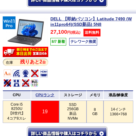
DELL 【即納パソコン】Latitude 7490 (W
in11pro64)(SSD新品) 5N8
1366×768
1.4kg
27,100
円(税込)
送料無料
8/7 新着
テレワーク推奨
残りあと2
台
在庫
CPU
CPUランク
ストレージ
メモリ
液晶/解像度
Core i5
SSD
8250U
256GB
14インチ
8
19
【8世代】
新品
GB
1366×768
4コア8スレ
NVMe