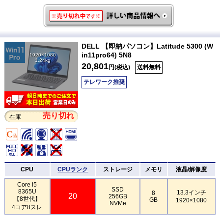
DELL 【即納パソコン】Latitude 5300 (W
in11pro64) 5N8
1920×1080
1.24kg
20,801
円(税込)
送料無料
テレワーク推奨
売り切れ
在庫
CPU
CPUランク
ストレージ
メモリ
液晶/解像度
Core i5
SSD
8365U
13.3インチ
8
20
256GB
【8世代】
GB
1920×1080
NVMe
4コア8スレ