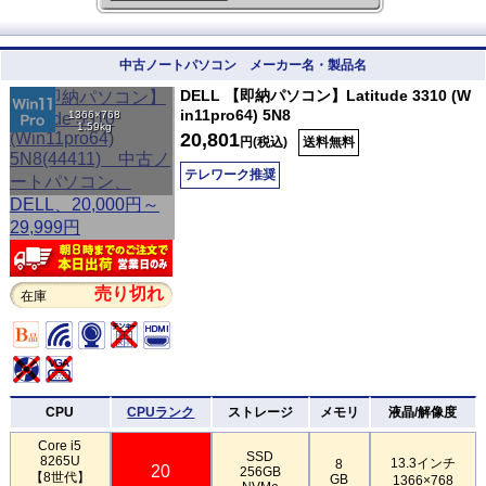
中古ノートパソコン メーカー名・製品名
DELL 【即納パソコン】Latitude 3310 (W
in11pro64) 5N8
1366×768
1.59kg
20,801
円(税込)
送料無料
テレワーク推奨
売り切れ
在庫
CPU
CPUランク
ストレージ
メモリ
液晶/解像度
Core i5
SSD
8265U
13.3インチ
8
20
256GB
【8世代】
GB
1366×768