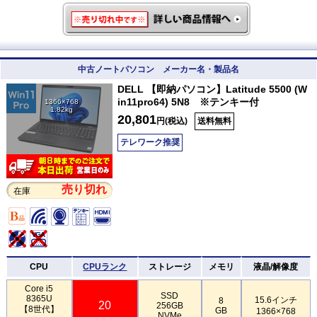
中古ノートパソコン メーカー名・製品名
DELL 【即納パソコン】Latitude 5500 (W
in11pro64) 5N8 ※テンキー付
1366×768
1.82kg
20,801
円(税込)
送料無料
テレワーク推奨
売り切れ
在庫
CPU
CPUランク
ストレージ
メモリ
液晶/解像度
Core i5
SSD
8365U
15.6インチ
8
20
256GB
【8世代】
GB
1366×768
NVMe