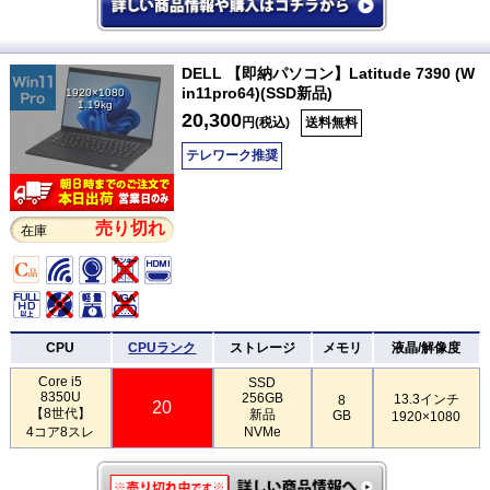
DELL 【即納パソコン】Latitude 7390 (W
in11pro64)(SSD新品)
1920×1080
1.19kg
20,300
円(税込)
送料無料
テレワーク推奨
売り切れ
在庫
CPU
CPUランク
ストレージ
メモリ
液晶/解像度
Core i5
SSD
8350U
256GB
13.3インチ
8
20
【8世代】
新品
GB
1920×1080
4コア8スレ
NVMe