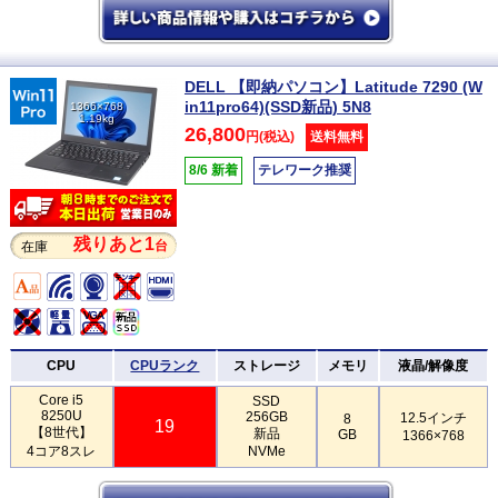
DELL 【即納パソコン】Latitude 7290 (W
in11pro64)(SSD新品) 5N8
1366×768
1.19kg
26,800
円(税込)
送料無料
8/6 新着
テレワーク推奨
残りあと1
台
在庫
CPU
CPUランク
ストレージ
メモリ
液晶/解像度
Core i5
SSD
8250U
256GB
12.5インチ
8
19
【8世代】
新品
GB
1366×768
4コア8スレ
NVMe