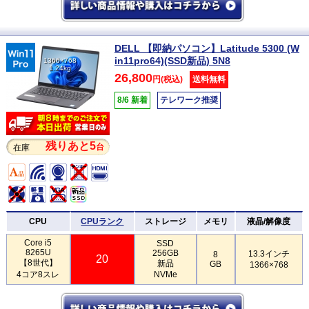
DELL 【即納パソコン】Latitude 5300 (W
in11pro64)(SSD新品) 5N8
1366×768
1.24kg
26,800
円(税込)
送料無料
8/6 新着
テレワーク推奨
残りあと5
台
在庫
CPU
CPUランク
ストレージ
メモリ
液晶/解像度
Core i5
SSD
8265U
256GB
13.3インチ
8
20
【8世代】
新品
GB
1366×768
4コア8スレ
NVMe