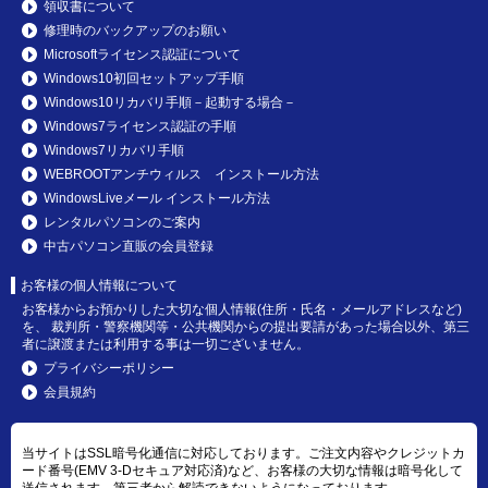
領収書について
修理時のバックアップのお願い
Microsoftライセンス認証について
Windows10初回セットアップ手順
Windows10リカバリ手順－起動する場合－
Windows7ライセンス認証の手順
Windows7リカバリ手順
WEBROOTアンチウィルス インストール方法
WindowsLiveメール インストール方法
レンタルパソコンのご案内
中古パソコン直販の会員登録
お客様の個人情報について
お客様からお預かりした大切な個人情報(住所・氏名・メールアドレスなど)
を、 裁判所・警察機関等・公共機関からの提出要請があった場合以外、第三
者に譲渡または利用する事は一切ございません。
プライバシーポリシー
会員規約
当サイトはSSL暗号化通信に対応しております。ご注文内容やクレジットカ
ード番号(EMV 3-Dセキュア対応済)など、お客様の大切な情報は暗号化して
送信されます。第三者から解読できないようになっております。