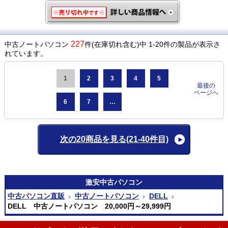
227
中古ノートパソコン
件(在庫切れ含む)中 1-20件の製品が表示さ
れています。
1
2
3
4
5
最後の
ページへ
6
7
…
次の20商品を見る
(21-40件目)
激安
中古パソコン
中古パソコン直販
中古ノートパソコン
DELL
DELL 中古ノートパソコン 20,000円～29,999円