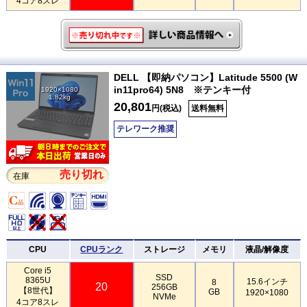
4コア8スレ
DELL 【即納パソコン】Latitude 5500 (W
in11pro64) 5N8 ※テンキー付
1920×1080
1.82kg
20,801
円(税込)
送料無料
テレワーク推奨
売り切れ
在庫
CPU
CPUランク
ストレージ
メモリ
液晶/解像度
Core i5
SSD
8365U
15.6インチ
8
20
256GB
【8世代】
GB
1920×1080
NVMe
4コア8スレ