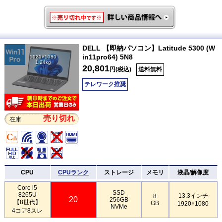
DELL 【即納パソコン】Latitude 5300 (W
in11pro64) 5N8
1920×1080
1.24kg
20,801
円(税込)
送料無料
テレワーク推奨
売り切れ
在庫
CPU
CPUランク
ストレージ
メモリ
液晶/解像度
Core i5
SSD
8265U
13.3インチ
8
20
256GB
【8世代】
GB
1920×1080
NVMe
4コア8スレ