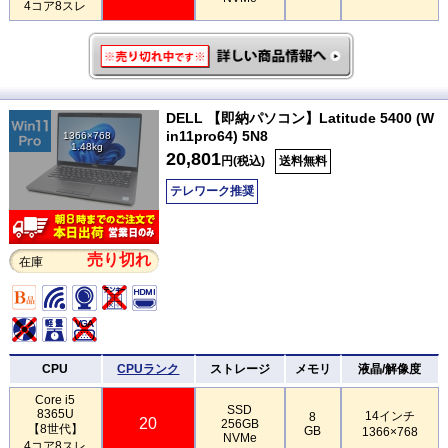
4コア8スレ
DELL 【即納パソコン】Latitude 5400 (W
in11pro64) 5N8
1366×768
1.48kg
20,801
円(税込)
送料無料
テレワーク推奨
売り切れ
在庫
CPU
CPUランク
ストレージ
メモリ
液晶/解像度
Core i5
SSD
8365U
14インチ
8
20
256GB
【8世代】
GB
1366×768
NVMe
4コア8スレ