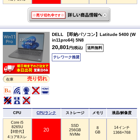
DELL 【即納パソコン】Latitude 5400 (W
in11pro64) 5N8
1366×768
1.48kg
20,801
円(税込)
送料無料
テレワーク推奨
売り切れ
在庫
CPU
CPUランク
ストレージ
メモリ
液晶/解像度
Core i5
SSD
8265U
14インチ
8
20
256GB
【8世代】
GB
1366×768
NVMe
4コア8スレ