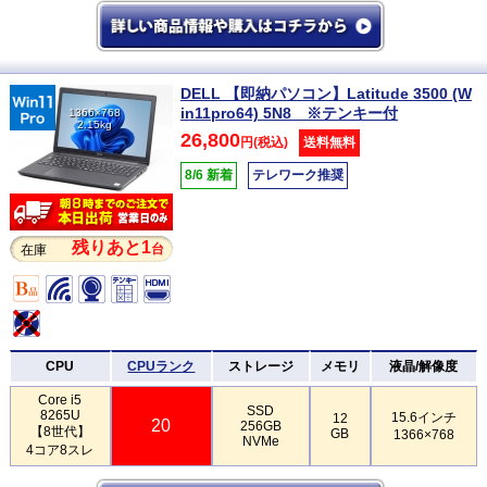
DELL 【即納パソコン】Latitude 3500 (W
in11pro64) 5N8 ※テンキー付
1366×768
2.15kg
26,800
円(税込)
送料無料
8/6 新着
テレワーク推奨
残りあと1
台
在庫
CPU
CPUランク
ストレージ
メモリ
液晶/解像度
Core i5
SSD
8265U
15.6インチ
12
20
256GB
【8世代】
GB
1366×768
NVMe
4コア8スレ