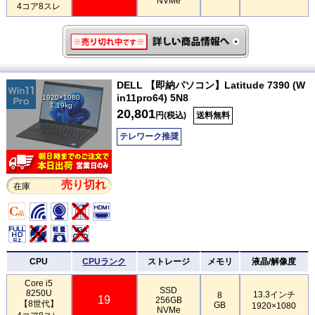
NVMe
4コア8スレ
DELL 【即納パソコン】Latitude 7390 (W
in11pro64) 5N8
1920×1080
1.19kg
20,801
円(税込)
送料無料
テレワーク推奨
売り切れ
在庫
CPU
CPUランク
ストレージ
メモリ
液晶/解像度
Core i5
SSD
8250U
13.3インチ
8
19
256GB
【8世代】
GB
1920×1080
NVMe