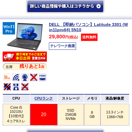
DELL 【即納パソコン】Latitude 3301 (W
in11pro64) 5N10
1366×768
1.18kg
29,800
円(税込)
送料無料
テレワーク推奨
残りあと1
台
在庫
CPU
CPUランク
ストレージ
メモリ
液晶/解像度
Core i5
SSD
10210U
13.3インチ
8
20
256GB
【10世代】
GB
1366×768
NVMe
4コア8スレ