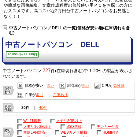
や簡単な画像編集、文章作成程度の普段使い用ＰＣをお探しの方に
おススメです。高コスパな2万円台中古ノートパソコンをお見逃し
なく！！
中古ノートパソコン／DELLの一覧(価格が安い順/在庫切れを含
む)
中古ノートパソコン DELL
20,000円～29,999円
227
中古ノートパソコン
件(在庫切れ含む)中 1-20件の製品が表示さ
れています。
価格が
安い
｜
高い
割引率が
高い
CPUが
高性能
在庫が
多い
在庫あり
20件
｜
40件
Win11搭載
メモリ8GB以上
メモリ16GB以上
SSD搭載
テンキー付き
無線LAN対応
WEBカメラ搭載
HDMI付き