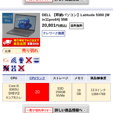
DELL 【即納パソコン】Latitude 5300 (W
in11pro64) 5N8
1366×768
1.24kg
20,801
円(税込)
送料無料
テレワーク推奨
売り切れ
在庫
CPU
CPUランク
ストレージ
メモリ
液晶/解像度
Core i5
SSD
8365U
13.3インチ
16
20
256GB
【8世代】
GB
1366×768
NVMe
4コア8スレ