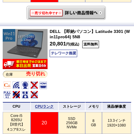
DELL 【即納パソコン】Latitude 3301 (W
in11pro64) 5N8
1920×1080
1.18kg
20,801
円(税込)
送料無料
テレワーク推奨
売り切れ
在庫
CPU
CPUランク
ストレージ
メモリ
液晶/解像度
Core i5
SSD
8265U
13.3インチ
8
20
256GB
【8世代】
GB
1920×1080
NVMe
4コア8スレ