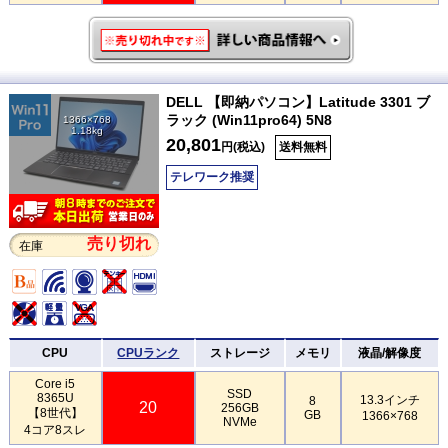
DELL 【即納パソコン】Latitude 3301 ブ
ラック (Win11pro64) 5N8
1366×768
1.18kg
20,801
円(税込)
送料無料
テレワーク推奨
売り切れ
在庫
CPU
CPUランク
ストレージ
メモリ
液晶/解像度
Core i5
SSD
8365U
13.3インチ
8
20
256GB
【8世代】
GB
1366×768
NVMe
4コア8スレ