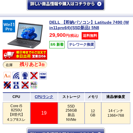
DELL 【即納パソコン】Latitude 7490 (W
in11pro64)(SSD新品) 5N8
1366×768
1.4kg
29,900
円(税込)
送料無料
8/6 新着
テレワーク推奨
残りあと3
台
在庫
CPU
CPUランク
ストレージ
メモリ
液晶/解像度
Core i5
SSD
8250U
256GB
14インチ
12
19
【8世代】
新品
GB
1366×768
4コア8スレ
NVMe