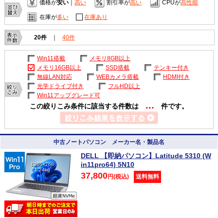
価格が
安い
｜
高い
割引率が
高い
CPUが
高性能
在庫が
多い
在庫あり
20件
｜
40件
Win11搭載
メモリ8GB以上
メモリ16GB以上
SSD搭載
テンキー付き
無線LAN対応
WEBカメラ搭載
HDMI付き
光学ドライブ付き
フルHD以上
Win11アップグレード可
...
この絞りこみ条件に該当する件数は
件です。
中古ノートパソコン メーカー名・製品名
DELL 【即納パソコン】Latitude 5310 (W
in11pro64) 5N10
1366×768
1.24kg
37,800
円(税込)
送料無料