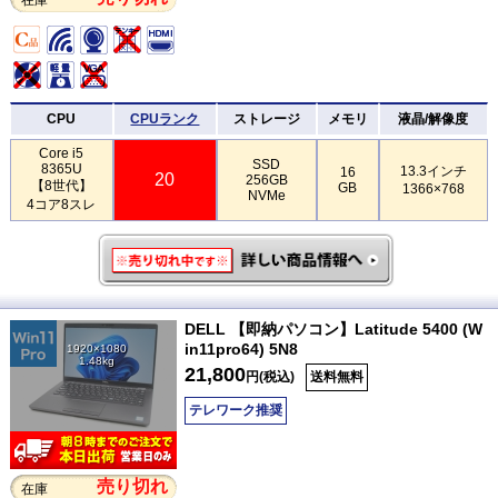
CPU
CPUランク
ストレージ
メモリ
液晶/解像度
Core i5
SSD
8365U
13.3インチ
16
20
256GB
【8世代】
GB
1366×768
NVMe
4コア8スレ
DELL 【即納パソコン】Latitude 5400 (W
in11pro64) 5N8
1920×1080
1.48kg
21,800
円(税込)
送料無料
テレワーク推奨
売り切れ
在庫