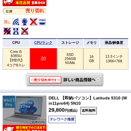
売り切れ
在庫
CPU
CPUランク
ストレージ
メモリ
液晶/解像度
Core i5
SSD
8365U
13.3インチ
16
20
256GB
【8世代】
GB
1366×768
NVMe
4コア8スレ
DELL 【即納パソコン】Latitude 5310 (W
in11pro64) 5N10
1366×768
1.24kg
29,800
円(税込)
送料無料
テレワーク推奨