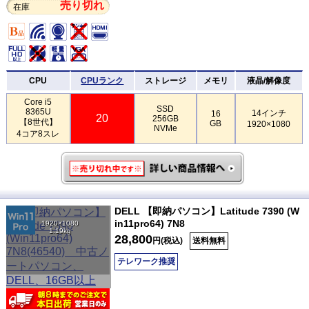
売り切れ
在庫
CPU
CPUランク
ストレージ
メモリ
液晶/解像度
Core i5
SSD
8365U
14インチ
16
20
256GB
【8世代】
GB
1920×1080
NVMe
4コア8スレ
DELL 【即納パソコン】Latitude 7390 (W
in11pro64) 7N8
1920×1080
1.19kg
28,800
円(税込)
送料無料
テレワーク推奨