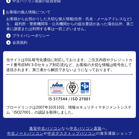
中古パソコン直販の会員登録
お客様の個人情報について
お客様からお預かりした大切な個人情報(住所・氏名・メールアドレスなど)
を、 裁判所・警察機関等・公共機関からの提出要請があった場合以外、第三
者に譲渡または利用する事は一切ございません。
プライバシーポリシー
会員規約
当サイトはSSL暗号化通信に対応しております。ご注文内容やクレジットカ
ード番号(EMV 3-Dセキュア対応済)など、お客様の大切な情報は暗号化して
送信されます。第三者から解読できないようになっております。
ブロードリンクは2007年10月10日、情報セキュリティマネジメントシステ
ム「ISO27001」の認証を取得しました。
激安中古パソコン
なら
中古パソコン直販
へ。
中古ノートパソコン
や
中古デスクトップパソコン
の激安通販ショップ