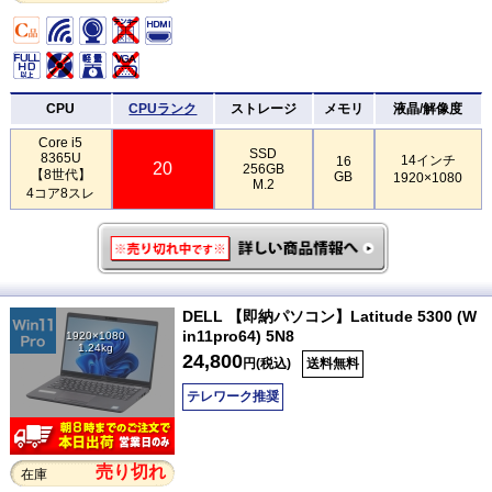
CPU
CPUランク
ストレージ
メモリ
液晶/解像度
Core i5
SSD
8365U
14インチ
16
20
256GB
【8世代】
GB
1920×1080
M.2
4コア8スレ
DELL 【即納パソコン】Latitude 5300 (W
in11pro64) 5N8
1920×1080
1.24kg
24,800
円(税込)
送料無料
テレワーク推奨
売り切れ
在庫