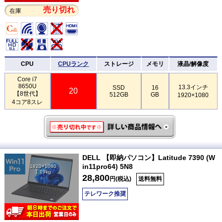
売り切れ
在庫
CPU
CPUランク
ストレージ
メモリ
液晶/解像度
Core i7
8650U
13.3インチ
SSD
16
20
【8世代】
512GB
GB
1920×1080
4コア8スレ
DELL 【即納パソコン】Latitude 7390 (W
in11pro64) 5N8
1920×1080
1.19kg
28,800
円(税込)
送料無料
テレワーク推奨