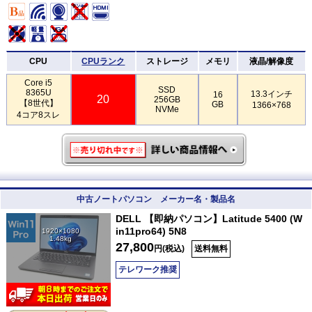
CPU
CPUランク
ストレージ
メモリ
液晶/解像度
Core i5
SSD
8365U
13.3インチ
16
20
256GB
【8世代】
GB
1366×768
NVMe
4コア8スレ
中古ノートパソコン メーカー名・製品名
DELL 【即納パソコン】Latitude 5400 (W
in11pro64) 5N8
1920×1080
1.48kg
27,800
円(税込)
送料無料
テレワーク推奨