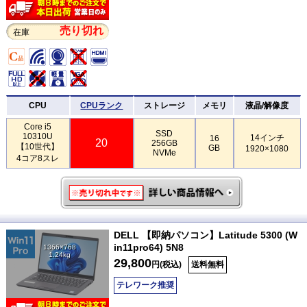
売り切れ
在庫
CPU
CPUランク
ストレージ
メモリ
液晶/解像度
Core i5
SSD
10310U
14インチ
16
20
256GB
【10世代】
GB
1920×1080
NVMe
4コア8スレ
DELL 【即納パソコン】Latitude 5300 (W
in11pro64) 5N8
1366×768
1.24kg
29,800
円(税込)
送料無料
テレワーク推奨