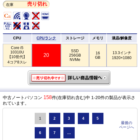
売り切れ
在庫
CPU
CPUランク
ストレージ
メモリ
液晶/解像度
Core i5
SSD
10310U
13.3インチ
16
20
256GB
【10世代】
GB
1920×1080
NVMe
4コア8スレ
158
中古ノートパソコン
件(在庫切れ含む)中 1-20件の製品が表示さ
れています。
1
2
3
4
5
最後の
ページへ
6
7
…