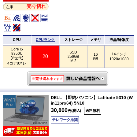
売り切れ
在庫
CPU
CPUランク
ストレージ
メモリ
液晶/解像度
Core i5
SSD
8350U
14インチ
16
20
256GB
【8世代】
GB
1920×1080
M.2
4コア8スレ
DELL 【即納パソコン】Latitude 5310 (W
in11pro64) 5N10
1920×1080
1.24kg
30,800
円(税込)
送料無料
テレワーク推奨