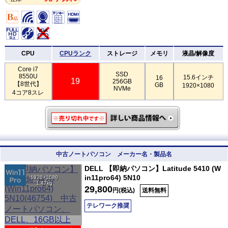
CPU
CPUランク
ストレージ
メモリ
液晶/解像度
Core i7
SSD
8550U
15.6インチ
16
19
256GB
【8世代】
GB
1920×1080
NVMe
4コア8スレ
中古ノートパソコン メーカー名・製品名
DELL 【即納パソコン】Latitude 5410 (W
in11pro64) 5N10
1920×1080
1.47kg
29,800
円(税込)
送料無料
テレワーク推奨