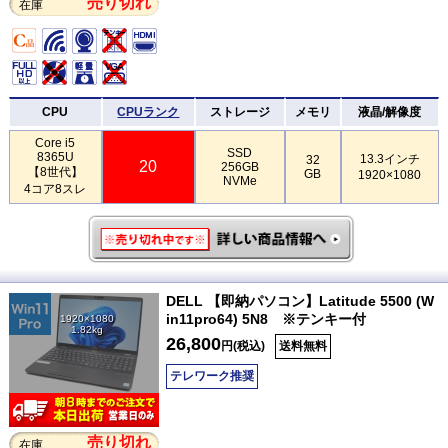
売り切れ
在庫
CPU
CPUランク
ストレージ
メモリ
液晶/解像度
Core i5
SSD
8365U
13.3インチ
32
20
256GB
【8世代】
GB
1920×1080
NVMe
4コア8スレ
DELL 【即納パソコン】Latitude 5500 (W
in11pro64) 5N8 ※テンキー付
1920×1080
1.82kg
26,800
円(税込)
送料無料
テレワーク推奨
売り切れ
在庫