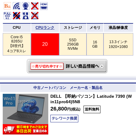
CPU
CPUランク
ストレージ
メモリ
液晶/解像度
Core i5
SSD
8265U
13.3インチ
16
20
256GB
【8世代】
GB
1920×1080
NVMe
4コア8スレ
中古ノートパソコン メーカー名・製品名
DELL 【即納パソコン】Latitude 7390 (W
in11pro64)5N8
1920×1080
1.19kg
26,800
円(税込)
送料無料
テレワーク推奨