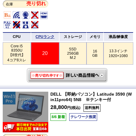
売り切れ
在庫
CPU
CPUランク
ストレージ
メモリ
液晶/解像度
Core i5
SSD
8350U
13.3インチ
16
20
256GB
【8世代】
GB
1920×1080
M.2
4コア8スレ
DELL 【即納パソコン】Latitude 3590 (W
in11pro64) 5N8 ※テンキー付
1920×1080
2.02kg
28,800
円(税込)
送料無料
8/6 新着
テレワーク推奨