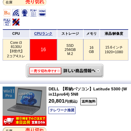
売り切れ
在庫
CPU
CPUランク
ストレージ
メモリ
液晶/解像度
Core i3
SSD
8130U
15.6インチ
16
16
256GB
【8世代】
GB
1920×1080
M.2
2コア4スレ
DELL 【即納パソコン】Latitude 5300 (W
in11pro64) 5N8
1366×768
1.24kg
20,801
円(税込)
送料無料
テレワーク推奨
売り切れ
在庫