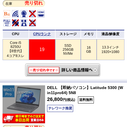
売り切れ
在庫
CPU
CPUランク
ストレージ
メモリ
液晶/解像度
Core i5
SSD
8250U
13.3インチ
16
19
256GB
【8世代】
GB
1920×1080
NVMe
4コア8スレ
DELL 【即納パソコン】Latitude 5300 (W
in11pro64) 5N8
1920×1080
1.24kg
26,800
円(税込)
送料無料
テレワーク推奨