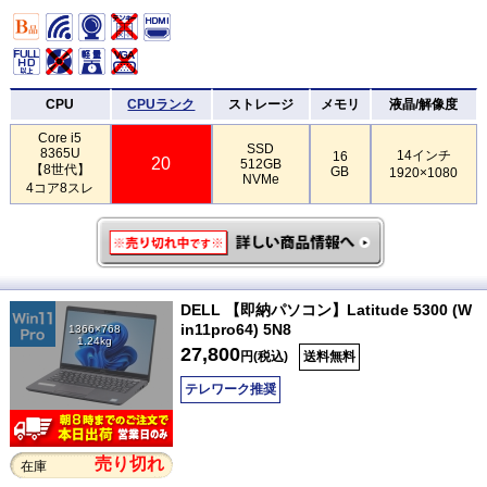
CPU
CPUランク
ストレージ
メモリ
液晶/解像度
Core i5
SSD
8365U
14インチ
16
20
512GB
【8世代】
GB
1920×1080
NVMe
4コア8スレ
DELL 【即納パソコン】Latitude 5300 (W
in11pro64) 5N8
1366×768
1.24kg
27,800
円(税込)
送料無料
テレワーク推奨
売り切れ
在庫