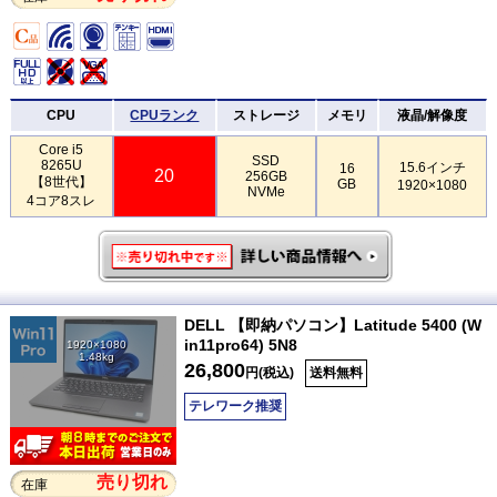
CPU
CPUランク
ストレージ
メモリ
液晶/解像度
Core i5
SSD
8265U
15.6インチ
16
20
256GB
【8世代】
GB
1920×1080
NVMe
4コア8スレ
DELL 【即納パソコン】Latitude 5400 (W
in11pro64) 5N8
1920×1080
1.48kg
26,800
円(税込)
送料無料
テレワーク推奨
売り切れ
在庫