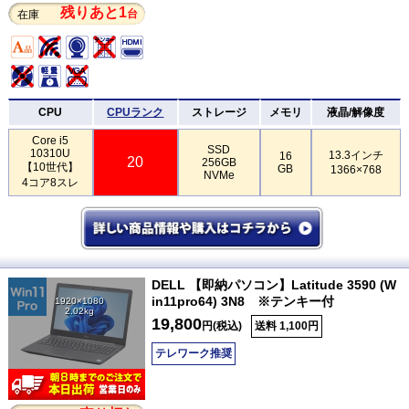
残りあと1
台
在庫
CPU
CPUランク
ストレージ
メモリ
液晶/解像度
Core i5
SSD
10310U
13.3インチ
16
20
256GB
【10世代】
GB
1366×768
NVMe
4コア8スレ
DELL 【即納パソコン】Latitude 3590 (W
in11pro64) 3N8 ※テンキー付
1920×1080
2.02kg
19,800
円(税込)
送料 1,100円
テレワーク推奨