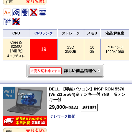
売り切れ
在庫
CPU
CPUランク
ストレージ
メモリ
液晶/解像度
Core i5
8250U
15.6インチ
SSD
16
19
【8世代】
256GB
GB
1920×1080
4コア8スレ
DELL 【即納パソコン】INSPIRON 5570
(Win11pro64)※テンキー付 7N8 ※テン
1920×1080
2.28kg
キー付
29,800
円(税込)
送料無料
テレワーク推奨
売り切れ
在庫