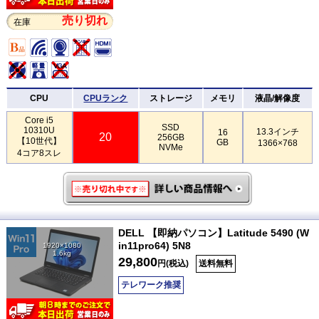
売り切れ
在庫
CPU
CPUランク
ストレージ
メモリ
液晶/解像度
Core i5
SSD
10310U
13.3インチ
16
20
256GB
【10世代】
GB
1366×768
NVMe
4コア8スレ
DELL 【即納パソコン】Latitude 5490 (W
in11pro64) 5N8
1920×1080
1.6kg
29,800
円(税込)
送料無料
テレワーク推奨