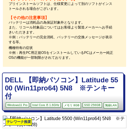
プリインストールソフトは、仕様変更によって別のソフトがインス
トールされる場合がございます。
【その他の注意事項】
バッテリーは消耗品の為保証対象外となります。
また、リコール対象品についてはお客様より製造メーカーへお手続
きいただきます。
※例：バッテリーの完全消耗、バッテリーの交換メッセージが表示
する等。
機種特有の症状
※例：再生PC用正規OSをインストールしているPCはメーカー純正
OSの機能が一部制限がされております。
DELL 【即納パソコン】Latitude 55
00 (Win11pro64) 5N8 ※テンキー
付
Windows11 Pro
Intel Core i5 1.6GHz
SSD 256GB
メモリ 8GB
無線LAN
テレワーク推奨