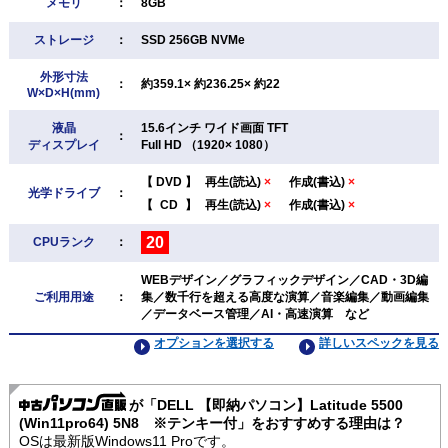
メモリ
：
8GB
ストレージ
：
SSD 256GB NVMe
外形寸法
：
約359.1× 約236.25× 約22
W×D×H(mm)
液晶
15.6インチ ワイド画面 TFT
：
ディスプレイ
Full HD （1920× 1080）
【
DVD
】
再生(読込)
×
作成(書込)
×
光学ドライブ
：
【
CD
】
再生(読込)
×
作成(書込)
×
20
CPUランク
：
WEBデザイン／グラフィックデザイン／CAD・3D編
ご利用用途
：
集／数千行を超える高度な演算／音楽編集／動画編集
／データベース管理／AI・高速演算 など
オプションを選択する
詳しいスペックを見る
が「DELL 【即納パソコン】Latitude 5500
(Win11pro64) 5N8 ※テンキー付」をおすすめする理由は？
OSは最新版Windows11 Proです。