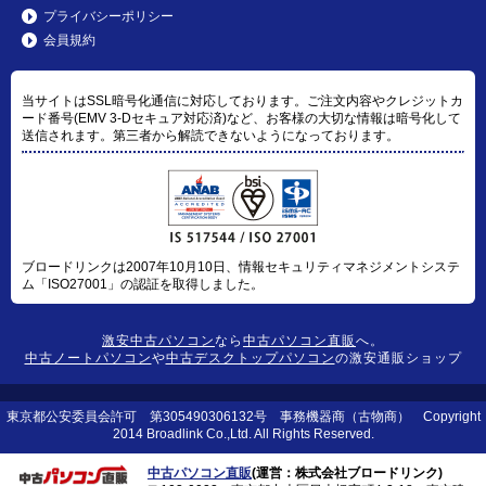
プライバシーポリシー
会員規約
当サイトはSSL暗号化通信に対応しております。ご注文内容やクレジットカ
ード番号(EMV 3-Dセキュア対応済)など、お客様の大切な情報は暗号化して
送信されます。第三者から解読できないようになっております。
ブロードリンクは2007年10月10日、情報セキュリティマネジメントシステ
ム「ISO27001」の認証を取得しました。
激安中古パソコン
なら
中古パソコン直販
へ。
中古ノートパソコン
や
中古デスクトップパソコン
の激安通販ショップ
東京都公安委員会許可 第305490306132号 事務機器商（古物商） Copyright
2014 Broadlink Co.,Ltd. All Rights Reserved.
中古パソコン直販
(運営：株式会社ブロードリンク)