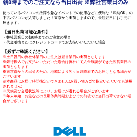
朝8時までのご注文なら当日出荷 ※弊社営業日のみ
使っているパソコンの故障や急なイベントでの使用などに便利な「即納OK」の
中古パソコンが入荷しました！東京から出荷しますので、最短翌日にお手元に
届きます。
【当日出荷可能な条件】
・弊社営業日の朝8時までのご注文の場合
・代金引換またはクレジットカードでお支払いいただいた場合
【必ずご確認ください】
※土日祝日の弊社休業日のご注文は翌営業日の出荷となります
※銀行振込でお支払いいただいた場合は弊社にて入金確認ができた翌営業日の
出荷となります
※東京都からの出荷のため、地域により翌々日以降着でのお届けとなる場合が
ございます
※本商品はお届け時間指定ができません(お買い物カゴで指定いただいても適用
されません)
※天候及び交通状況等により、お届けが遅れる場合がございます
※年末年始・お盆などの長期休業時期およびその前後では当日出荷できない場
合がございます