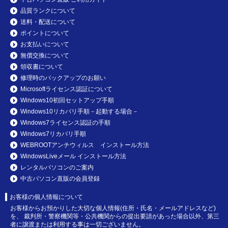
品質ランクについて
送料・配送について
ポイントについて
お支払いについて
無償交換について
領収書について
修理時のバックアップのお願い
Microsoftライセンス認証について
Windows10初回セットアップ手順
Windows10リカバリ手順－起動する場合－
Windows7ライセンス認証の手順
Windows7リカバリ手順
WEBROOTアンチウィルス インストール方法
WindowsLiveメール インストール方法
レンタルパソコンのご案内
中古パソコン直販の会員登録
お客様の個人情報について
お客様からお預かりした大切な個人情報(住所・氏名・メールアドレスなど)
を、 裁判所・警察機関等・公共機関からの提出要請があった場合以外、第三
者に譲渡または利用する事は一切ございません。