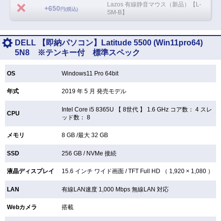
Lazos 有線静音マウス（新品）【L-
+650
円(税込)
SM-B】
DELL 【即納パソコン】Latitude 5500 (Win11pro64)
5N8 ※テンキー付 標準スペック
OS
Windows11 Pro 64bit
年式
2019 年 5 月 発売モデル
Intel Core i5 8365U 【
8世代 】 1.6 GHz コア数： 4 スレ
CPU
ッド数： 8
メモリ
8 GB /最大 32 GB
SSD
256 GB /
NVMe 接続
液晶ディスプレイ
15.6 インチ
ワイド画面 /
TFT
Full HD （ 1,920 × 1,080 ）
LAN
有線LAN速度 1,000 Mbps 無線LAN
対応
Webカメラ
搭載