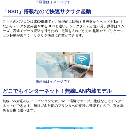
※画像はイメージです。
「SSD」搭載なので快速サクサク起動
こちらのパソコンはSSD搭載です。物理的に回転する円盤からヘッドを動かし
ながらデータを読み書きするHDDと違い、シークタイムが無い分、動作はスム
ーズ。高速でデータ読込を行うため、電源を入れてからの起動やアプリケーシ
ョン起動が素早く、サクサク快適に作業ができます。
※画像はイメージです
どこでもインターネット！無線LAN内蔵モデル
無線LAN対応のノートパソコンです。Wi-Fi環境でケーブル接続なしでインター
ネットができます。無線LAN対応のプリンタへの接続も可能ですので、置き場
所も自由に選べます。