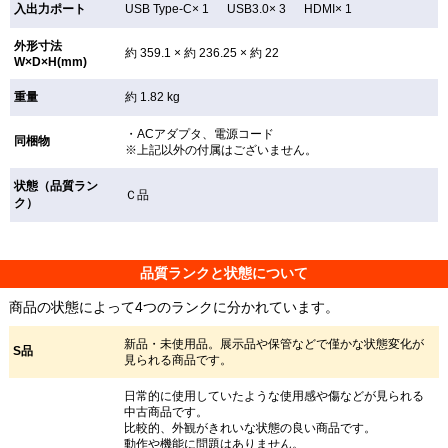
入出力ポート
USB Type-C× 1 USB3.0× 3 HDMI× 1
外形寸法
約 359.1 × 約 236.25 × 約 22
W×D×H(mm)
重量
約 1.82 kg
・ACアダプタ、電源コード
同梱物
※上記以外の付属はございません。
状態（品質ラン
Ｃ品
ク）
品質ランクと状態について
商品の状態によって4つのランクに分かれています。
新品・未使用品。展示品や保管などで僅かな状態変化が
S品
見られる商品です。
日常的に使用していたような使用感や傷などが見られる
中古商品です。
比較的、外観がきれいな状態の良い商品です。
動作や機能に問題はありません。