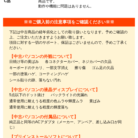
C品
商品です。
動作や機能に問題はありません。
※※ご購入前の注意事項をご確認ください※※
下記は中古商品の経年劣化としての取り扱いとなります。予めご確認の
上、ご注文いただきますようお願い致します。
項目に対する一切のサポート、保証はございませんので、予めご了承く
ださい。
【中古パソコンの外観について】
日焼け等の黄ばみ
各コネクターカバー、ネジカバーの欠品
キーボードのテカリ、一部文字消え
擦り傷
ゴム足の欠品
一部の塗装ハゲ、コーティングハゲ
シール貼りの跡、落ちない汚れ
【中古パソコンの液晶ディスプレイについて】
5点以下のドット抜け
バックライトの光漏れ
通常使用に耐えうる程度の色ムラや輝度ムラ
黄ばみ
通常使用に耐えうる程度の輝度落ち
【中古パソコンの付属品について】
純正品と同等のACアダプタ（メーカー、アンペア、差し込み口が同
じ）
【プリインストールソフトについて】