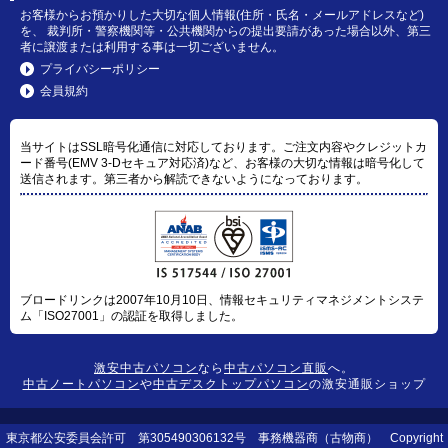
お客様からお預かりした大切な個人情報(住所・氏名・メールアドレスなど)
を、 裁判所・警察機関等・公共機関からの提出要請があった場合以外、第三
者に譲渡または利用する事は一切ございません。
プライバシーポリシー
会員規約
当サイトはSSL暗号化通信に対応しております。ご注文内容やクレジットカ
ード番号(EMV 3-Dセキュア対応済)など、お客様の大切な情報は暗号化して
送信されます。第三者から解読できないようになっております。
ブロードリンクは2007年10月10日、情報セキュリティマネジメントシステ
ム「ISO27001」の認証を取得しました。
激安中古パソコン
なら
中古パソコン直販
へ。
中古ノートパソコン
や
中古デスクトップパソコン
の激安通販ショップ
東京都公安委員会許可 第305490306132号 事務機器商（古物商） Copyright