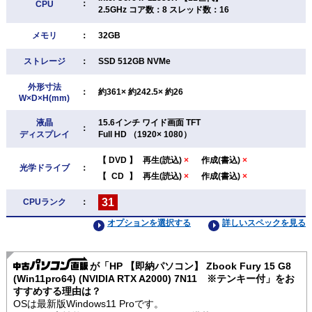
：
CPU
2.5GHz コア数：8 スレッド数：16
メモリ
：
32GB
ストレージ
：
SSD 512GB NVMe
外形寸法
：
約361× 約242.5× 約26
W×D×H(mm)
液晶
15.6インチ ワイド画面 TFT
：
ディスプレイ
Full HD （1920× 1080）
【
DVD
】
再生(読込)
×
作成(書込)
×
光学ドライブ
：
【
CD
】
再生(読込)
×
作成(書込)
×
31
CPUランク
：
オプションを選択する
詳しいスペックを見る
が「HP 【即納パソコン】 Zbook Fury 15 G8
(Win11pro64) (NVIDIA RTX A2000) 7N11 ※テンキー付」をお
すすめする理由は？
OSは最新版Windows11 Proです。