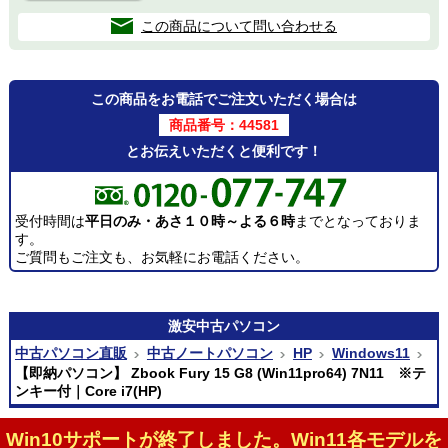
この商品について問い合わせる
この商品をお電話でご注文いただく場合は
商品番号：44581
とお伝えいただくと便利です！
受付時間は
平日のみ・あさ１０時～よる６時
までとなっておりま
す。
ご質問もご注文も、お気軽にお電話ください。
激安
中古パソコン
中古パソコン直販
中古ノートパソコン
HP
Windows11
【即納パソコン】 Zbook Fury 15 G8 (Win11pro64) 7N11 ※テ
ンキー付｜Core i7(HP)
Win10サポートが終了しました。Win11各モデルを