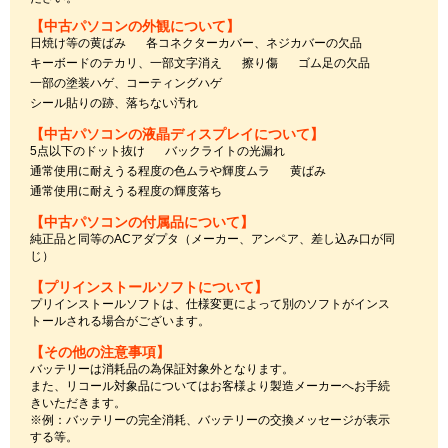
【中古パソコンの外観について】
日焼け等の黄ばみ
各コネクターカバー、ネジカバーの欠品
キーボードのテカリ、一部文字消え
擦り傷
ゴム足の欠品
一部の塗装ハゲ、コーティングハゲ
シール貼りの跡、落ちない汚れ
【中古パソコンの液晶ディスプレイについて】
5点以下のドット抜け
バックライトの光漏れ
通常使用に耐えうる程度の色ムラや輝度ムラ
黄ばみ
通常使用に耐えうる程度の輝度落ち
【中古パソコンの付属品について】
純正品と同等のACアダプタ（メーカー、アンペア、差し込み口が同
じ）
【プリインストールソフトについて】
プリインストールソフトは、仕様変更によって別のソフトがインス
トールされる場合がございます。
【その他の注意事項】
バッテリーは消耗品の為保証対象外となります。
また、リコール対象品についてはお客様より製造メーカーへお手続
きいただきます。
※例：バッテリーの完全消耗、バッテリーの交換メッセージが表示
する等。