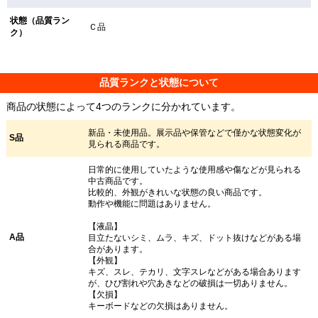
状態（品質ラン
Ｃ品
ク）
品質ランクと状態について
商品の状態によって4つのランクに分かれています。
新品・未使用品。展示品や保管などで僅かな状態変化が
S品
見られる商品です。
日常的に使用していたような使用感や傷などが見られる
中古商品です。
比較的、外観がきれいな状態の良い商品です。
動作や機能に問題はありません。
【液晶】
A品
目立たないシミ、ムラ、キズ、ドット抜けなどがある場
合があります。
【外観】
キズ、スレ、テカリ、文字スレなどがある場合あります
が、ひび割れや穴あきなどの破損は一切ありません。
【欠損】
キーボードなどの欠損はありません。