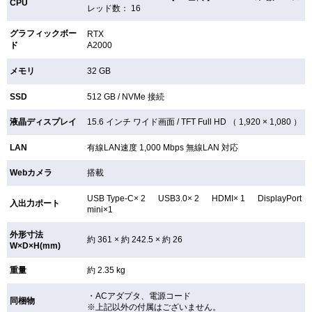
CPU
レッド数： 16
グラフィックボー
RTX
ド
A2000
メモリ
32 GB
SSD
512 GB /
NVMe 接続
液晶ディスプレイ
15.6 インチ
ワイド画面 /
TFT
Full HD （ 1,920 × 1,080 ）
LAN
有線LAN速度 1,000 Mbps 無線LAN
対応
Webカメラ
搭載
USB Type-C× 2 USB3.0× 2 HDMI× 1 DisplayPort
入出力ポート
mini×1
外形寸法
約 361 × 約 242.5 × 約 26
W×D×H(mm)
重量
約 2.35 kg
・ACアダプタ、電源コード
同梱物
※上記以外の付属はございません。