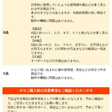
日常的に使用していたような使用感や傷などが多く見ら
れる中古商品です。
多少のキズなどがありますが、比較的状態の良い商品で
す。
動作や機能に問題はありません。
【液晶】
B品
A品に比べシミ、ムラ、キズ、ドット抜けなどが多く見ら
れます。
【外観】
A品に比べキズ、スレ、テカリ、文字スレ、文字消えなど
が目立ちますが、ひび割れや穴あきなどの破損は一切あ
りません。
【欠損】
キーボードなどの欠損はありません。
かなり使い込まれた傷や使用感・劣化などが目立つ中古
C品
商品です。
動作や機能に問題はありません。
※※ご購入前の注意事項をご確認ください※※
下記は中古商品の経年劣化としての取り扱いとなります。予めご確認の
上、ご注文いただきますようお願い致します。
項目に対する一切のサポート、保証はございませんので、予めご了承く
ださい。