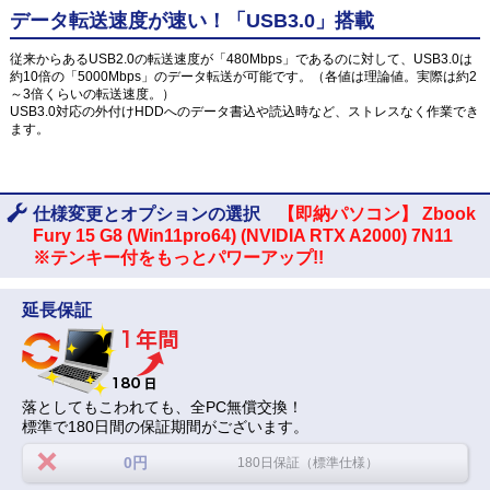
データ転送速度が速い！「USB3.0」搭載
従来からあるUSB2.0の転送速度が「480Mbps」であるのに対して、USB3.0は
約10倍の「5000Mbps」のデータ転送が可能です。（各値は理論値。実際は約2
～3倍くらいの転送速度。）
USB3.0対応の外付けHDDへのデータ書込や読込時など、ストレスなく作業でき
ます。
仕様変更とオプションの選択
【即納パソコン】 Zbook
Fury 15 G8 (Win11pro64) (NVIDIA RTX A2000) 7N11
※テンキー付をもっとパワーアップ!!
延長保証
落としてもこわれても、全PC無償交換！
標準で180日間の保証期間がございます。
0円
180日保証（標準仕様）