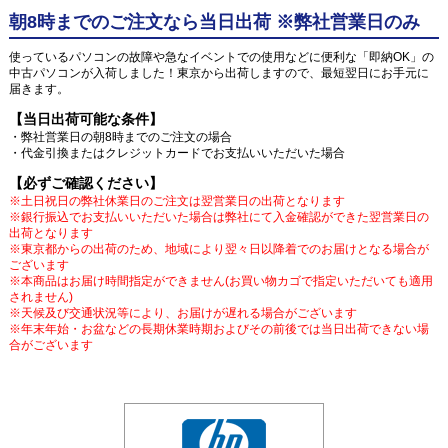
朝8時までのご注文なら当日出荷 ※弊社営業日のみ
使っているパソコンの故障や急なイベントでの使用などに便利な「即納OK」の
中古パソコンが入荷しました！東京から出荷しますので、最短翌日にお手元に
届きます。
【当日出荷可能な条件】
・弊社営業日の朝8時までのご注文の場合
・代金引換またはクレジットカードでお支払いいただいた場合
【必ずご確認ください】
※土日祝日の弊社休業日のご注文は翌営業日の出荷となります
※銀行振込でお支払いいただいた場合は弊社にて入金確認ができた翌営業日の
出荷となります
※東京都からの出荷のため、地域により翌々日以降着でのお届けとなる場合が
ございます
※本商品はお届け時間指定ができません(お買い物カゴで指定いただいても適用
されません)
※天候及び交通状況等により、お届けが遅れる場合がございます
※年末年始・お盆などの長期休業時期およびその前後では当日出荷できない場
合がございます