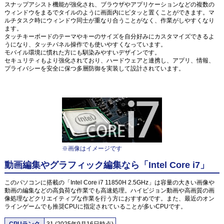
スナップアシスト機能が強化され、ブラウザやアプリケーションなどの複数の
ウィンドウをまるでタイルのように画面内にピタッと置くことができます。マ
ルチタスク時にウィンドウ同士が重なり合うことがなく、作業がしやすくなり
ます。
タッチキーボードのテーマやキーのサイズを自分好みにカスタマイズできるよ
うになり、タッチパネル操作でも使いやすくなっています。
モバイル環境に慣れた方にも馴染みやすいデザインです。
セキュリティもより強化されており、ハードウェアと連携し、アプリ、情報、
プライバシーを安全に保つ多層防御を実装して設計されています。
※画像はイメージです
動画編集やグラフィック編集なら「Intel Core i7」
このパソコンに搭載の「Intel Core i7 11850H 2.5GHz」は容量の大きい画像や
動画の編集などの高負荷な作業でも高速処理。ハイビジョン動画や高画質の画
像処理などクリエイティブな作業を行う方におすすめです。また、最近のオン
ラインゲームでも推奨CPUに指定されていることが多いCPUです。
CPUランク
31 (2025年9月16日時点)