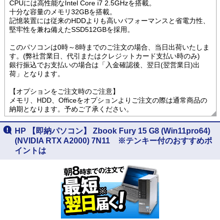
CPUには高性能なIntel Core i7 2.5GHzを搭載。
十分な容量のメモリ32GBを搭載。
記憶装置には従来のHDDよりも高いパフォーマンスと省電力性、
堅牢性を兼ね備えたSSD512GBを採用。
このパソコンは0時～8時までのご注文の場合、当日出荷いたしま
す。(弊社営業日、代引またはクレジットカード支払い時のみ)
銀行振込でお支払いの場合は「入金確認後、翌日(翌営業日)出
荷」となります。
【オプションをご注文時のご注意】
メモリ、HDD、Officeをオプションよりご注文の際は通常商品の
納期となります。予めご了承ください。
HP 【即納パソコン】 Zbook Fury 15 G8 (Win11pro64)
(NVIDIA RTX A2000) 7N11 ※テンキー付のおすすめポ
イントは