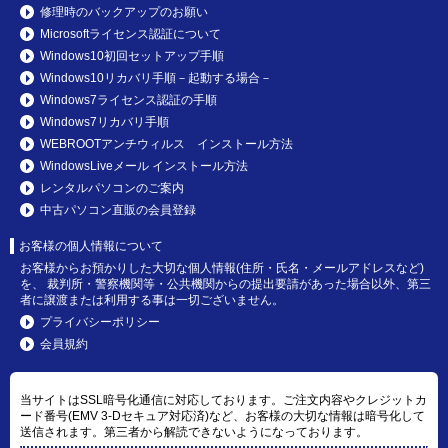
修理時のバックアップのお願い
Microsoftライセンス認証について
Windows10初回セットアップ手順
Windows10リカバリ手順－起動する場合－
Windows7ライセンス認証の手順
Windows7リカバリ手順
WEBROOTアンチウィルス インストール方法
WindowsLiveメール インストール方法
レンタルパソコンのご案内
中古パソコン直販の会員登録
お客様の個人情報について
お客様からお預かりした大切な個人情報(住所・氏名・メールアドレスなど)
を、 裁判所・警察機関等・公共機関からの提出要請があった場合以外、第三
者に譲渡または利用する事は一切ございません。
プライバシーポリシー
会員規約
当サイトはSSL暗号化通信に対応しております。ご注文内容やクレジットカ
ード番号(EMV 3-Dセキュア対応済)など、お客様の大切な情報は暗号化して
送信されます。第三者から解読できないようになっております。