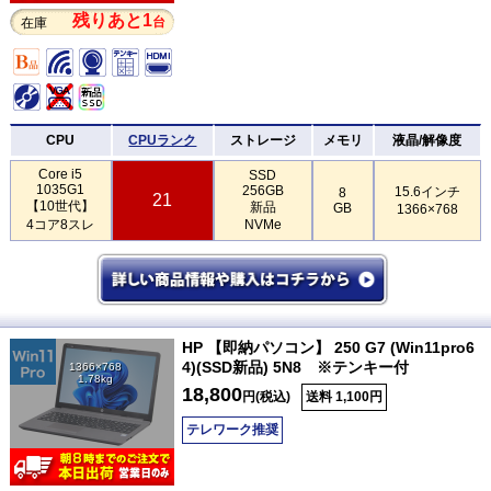
残りあと1
台
在庫
CPU
CPUランク
ストレージ
メモリ
液晶/解像度
Core i5
SSD
1035G1
256GB
15.6インチ
8
21
【10世代】
新品
GB
1366×768
4コア8スレ
NVMe
HP 【即納パソコン】 250 G7 (Win11pro6
4)(SSD新品) 5N8 ※テンキー付
1366×768
1.78kg
18,800
円(税込)
送料 1,100円
テレワーク推奨