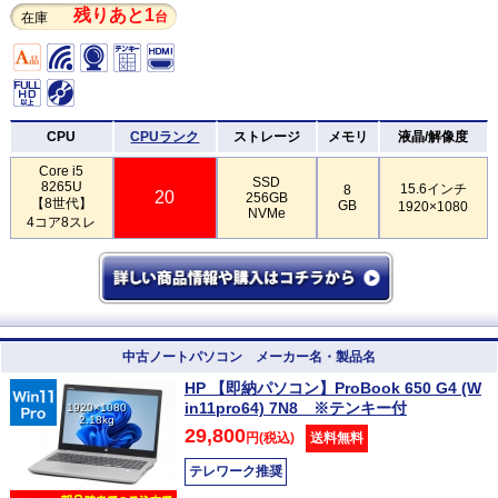
残りあと1
台
在庫
CPU
CPUランク
ストレージ
メモリ
液晶/解像度
Core i5
SSD
8265U
15.6インチ
8
20
256GB
【8世代】
GB
1920×1080
NVMe
4コア8スレ
中古ノートパソコン メーカー名・製品名
HP 【即納パソコン】ProBook 650 G4 (W
in11pro64) 7N8 ※テンキー付
1920×1080
2.18kg
29,800
円(税込)
送料無料
テレワーク推奨