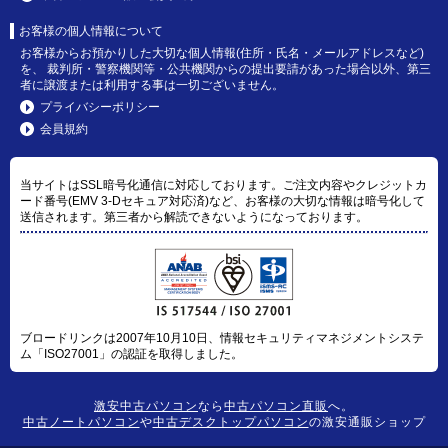
お客様の個人情報について
お客様からお預かりした大切な個人情報(住所・氏名・メールアドレスなど)
を、 裁判所・警察機関等・公共機関からの提出要請があった場合以外、第三
者に譲渡または利用する事は一切ございません。
プライバシーポリシー
会員規約
当サイトはSSL暗号化通信に対応しております。ご注文内容やクレジットカ
ード番号(EMV 3-Dセキュア対応済)など、お客様の大切な情報は暗号化して
送信されます。第三者から解読できないようになっております。
ブロードリンクは2007年10月10日、情報セキュリティマネジメントシステ
ム「ISO27001」の認証を取得しました。
激安中古パソコン
なら
中古パソコン直販
へ。
中古ノートパソコン
や
中古デスクトップパソコン
の激安通販ショップ