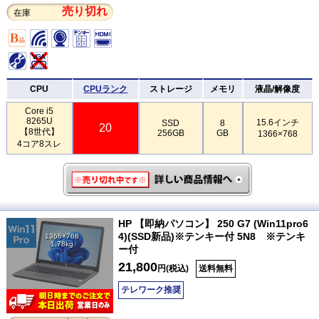
売り切れ
在庫
CPU
CPUランク
ストレージ
メモリ
液晶/解像度
Core i5
8265U
15.6インチ
SSD
8
20
【8世代】
256GB
GB
1366×768
4コア8スレ
HP 【即納パソコン】 250 G7 (Win11pro6
4)(SSD新品)※テンキー付 5N8 ※テンキ
1366×768
1.78kg
ー付
21,800
円(税込)
送料無料
テレワーク推奨