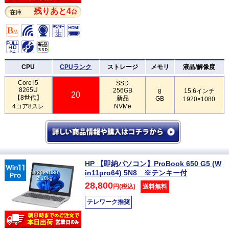
残りあと4
台
在庫
CPU
CPUランク
ストレージ
メモリ
液晶/解像度
Core i5
SSD
8265U
256GB
15.6インチ
8
20
【8世代】
新品
GB
1920×1080
4コア8スレ
NVMe
HP 【即納パソコン】ProBook 650 G5 (W
in11pro64) 5N8 ※テンキー付
1920×1080
2.18kg
28,800
円(税込)
送料無料
テレワーク推奨