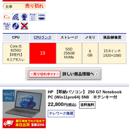
売り切れ
在庫
CPU
CPUランク
ストレージ
メモリ
液晶/解像度
Core i5
SSD
8250U
15.6インチ
8
19
256GB
【8世代】
GB
1920×1080
NVMe
4コア8スレ
HP 【即納パソコン】 250 G7 Notebook
PC (Win11pro64) 5N8 ※テンキー付
1366×768
1.78kg
22,800
円(税込)
送料無料
テレワーク推奨