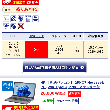
残りあと4
台
在庫
CPU
CPUランク
ストレージ
メモリ
液晶/解像度
Core i5
SSD
8265U
15.6インチ
8
20
128GB
【8世代】
GB
1920×1080
M.2
4コア8スレ
HP 【即納パソコン】 250 G7 Notebook
PC (Win11pro64) 5N8 ※テンキー付
1366×768
1.78kg
26,800
円(税込)
送料無料
8/6 新着
テレワーク推奨