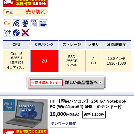
売り切れ
在庫
CPU
CPUランク
ストレージ
メモリ
液晶/解像度
Core i5
SSD
8265U
15.6インチ
8
20
256GB
【8世代】
GB
1920×1080
NVMe
4コア8スレ
HP 【即納パソコン】 250 G7 Notebook
PC (Win11pro64) 5N8 ※テンキー付
1366×768
1.78kg
19,800
円(税込)
送料 1,100円
テレワーク推奨