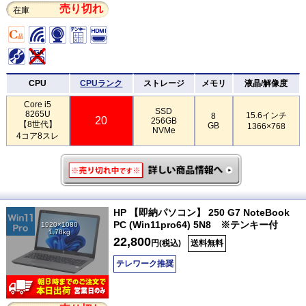
売り切れ
在庫
CPU
CPUランク
ストレージ
メモリ
液晶/解像度
Core i5
SSD
8265U
15.6インチ
8
20
256GB
【8世代】
GB
1366×768
NVMe
4コア8スレ
HP 【即納パソコン】 250 G7 NoteBook
PC (Win11pro64) 5N8 ※テンキー付
1920×1080
1.78kg
22,800
円(税込)
送料無料
テレワーク推奨