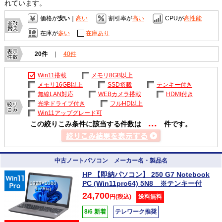
れています。
価格が
安い
｜
高い
割引率が
高い
CPUが
高性能
在庫が
多い
在庫あり
20件
｜
40件
Win11搭載
メモリ8GB以上
メモリ16GB以上
SSD搭載
テンキー付き
無線LAN対応
WEBカメラ搭載
HDMI付き
光学ドライブ付き
フルHD以上
Win11アップグレード可
...
この絞りこみ条件に該当する件数は
件です。
中古ノートパソコン メーカー名・製品名
HP 【即納パソコン】 250 G7 Notebook
PC (Win11pro64) 5N8 ※テンキー付
1920×1080
1.78kg
24,700
円(税込)
送料無料
8/6 新着
テレワーク推奨