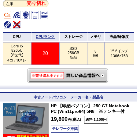
売り切れ
在庫
CPU
CPUランク
ストレージ
メモリ
液晶/解像度
Core i5
SSD
8265U
15.6インチ
8
20
256GB
【8世代】
GB
1366×768
新品
4コア8スレ
中古ノートパソコン メーカー名・製品名
HP 【即納パソコン】 250 G7 Notebook
PC (Win11pro64) 5N8 ※テンキー付
1920×1080
1.78kg
19,800
円(税込)
送料 1,100円
テレワーク推奨