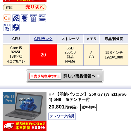
売り切れ
在庫
CPU
CPUランク
ストレージ
メモリ
液晶/解像度
Core i5
SSD
8265U
256GB
15.6インチ
8
20
【8世代】
新品
GB
1920×1080
4コア8スレ
NVMe
HP 【即納パソコン】 250 G7 (Win11pro6
4) 5N8 ※テンキー付
1366×768
1.78kg
20,801
円(税込)
送料無料
テレワーク推奨