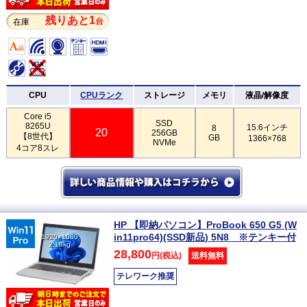
残りあと1
台
在庫
CPU
CPUランク
ストレージ
メモリ
液晶/解像度
Core i5
SSD
8265U
15.6インチ
8
20
256GB
【8世代】
GB
1366×768
NVMe
4コア8スレ
HP 【即納パソコン】ProBook 650 G5 (W
in11pro64)(SSD新品) 5N8 ※テンキー付
1920×1080
2.18kg
28,800
円(税込)
送料無料
テレワーク推奨