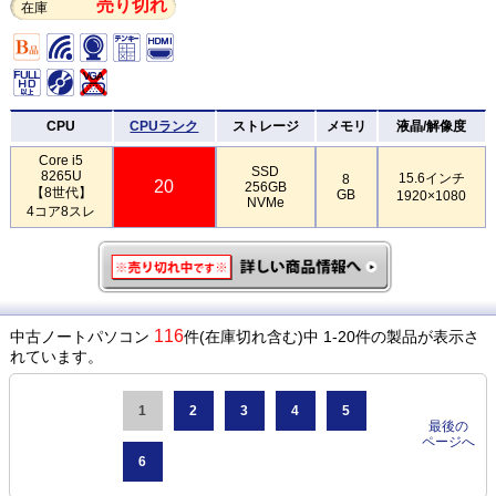
売り切れ
在庫
CPU
CPUランク
ストレージ
メモリ
液晶/解像度
Core i5
SSD
8265U
15.6インチ
8
20
256GB
【8世代】
GB
1920×1080
NVMe
4コア8スレ
116
中古ノートパソコン
件(在庫切れ含む)中 1-20件の製品が表示さ
れています。
1
2
3
4
5
最後の
ページへ
6