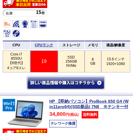
15
台
在庫
CPU
CPUランク
ストレージ
メモリ
液晶/解像度
Core i7
SSD
8550U
15.6インチ
8
19
256GB
【8世代】
GB
1920×1080
NVMe
4コア8スレ
HP 【即納パソコン】ProBook 650 G4 (W
in11pro64)(SSD新品) 7N8 ※テンキー付
1920×1080
2.18kg
34,800
円(税込)
送料無料
テレワーク推奨