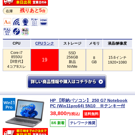
残りあと5
台
在庫
CPU
CPUランク
ストレージ
メモリ
液晶/解像度
Core i7
SSD
8550U
256GB
15.6インチ
8
19
【8世代】
新品
GB
1920×1080
4コア8スレ
NVMe
HP 【即納パソコン】 250 G7 Notebook
PC (Win11pro64) 5N10 ※テンキー付
1366×768
1.78kg
38,800
円(税込)
送料無料
8/6 新着
テレワーク推奨