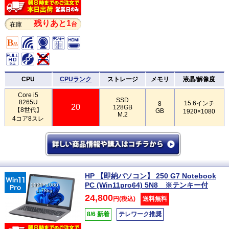
残りあと1
台
在庫
CPU
CPUランク
ストレージ
メモリ
液晶/解像度
Core i5
SSD
8265U
15.6インチ
8
20
128GB
【8世代】
GB
1920×1080
M.2
4コア8スレ
HP 【即納パソコン】 250 G7 Notebook
PC (Win11pro64) 5N8 ※テンキー付
1920×1080
1.78kg
24,800
円(税込)
送料無料
8/6 新着
テレワーク推奨