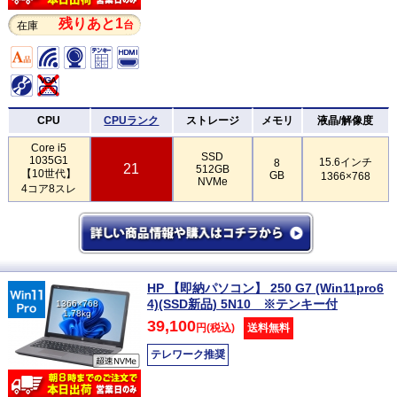
残りあと1
台
在庫
CPU
CPUランク
ストレージ
メモリ
液晶/解像度
Core i5
SSD
1035G1
15.6インチ
8
21
512GB
【10世代】
GB
1366×768
NVMe
4コア8スレ
HP 【即納パソコン】 250 G7 (Win11pro6
4)(SSD新品) 5N10 ※テンキー付
1366×768
1.78kg
39,100
円(税込)
送料無料
テレワーク推奨