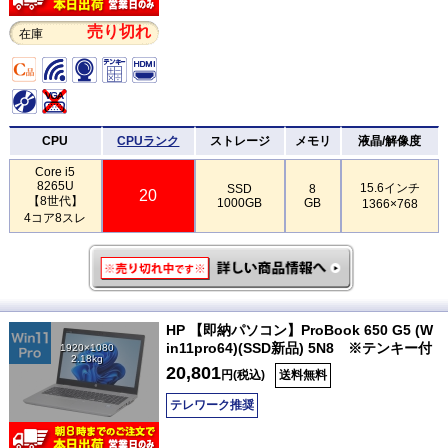
売り切れ
在庫
CPU
CPUランク
ストレージ
メモリ
液晶/解像度
Core i5
8265U
15.6インチ
SSD
8
20
【8世代】
1000GB
GB
1366×768
4コア8スレ
HP 【即納パソコン】ProBook 650 G5 (W
in11pro64)(SSD新品) 5N8 ※テンキー付
1920×1080
2.18kg
20,801
円(税込)
送料無料
テレワーク推奨