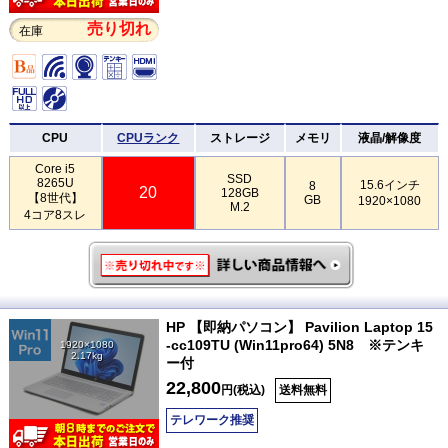
売り切れ
在庫
CPU
CPUランク
ストレージ
メモリ
液晶/解像度
Core i5
SSD
8265U
15.6インチ
8
20
128GB
【8世代】
GB
1920×1080
M.2
4コア8スレ
HP 【即納パソコン】 Pavilion Laptop 15
-cc109TU (Win11pro64) 5N8 ※テンキ
1920×1080
2.17kg
ー付
22,800
円(税込)
送料無料
テレワーク推奨