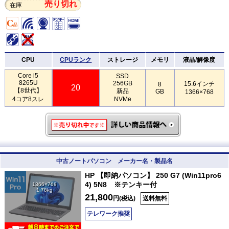
売り切れ
在庫
CPU
CPUランク
ストレージ
メモリ
液晶/解像度
Core i5
SSD
8265U
256GB
15.6インチ
8
20
【8世代】
新品
GB
1366×768
4コア8スレ
NVMe
中古ノートパソコン メーカー名・製品名
HP 【即納パソコン】 250 G7 (Win11pro6
4) 5N8 ※テンキー付
1366×768
1.78kg
21,800
円(税込)
送料無料
テレワーク推奨