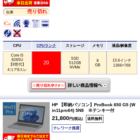
売り切れ
在庫
CPU
CPUランク
ストレージ
メモリ
液晶/解像度
Core i5
SSD
8265U
15.6インチ
8
20
512GB
【8世代】
GB
1366×768
NVMe
4コア8スレ
HP 【即納パソコン】ProBook 650 G5 (W
in11pro64) 5N8 ※テンキー付
1920×1080
2.18kg
21,800
円(税込)
送料無料
テレワーク推奨