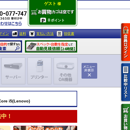
ゲスト
様
0
ポイント
グイン
送料
支払い方法
領収書
e i5(Lenovo)
供中！