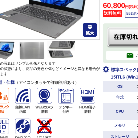
60,800
円(税込
送料無料
552
の写真はサンプル画像となります
の状態により、商品の発色や傷などイメージと異なる場合が
標準スペック(L
ます
15ITL6 (W
能・仕様
（アイコンタッチで詳細説明あり）
OS
年式
CPU
メモリ
ストレージ