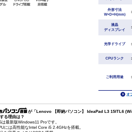
外形寸法
W×D×H(mm)
液晶
ディスプレイ
光学ドライブ
CPUランク
ご利用用途
オ
が「Lenovo 【即納パソコン】 IdeaPad L3 15ITL6 
する理由は？
Sは最新版Windows11 Proです。
PUには高性能なIntel Core i5 2.4GHzを搭載。