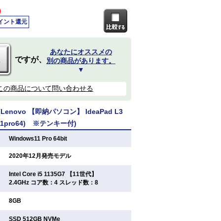
)
ポイント還元
あなたにオススメの
ですが、
別の商品があります。
▼
この商品について問い合わせる
enovo 【即納パソコン】 IdeaPad L3
in11pro64) ※テンキー付)
：
Windows11 Pro 64bit
：
2020年12月発売モデル
Intel Core i5 1135G7 【11世代】
：
2.4GHz コア数：4 スレッド数：8
：
8GB
：
SSD 512GB NVMe