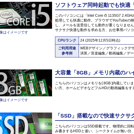
ソフトウェア同時起動でも快適「Inte
このパソコンには「Intel Core i5 1135G7
処理しても快適に動作。ブラウザでYouTube
し、メールを送受信しても動作が重くなりません
サクサク快適な動作を求める方、お仕事用パソコ
像はイメージです
CPUランク
24 (2025年12月5日時点)
ご利用用途
WEBデザイン／グラフィックデ
参考例
演算／音楽編集／動画編集／デー
大容量「8GB」メモリ内蔵のハ
こちらのパソコンはメモリを[ 8GB ]内蔵していま
い方、ホームビデオなどフルHDの動画編集をす
像はイメージです
「SSD」搭載なので快速サクサ
こちらのパソコンはSSD搭載です。物理的に回
み書きするHDDと違い、シークタイムが無い分