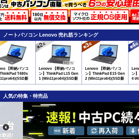
ノートパソコン Lenovo 売れ筋ランキング
novo 【即納パソコ
Lenovo 【即納パソコ
Lenovo 【即納パソコ
Le
hinkPad T480s
ン】ThinkPad L15 Gen
ン】ThinkPad E15 Gen
ン】 
n11pro64)(SSD新
1 (Win11pro64)(SSD新
2 (Win11pro64)(SSD新
4 IA
7N8
品) 5N10 ※テンキー
品) 5N11 ※テンキー
12
付
付
人気の特集・特売品