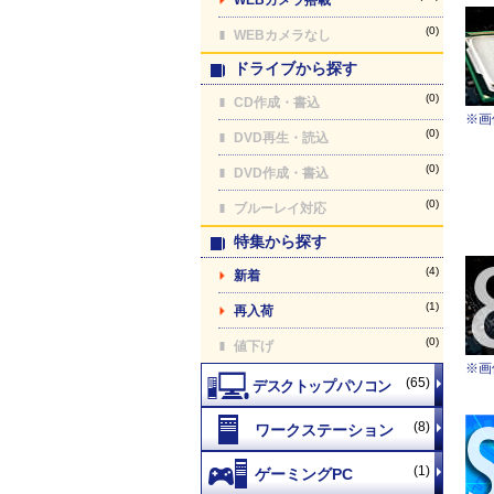
(0)
WEBカメラなし
ドライブから探す
(0)
CD作成・書込
※画
(0)
DVD再生・読込
(0)
DVD作成・書込
(0)
ブルーレイ対応
特集から探す
(4)
新着
(1)
再入荷
(0)
値下げ
※画
(65)
(8)
(1)