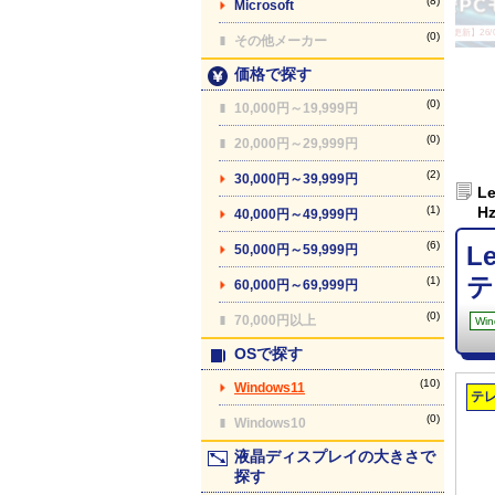
(8)
Microsoft
【最終更新】26/08
(0)
その他メーカー
価格で探す
(0)
10,000円～19,999円
(0)
20,000円～29,999円
(2)
30,000円～39,999円
L
(1)
H
40,000円～49,999円
(6)
L
50,000円～59,999円
テ
(1)
60,000円～69,999円
(0)
70,000円以上
Win
OSで探す
(10)
Windows11
テ
(0)
Windows10
液晶ディスプレイの大きさで
探す