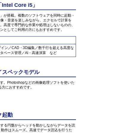
l Core i5」
 2.4GHz」が搭載。複数のソフトウェアを同時に起動・
の映像・音楽を楽しみながら、エクセルで計算を
。高度で専門的な作業や処理はしないものの、
ンとしてご利用の方にもおすすめです。
ザイン／CAD・3D編集／数千行を超える高度な
タベース管理／AI・高速演算 など
イスペックモデル
す。Photoshopなどの画像処理ソフトを使いた
る方におすすめです。
ク起動
転する円盤からヘッドを動かしながらデータを読
、動作はスムーズ。高速でデータ読込を行うた