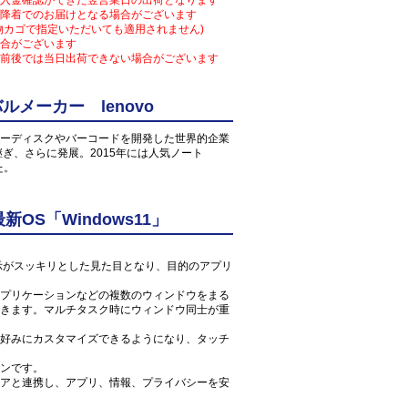
入金確認ができた翌営業日の出荷となります
降着でのお届けとなる場合がございます
物カゴで指定いただいても適用されません)
合がございます
前後では当日出荷できない場合がございます
メーカー lenovo
ーディスクやバーコードを開発した世界的企業
け継ぎ、さらに発展。2015年には人気ノート
た。
S「Windows11」
ン表示がスッキリとした見た目となり、目的のアプリ
プリケーションなどの複数のウィンドウをまる
きます。マルチタスク時にウィンドウ同士が重
好みにカスタマイズできるようになり、タッチ
ンです。
アと連携し、アプリ、情報、プライバシーを安