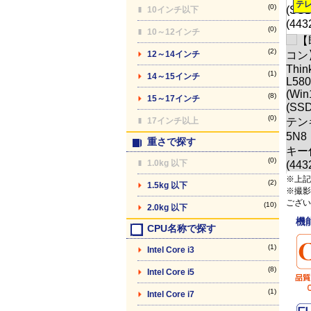
テ
(0)
10インチ以下
(0)
10～12インチ
(2)
12～14インチ
(1)
14～15インチ
(8)
15～17インチ
(0)
17インチ以上
重さで探す
(0)
1.0kg 以下
※上記
(2)
1.5kg 以下
※撮影
ござい
(10)
2.0kg 以下
機
CPU名称で探す
(1)
Intel Core i3
(8)
Intel Core i5
(1)
Intel Core i7