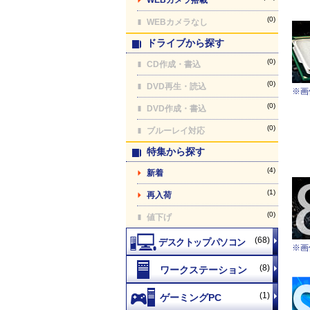
(0)
WEBカメラなし
ドライブから探す
(0)
CD作成・書込
(0)
DVD再生・読込
※画
(0)
DVD作成・書込
(0)
ブルーレイ対応
特集から探す
(4)
新着
(1)
再入荷
(0)
値下げ
(68)
※画
(8)
(1)