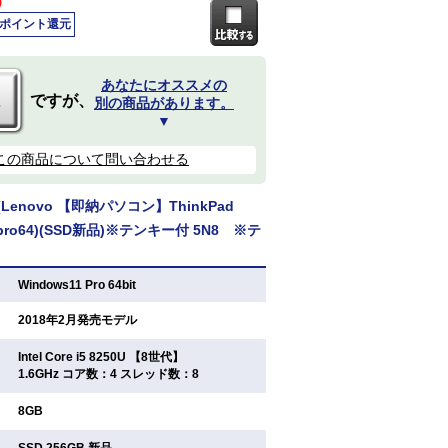
)
0ポイント還元
あなたにオススメの
ですが、
別の商品があります。
▼
この商品について問い合わせる
enovo 【即納パソコン】ThinkPad
11pro64)(SSD新品)※テンキー付 5N8 ※テ
：
Windows11 Pro 64bit
：
2018年2月発売モデル
Intel Core i5 8250U 【8世代】
：
1.6GHz コア数：4 スレッド数：8
：
8GB