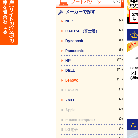
(97)
メーカーで探す
(7)
NEC
(3)
FUJITSU（富士通）
(8)
Dynabook
(3)
Panasonic
(28)
HP
Le
(28)
DELL
ン】T
(Wi
(10)
Lenovo
品) 
(0)
EPSON
(2)
VAIO
(0)
Apple
(0)
mouse computer
(0)
LG電子