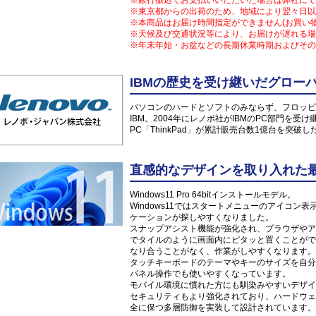
※銀行振込でお支払いいただいた場合は弊社にて
※東京都からの出荷のため、地域により翌々日以
※本商品はお届け時間指定ができません(お買い
※天候及び交通状況等により、お届けが遅れる場
※年末年始・お盆などの長期休業時期およびその
IBMの歴史を受け継いだグローバル
パソコンのハードとソフトのみならず、フロッピ
IBM。2004年にレノボ社がIBMのPC部門を受
PC「ThinkPad」が累計販売台数1億台を突破し
直感的なデザインを取り入れた最新O
Windows11 Pro 64bitインストールモデル。
Windows11ではスタートメニューのアイコ
ケーションが探しやすくなりました。
スナップアシスト機能が強化され、ブラウザやア
でタイルのように画面内にピタッと置くことがで
なり合うことがなく、作業がしやすくなります。
タッチキーボードのテーマやキーのサイズを自分
パネル操作でも使いやすくなっています。
モバイル環境に慣れた方にも馴染みやすいデザイ
セキュリティもより強化されており、ハードウェ
全に保つ多層防御を実装して設計されています。