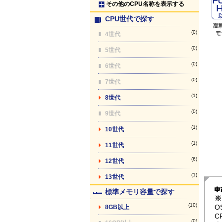
その他のCPU名称を表示する
CPU世代で探す
(0)
4世代
(0)
5世代
(0)
6世代
(0)
7世代
(1)
8世代
(0)
9世代
(1)
10世代
(1)
11世代
(6)
12世代
(1)
13世代
標準メモリ容量で探す
※
(10)
O
8GB以上
C
(0)