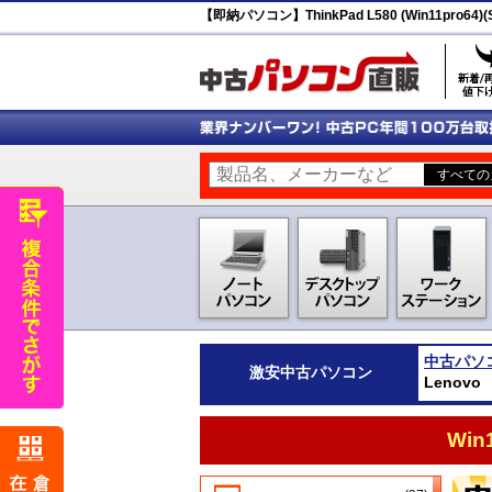
【即納パソコン】ThinkPad L580 (Win11pro6
中古パソ
激安
中古パソコン
Lenovo
Wi