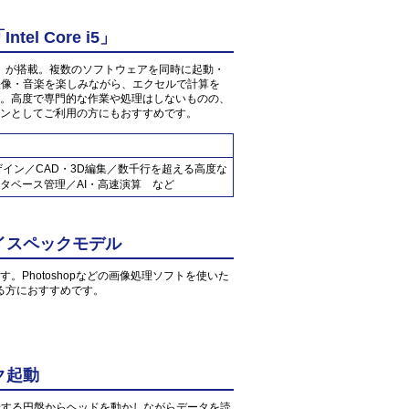
l Core i5」
 1.6GHz」が搭載。複数のソフトウェアを同時に起動・
の映像・音楽を楽しみながら、エクセルで計算を
。高度で専門的な作業や処理はしないものの、
ンとしてご利用の方にもおすすめです。
ザイン／CAD・3D編集／数千行を超える高度な
タベース管理／AI・高速演算 など
イスペックモデル
す。Photoshopなどの画像処理ソフトを使いた
る方におすすめです。
ク起動
転する円盤からヘッドを動かしながらデータを読