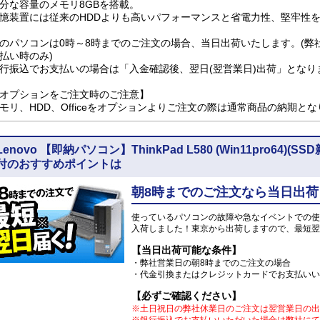
分な容量のメモリ8GBを搭載。
憶装置には従来のHDDよりも高いパフォーマンスと省電力性、堅牢性を兼
のパソコンは0時～8時までのご注文の場合、当日出荷いたします。(弊
払い時のみ)
行振込でお支払いの場合は「入金確認後、翌日(翌営業日)出荷」となり
オプションをご注文時のご注意】
モリ、HDD、Officeをオプションよりご注文の際は通常商品の納期と
Lenovo 【即納パソコン】ThinkPad L580 (Win11pro64
付のおすすめポイントは
朝8時までのご注文なら当日出荷
使っているパソコンの故障や急なイベントでの使
入荷しました！東京から出荷しますので、最短翌
【当日出荷可能な条件】
・弊社営業日の朝8時までのご注文の場合
・代金引換またはクレジットカードでお支払いい
【必ずご確認ください】
※土日祝日の弊社休業日のご注文は翌営業日の出