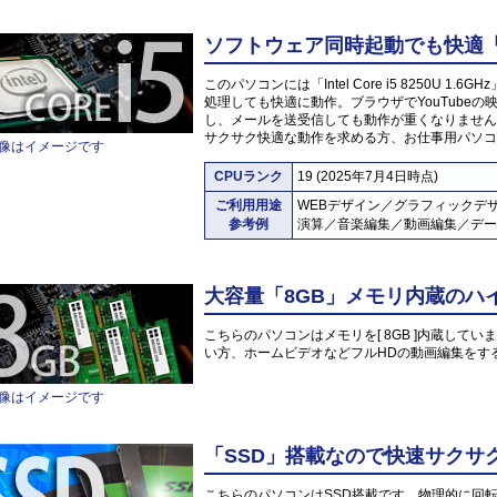
ソフトウェア同時起動でも快適「Inte
このパソコンには「Intel Core i5 8250U
処理しても快適に動作。ブラウザでYouTube
し、メールを送受信しても動作が重くなりません
サクサク快適な動作を求める方、お仕事用パソコ
像はイメージです
CPUランク
19 (2025年7月4日時点)
ご利用用途
WEBデザイン／グラフィックデ
参考例
演算／音楽編集／動画編集／デー
大容量「8GB」メモリ内蔵のハ
こちらのパソコンはメモリを[ 8GB ]内蔵していま
い方、ホームビデオなどフルHDの動画編集をす
像はイメージです
「SSD」搭載なので快速サクサ
こちらのパソコンはSSD搭載です。物理的に回