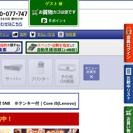
ゲスト
様
0
ポイント
グイン
送料
支払い方法
領収書
付 5N8 ※テンキー付｜Core i5(Lenovo)
供中！