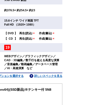
：
SSD 256GB 新品
：
約376.5× 約254.5× 約23
15.6インチ ワイド画面 TFT
：
Full HD （1920× 1080）
【
DVD
】
再生(読込)
×
作成(書込)
×
：
【
CD
】
再生(読込)
×
作成(書込)
×
19
：
WEBデザイン／グラフィックデザイン／
CAD・3D編集／数千行を超える高度な演算
：
／音楽編集／動画編集／データベース管理
／AI・高速演算 など
プションを選択する
詳しいスペックを見る
1pro64)(SSD新品)※テンキー付 5N8