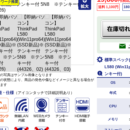
円(税込
レワーク推奨
送料 1,100円
18
標準スペック(L
L580 (Win
ンキー付)
の写真はサンプル画像となります
の状態により、商品の発色や傷などイメージと異なる場合が
OS
ます
能・仕様
（アイコンタッチで詳細説明あり）
年式
CPU
メモリ