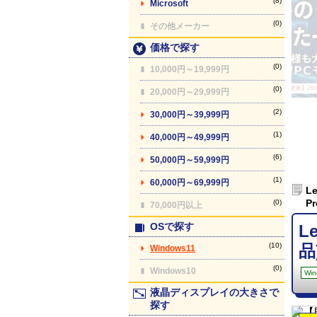
(8)
Microsoft
(0)
その他メーカー
価格で探す
(0)
10,000円～19,999円
(0)
【最終更新】26/08
20,000円～29,999円
(2)
30,000円～39,999円
(1)
40,000円～49,999円
(6)
50,000円～59,999円
(1)
60,000円～69,999円
L
Pr
(0)
70,000円以上
OSで探す
L
(10)
品
Windows11
(0)
Windows10
Win
液晶ディスプレイの大きさで
探す