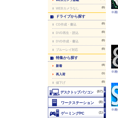
(0)
WEBカメラなし
※画
ドライブから探す
(0)
CD作成・書込
(0)
DVD再生・読込
(0)
DVD作成・書込
(0)
ブルーレイ対応
特集から探す
(4)
新着
※画
(1)
再入荷
(0)
値下げ
(67)
(8)
※画
(1)