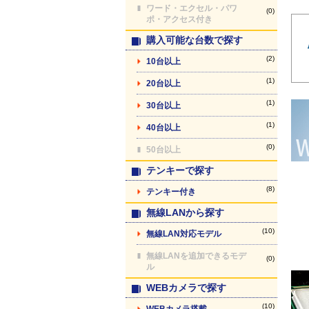
ワード・エクセル・パワ
(0)
ポ・アクセス付き
購入可能な台数で探す
(2)
10台以上
(1)
20台以上
(1)
30台以上
(1)
40台以上
(0)
50台以上
テンキーで探す
(8)
テンキー付き
無線LANから探す
(10)
無線LAN対応モデル
無線LANを追加できるモデ
(0)
ル
WEBカメラで探す
(10)
WEBカメラ搭載