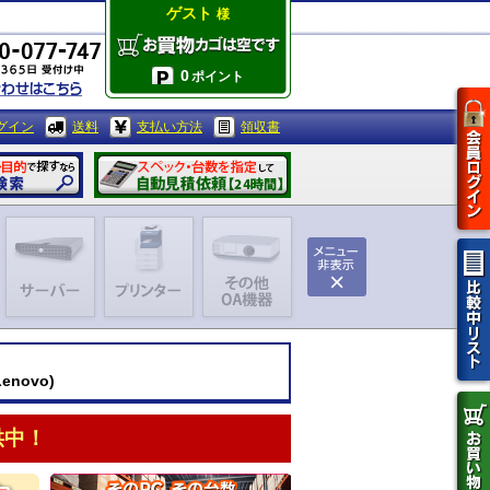
ゲスト
様
0
ポイント
グイン
送料
支払い方法
領収書
enovo)
供中！