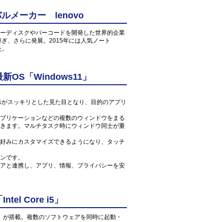
メーカー lenovo
ーディスクやバーコードを開発した世界的企業
け継ぎ、さらに発展。2015年には人気ノート
た。
S「Windows11」
ン表示がスッキリとした見た目となり、目的のアプリ
プリケーションなどの複数のウィンドウをまる
きます。マルチタスク時にウィンドウ同士が重
好みにカスタマイズできるようになり、タッチ
ンです。
アと連携し、アプリ、情報、プライバシーを安
l Core i5」
 1.6GHz」が搭載。複数のソフトウェアを同時に起動・