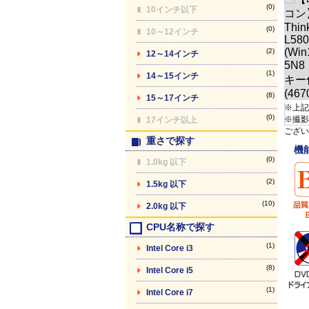
(0)
10インチ以下
(0)
10～12インチ
(2)
12～14インチ
(1)
14～15インチ
(8)
15～17インチ
※上記
(0)
※撮影
17インチ以上
ござい
重さで探す
機
(0)
1.0kg 以下
(2)
1.5kg 以下
(10)
2.0kg 以下
CPU名称で探す
(1)
Intel Core i3
(8)
Intel Core i5
(1)
Intel Core i7