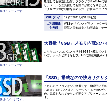
処理しても快適に動作。ブラウザでYouTube
し、メールを送受信しても動作が重くなりません
サクサク快適な動作を求める方、お仕事用パソコ
像はイメージです
CPUランク
19 (2026年3月31日時点)
ご利用用途
WEBデザイン／グラフィックデ
参考例
演算／音楽編集／動画編集／デー
大容量「8GB」メモリ内蔵のハ
こちらのパソコンはメモリを[ 8GB ]内蔵していま
い方、ホームビデオなどフルHDの動画編集をす
像はイメージです
「SSD」搭載なので快速サクサ
こちらのパソコンはSSD搭載です。物理的に回
み書きするHDDと違い、シークタイムが無い分
め、電源を入れてからの起動やアプリケーション
す。
像はイメージです。