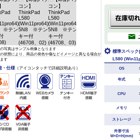
の写真はサンプル画像となります
標準スペック(L
の状態により、商品の発色や傷などイメージと異なる場合が
L580 (Win
ます
能・仕様
（アイコンタッチで詳細説明あり）
OS
年式
CPU
メモリ
ストレージ
外形寸法
W×D×H(mm)