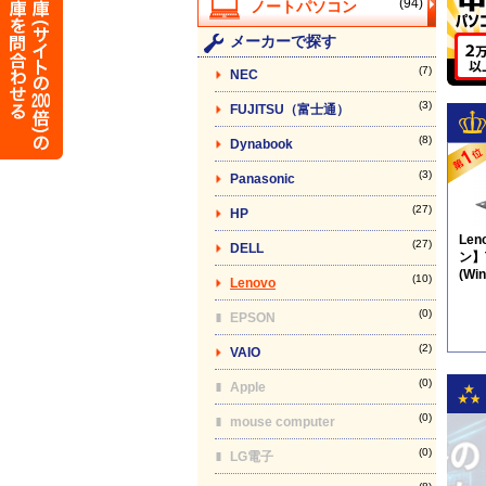
(94)
メーカーで探す
(7)
NEC
(3)
FUJITSU（富士通）
(8)
Dynabook
(3)
Panasonic
(27)
HP
Le
(27)
DELL
ン】T
(Wi
(10)
Lenovo
品) 
(0)
EPSON
(2)
VAIO
(0)
Apple
(0)
mouse computer
(0)
LG電子