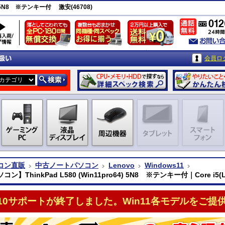
4) 5N8 ※テンキー付 激安(46708)
会員ロ
コン直販
中古ノートパソコン
Lenovo
Windows11
ン】ThinkPad L580 (Win11pro64) 5N8 ※テンキー付｜Core i5(L
n10サポートが終了しました。Win11各モデルをご提