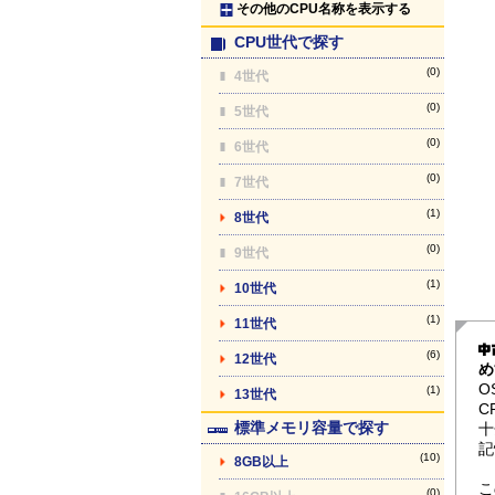
その他のCPU名称を表示する
CPU世代で探す
(0)
4世代
(0)
5世代
(0)
6世代
(0)
7世代
(1)
8世代
(0)
9世代
(1)
10世代
(1)
11世代
(6)
12世代
め
O
(1)
13世代
C
標準メモリ容量で探す
十
記
(10)
8GB以上
こ
(0)