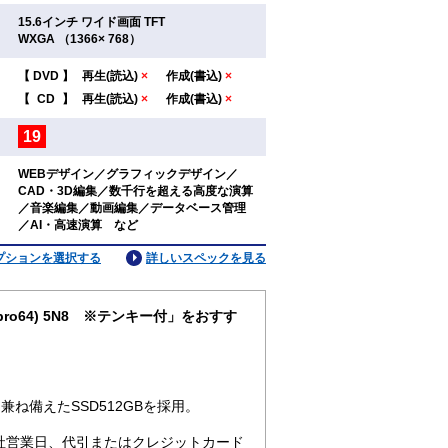
15.6インチ ワイド画面 TFT
：
WXGA （1366× 768）
【
DVD
】
再生(読込)
×
作成(書込)
×
：
【
CD
】
再生(読込)
×
作成(書込)
×
19
：
WEBデザイン／グラフィックデザイン／
CAD・3D編集／数千行を超える高度な演算
：
／音楽編集／動画編集／データベース管理
／AI・高速演算 など
プションを選択する
詳しいスペックを見る
11pro64) 5N8 ※テンキー付」をおすす
ね備えたSSD512GBを採用。
社営業日、代引またはクレジットカード