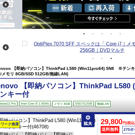
/08 04:00
enovo 【即納パソコン】ThinkPad L580 (Win11pro64) 5N8 ※テンキー付(W
z/メモリ 8GB/SSD 512GB/無線LAN)
enovo 【即納パソコン】ThinkPad L580 (W
ンキー付
dows11 Pro
Intel Core i5 1.6GHz
SSD 512GB
メモリ 8GB
無線LAN
29,800
円(税込
レワーク推奨
送料無料
270