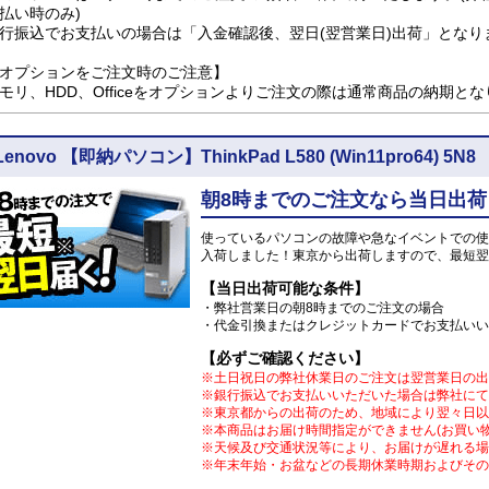
払い時のみ)
行振込でお支払いの場合は「入金確認後、翌日(翌営業日)出荷」となり
オプションをご注文時のご注意】
モリ、HDD、Officeをオプションよりご注文の際は通常商品の納期と
Lenovo 【即納パソコン】ThinkPad L580 (Win11pro6
朝8時までのご注文なら当日出荷
使っているパソコンの故障や急なイベントでの使
入荷しました！東京から出荷しますので、最短翌
【当日出荷可能な条件】
・弊社営業日の朝8時までのご注文の場合
・代金引換またはクレジットカードでお支払いい
【必ずご確認ください】
※土日祝日の弊社休業日のご注文は翌営業日の出
※銀行振込でお支払いいただいた場合は弊社にて
※東京都からの出荷のため、地域により翌々日以
※本商品はお届け時間指定ができません(お買い
※天候及び交通状況等により、お届けが遅れる場
※年末年始・お盆などの長期休業時期およびその