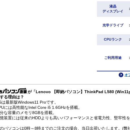
液晶
ディスプレイ
光学ドライブ
CPUランク
ご利用用途
オ
が「Lenovo 【即納パソコン】ThinkPad L580 (Win
する理由は？
Sは最新版Windows11 Proです。
PUには高性能なIntel Core i5 1.6GHzを搭載。
分な容量のメモリ8GBを搭載。
憶装置には従来のHDDよりも高いパフォーマンスと省電力性、堅牢性を兼
のパソコンは0時～8時までのご注文の場合、当日出荷いたします。(弊