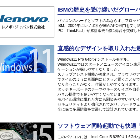
IBMの歴史を受け継いだグローバル
パソコンのハードとソフトのみならず、フロッピ
IBM。2004年にレノボ社がIBMのPC部門を受
PC「ThinkPad」が累計販売台数1億台を突破し
直感的なデザインを取り入れた最新O
Windows11 Pro 64bitインストールモデル。
Windows11ではスタートメニューのアイコ
ケーションが探しやすくなりました。
スナップアシスト機能が強化され、ブラウザやア
でタイルのように画面内にピタッと置くことがで
なり合うことがなく、作業がしやすくなります。
タッチキーボードのテーマやキーのサイズを自分
パネル操作でも使いやすくなっています。
モバイル環境に慣れた方にも馴染みやすいデザイ
セキュリティもより強化されており、ハードウェ
全に保つ多層防御を実装して設計されています。
ソフトウェア同時起動でも快適「Inte
このパソコンには「Intel Core i5 8250U