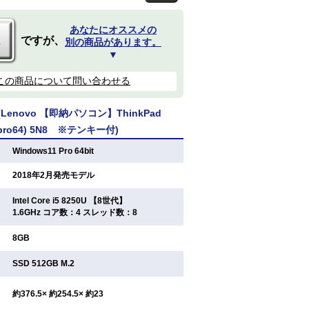
あなたにオススメの
ですが、
別の商品があります。
▼
この商品について問い合わせる
enovo 【即納パソコン】ThinkPad
11pro64) 5N8 ※テンキー付)
：
Windows11 Pro 64bit
：
2018年2月発売モデル
Intel Core i5 8250U 【8世代】
：
1.6GHz コア数：4 スレッド数：8
：
8GB
：
SSD 512GB M.2
：
約376.5× 約254.5× 約23