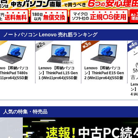
ノートパソコン Lenovo 売れ筋ランキング
novo 【即納パソコ
Lenovo 【即納パソコ
Lenovo 【即納パソコ
hinkPad T480s
ン】ThinkPad L15 Gen
ン】ThinkPad E15 Gen
n11pro64)(SSD新
1 (Win11pro64)(SSD新
2 (Win11pro64)(SSD新
7N8
品) 5N10 ※テンキー
品) 5N11 ※テンキー
Le
付
付
ン】 
4 IA
12
人気の特集・特売品