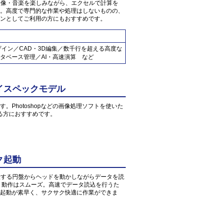
の映像・音楽を楽しみながら、エクセルで計算を
。高度で専門的な作業や処理はしないものの、
ンとしてご利用の方にもおすすめです。
ザイン／CAD・3D編集／数千行を超える高度な
タベース管理／AI・高速演算 など
イスペックモデル
す。Photoshopなどの画像処理ソフトを使いた
る方におすすめです。
ク起動
転する円盤からヘッドを動かしながらデータを読
、動作はスムーズ。高速でデータ読込を行うた
起動が素早く、サクサク快適に作業ができま