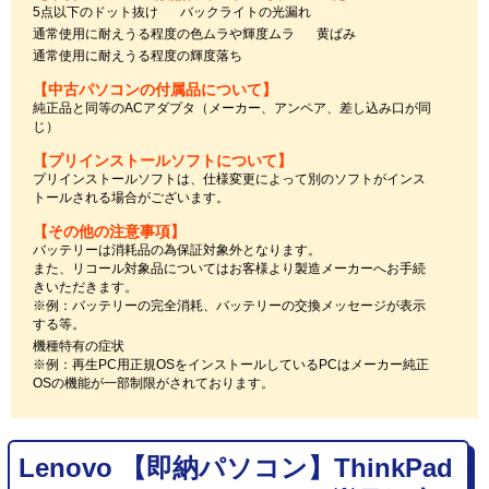
5点以下のドット抜け
バックライトの光漏れ
通常使用に耐えうる程度の色ムラや輝度ムラ
黄ばみ
通常使用に耐えうる程度の輝度落ち
【中古パソコンの付属品について】
純正品と同等のACアダプタ（メーカー、アンペア、差し込み口が同
じ）
【プリインストールソフトについて】
プリインストールソフトは、仕様変更によって別のソフトがインス
トールされる場合がございます。
【その他の注意事項】
バッテリーは消耗品の為保証対象外となります。
また、リコール対象品についてはお客様より製造メーカーへお手続
きいただきます。
※例：バッテリーの完全消耗、バッテリーの交換メッセージが表示
する等。
機種特有の症状
※例：再生PC用正規OSをインストールしているPCはメーカー純正
OSの機能が一部制限がされております。
Lenovo 【即納パソコン】ThinkPad