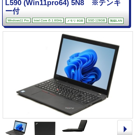
L590 (Win11pro64) 5N8 ※テンキ
ー付
Windows11 Pro
Intel Core i5 1.6GHz
SSD 128GB
メモリ 8GB
無線LAN