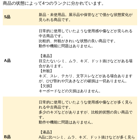
商品の状態によって4つのランクに分かれています。
新品・未使用品。展示品や保管などで僅かな状態変化が
S品
見られる商品です。
日常的に使用していたような使用感や傷などが見られる
中古商品です。
比較的、外観がきれいな状態の良い商品です。
動作や機能に問題はありません。
【液晶】
A品
目立たないシミ、ムラ、キズ、ドット抜けなどがある場
合があります。
【外観】
キズ、スレ、テカリ、文字スレなどがある場合あります
が、ひび割れや穴あきなどの破損は一切ありません。
【欠損】
キーボードなどの欠損はありません。
日常的に使用していたような使用感や傷などが多く見ら
れる中古商品です。
多少のキズなどがありますが、比較的状態の良い商品で
す。
動作や機能に問題はありません。
【液晶】
B品
A品に比べシミ、ムラ、キズ、ドット抜けなどが多く見ら