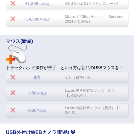
+1,800
WPS Office 2 (ライセンスカード)
円(税込)
Microsoft Office Home and Business
+34,900
円(税込)
2024 (POSA版)
マウス(新品)
トラックパッド操作が苦手…という方は新品のUSBマウスを！
0円
なし（標準仕様）
Lazos 光学式有線マウス（新品）
+650
円(税込)
【L-MS-BK 】
Lazos 有線静音マウス（新品）【L-
+650
円(税込)
SM-B】
USB外付けWEBカメラ(新品)