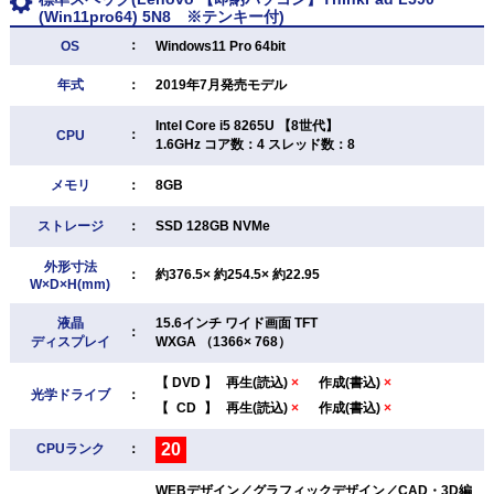
(Win11pro64) 5N8 ※テンキー付)
：
OS
Windows11 Pro 64bit
年式
：
2019年7月発売モデル
Intel Core i5 8265U 【8世代】
：
CPU
1.6GHz コア数：4 スレッド数：8
メモリ
：
8GB
ストレージ
：
SSD 128GB NVMe
外形寸法
：
約376.5× 約254.5× 約22.95
W×D×H(mm)
液晶
15.6インチ ワイド画面 TFT
：
ディスプレイ
WXGA （1366× 768）
【
DVD
】
再生(読込)
×
作成(書込)
×
光学ドライブ
：
【
CD
】
再生(読込)
×
作成(書込)
×
20
CPUランク
：
WEBデザイン／グラフィックデザイン／CAD・3D編