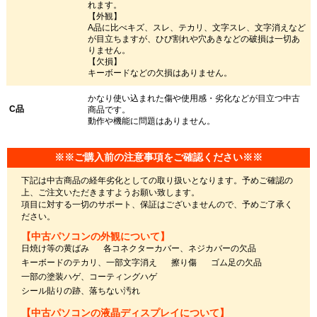
れます。
【外観】
A品に比べキズ、スレ、テカリ、文字スレ、文字消えなど
が目立ちますが、ひび割れや穴あきなどの破損は一切あ
りません。
【欠損】
キーボードなどの欠損はありません。
かなり使い込まれた傷や使用感・劣化などが目立つ中古
C品
商品です。
動作や機能に問題はありません。
※※ご購入前の注意事項をご確認ください※※
下記は中古商品の経年劣化としての取り扱いとなります。予めご確認の
上、ご注文いただきますようお願い致します。
項目に対する一切のサポート、保証はございませんので、予めご了承く
ださい。
【中古パソコンの外観について】
日焼け等の黄ばみ
各コネクターカバー、ネジカバーの欠品
キーボードのテカリ、一部文字消え
擦り傷
ゴム足の欠品
一部の塗装ハゲ、コーティングハゲ
シール貼りの跡、落ちない汚れ
【中古パソコンの液晶ディスプレイについて】