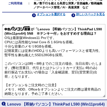
ご利用用途
：
集／数千行を超える高度な演算／音楽編集／動画編集
／データベース管理／AI・高速演算 など
オプションを選択する
詳しいスペックを見る
が「Lenovo 【即納パソコン】ThinkPad L590
(Win11pro64) 5N8 ※テンキー付」をおすすめする理由は？
OSは最新版Windows11 Proです。
CPUには高性能なIntel Core i5 1.6GHzを搭載。
十分な容量のメモリ8GBを搭載。
記憶装置には従来のHDDよりも高いパフォーマンスと省電力性、
堅牢性を兼ね備えたSSD128GBを採用。
このパソコンは0時～8時までのご注文の場合、当日出荷いたしま
す。(弊社営業日、代引またはクレジットカード支払い時のみ)
銀行振込でお支払いの場合は「入金確認後、翌日(翌営業日)出
荷」となります。
【オプションをご注文時のご注意】
メモリ、HDD、Officeをオプションよりご注文の際は通常商品の
納期となります。予めご了承ください。
Lenovo 【即納パソコン】ThinkPad L590 (Win11pro64)