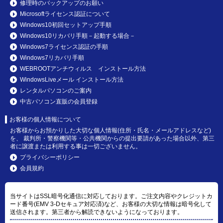
修理時のバックアップのお願い
Microsoftライセンス認証について
Windows10初回セットアップ手順
Windows10リカバリ手順－起動する場合－
Windows7ライセンス認証の手順
Windows7リカバリ手順
WEBROOTアンチウィルス インストール方法
WindowsLiveメール インストール方法
レンタルパソコンのご案内
中古パソコン直販の会員登録
お客様の個人情報について
お客様からお預かりした大切な個人情報(住所・氏名・メールアドレスなど)
を、 裁判所・警察機関等・公共機関からの提出要請があった場合以外、第三
者に譲渡または利用する事は一切ございません。
プライバシーポリシー
会員規約
当サイトはSSL暗号化通信に対応しております。ご注文内容やクレジットカ
ード番号(EMV 3-Dセキュア対応済)など、お客様の大切な情報は暗号化して
送信されます。第三者から解読できないようになっております。