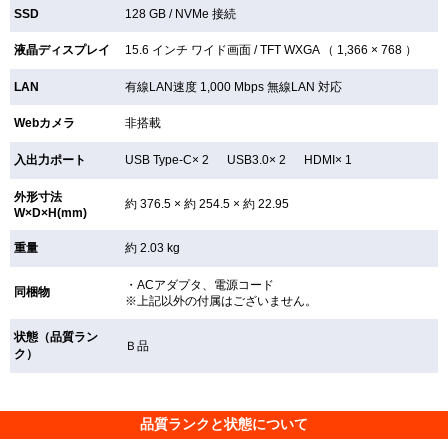
SSD
128 GB /
NVMe 接続
液晶ディスプレイ
15.6 インチ
ワイド画面 /
TFT
WXGA （ 1,366 × 768 ）
LAN
有線LAN速度 1,000 Mbps 無線LAN
対応
Webカメラ
非搭載
入出力ポート
USB Type-C× 2 USB3.0× 2 HDMI× 1
外形寸法
約 376.5 × 約 254.5 × 約 22.95
W×D×H(mm)
重量
約 2.03 kg
・ACアダプタ、電源コード
同梱物
※上記以外の付属はございません。
状態（品質ラン
Ｂ品
ク）
品質ランクと状態について