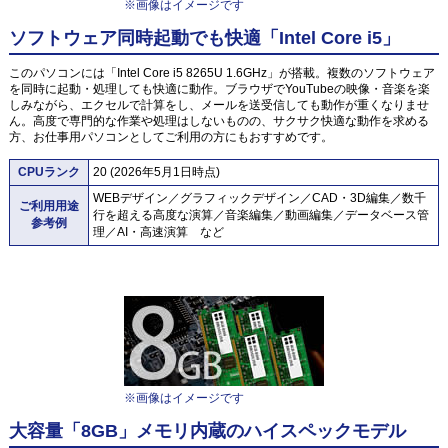
※画像はイメージです
ソフトウェア同時起動でも快適「Intel Core i5」
このパソコンには「Intel Core i5 8265U 1.6GHz」が搭載。複数のソフトウェア
を同時に起動・処理しても快適に動作。ブラウザでYouTubeの映像・音楽を楽
しみながら、エクセルで計算をし、メールを送受信しても動作が重くなりませ
ん。高度で専門的な作業や処理はしないものの、サクサク快適な動作を求める
方、お仕事用パソコンとしてご利用の方にもおすすめです。
CPUランク
20 (2026年5月1日時点)
WEBデザイン／グラフィックデザイン／CAD・3D編集／数千
ご利用用途
行を超える高度な演算／音楽編集／動画編集／データベース管
参考例
理／AI・高速演算 など
※画像はイメージです
大容量「8GB」メモリ内蔵のハイスペックモデル