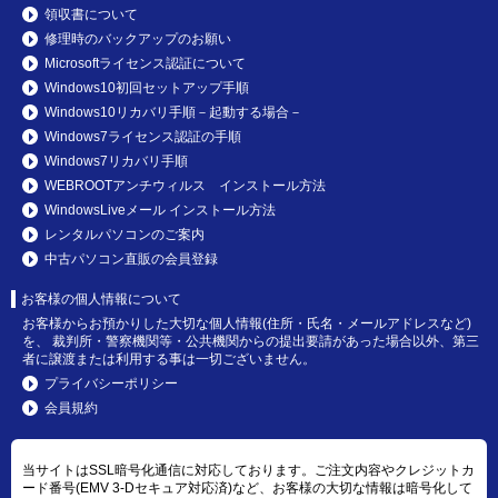
領収書について
修理時のバックアップのお願い
Microsoftライセンス認証について
Windows10初回セットアップ手順
Windows10リカバリ手順－起動する場合－
Windows7ライセンス認証の手順
Windows7リカバリ手順
WEBROOTアンチウィルス インストール方法
WindowsLiveメール インストール方法
レンタルパソコンのご案内
中古パソコン直販の会員登録
お客様の個人情報について
お客様からお預かりした大切な個人情報(住所・氏名・メールアドレスなど)
を、 裁判所・警察機関等・公共機関からの提出要請があった場合以外、第三
者に譲渡または利用する事は一切ございません。
プライバシーポリシー
会員規約
当サイトはSSL暗号化通信に対応しております。ご注文内容やクレジットカ
ード番号(EMV 3-Dセキュア対応済)など、お客様の大切な情報は暗号化して