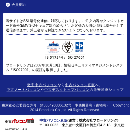
会員規約
当サイトはSSL暗号化通信に対応しております。ご注文内容やクレジットカ
ード番号(EMV 3-Dセキュア対応済)など、お客様の大切な情報は暗号化して
送信されます。第三者から解読できないようになっております。
ブロードリンクは2007年10月10日、情報セキュリティマネジメントシステ
ム「ISO27001」の認証を取得しました。
激安中古パソコン
なら
中古パソコン直販
へ。
中古ノートパソコン
や
中古デスクトップパソコン
の激安通販ショップ
東京都公安委員会許可 第305490306132号 事務機器商（古物商） Copyright
2014 Broadlink Co.,Ltd. All Rights Reserved.
中古パソコン直販
(運営：株式会社ブロードリンク)
〒103-0022 東京都中央区日本橋室町4-3-18 東京建
物室町ビル8Ｆ