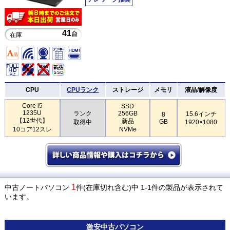
41
台
在庫
CPU
CPUランク
ストレージ
メモリ
液晶/解像度
Core i5
SSD
1235U
ランク
256GB
15.6インチ
8
【12世代】
新品
GB
取得中
1920×1080
10コア12スレ
NVMe
1
中古ノートパソコン
件(在庫切れ含む)中 1-1件の製品が表示されて
います。
激安
中古パソコン