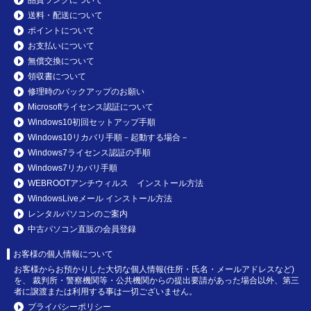
送料・配送について
ポイントについて
お支払いについて
無償交換について
領収書について
修理時のバックアップのお願い
Microsoftライセンス認証について
Windows10初回セットアップ手順
Windows10リカバリ手順－起動する場合－
Windows7ライセンス認証の手順
Windows7リカバリ手順
WEBROOTアンチウィルス インストール方法
WindowsLiveメール インストール方法
レンタルパソコンのご案内
中古パソコン直販の会員登録
お客様の個人情報について
お客様からお預かりした大切な個人情報(住所・氏名・メールアドレスなど)
を、 裁判所・警察機関等・公共機関からの提出要請があった場合以外、第三
者に譲渡または利用する事は一切ございません。
プライバシーポリシー