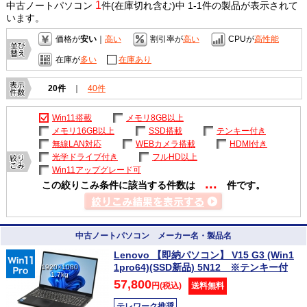
1
中古ノートパソコン
件(在庫切れ含む)中 1-1件の製品が表示されて
います。
価格が
安い
｜
高い
割引率が
高い
CPUが
高性能
在庫が
多い
在庫あり
20件
｜
40件
Win11搭載
メモリ8GB以上
メモリ16GB以上
SSD搭載
テンキー付き
無線LAN対応
WEBカメラ搭載
HDMI付き
光学ドライブ付き
フルHD以上
Win11アップグレード可
...
この絞りこみ条件に該当する件数は
件です。
中古ノートパソコン メーカー名・製品名
Lenovo 【即納パソコン】 V15 G3 (Win1
1pro64)(SSD新品) 5N12 ※テンキー付
1920×1080
1.7kg
57,800
円(税込)
送料無料
テレワーク推奨