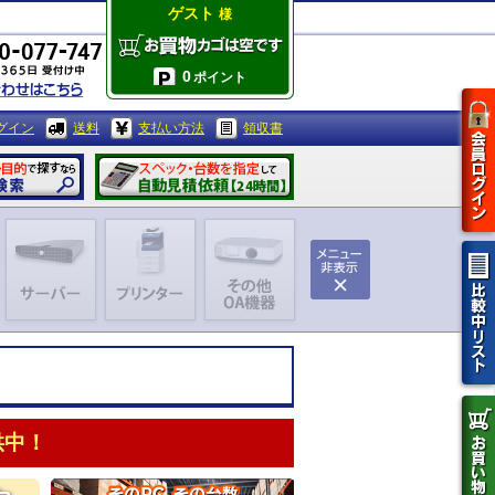
ゲスト
様
0
ポイント
グイン
送料
支払い方法
領収書
供中！