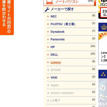
(84)
メーカーで探す
(6)
NEC
(1)
FUJITSU（富士通）
(7)
Dynabook
(3)
Panasonic
(24)
HP
Le
(25)
DELL
ン】T
1 (
(9)
Lenovo
品)
付
(0)
EPSON
(2)
VAIO
(0)
Apple
(0)
mouse computer
(0)
LG電子