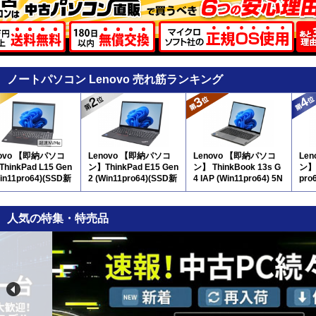
ノートパソコン Lenovo 売れ筋ランキング
novo 【即納パソコ
Lenovo 【即納パソコ
Lenovo 【即納パソコ
Le
hinkPad L15 Gen
ン】ThinkPad E15 Gen
ン】 ThinkBook 13s G
ン】 
Win11pro64)(SSD新
2 (Win11pro64)(SSD新
4 IAP (Win11pro64) 5N
pro
 5N10 ※テンキー
品) 5N11 ※テンキー
12
※
付
人気の特集・特売品