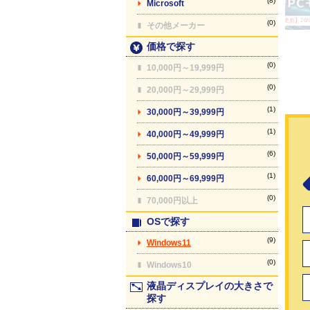
(8)
Microsoft
【最終更新】26/08
(0)
その他メーカー
価格で探す
(0)
10,000円～19,999円
(0)
20,000円～29,999円
(1)
30,000円～39,999円
(1)
40,000円～49,999円
(6)
50,000円～59,999円
(1)
60,000円～69,999円
(0)
70,000円以上
OSで探す
(9)
Windows11
(0)
Windows10
液晶ディスプレイの大きさで
探す