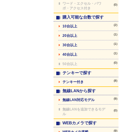
ワード・エクセル・パワ
(0)
ポ・アクセス付き
購入可能な台数で探す
(2)
10台以上
(1)
20台以上
(1)
30台以上
(1)
40台以上
(0)
50台以上
テンキーで探す
(8)
テンキー付き
無線LANから探す
(9)
無線LAN対応モデル
無線LANを追加できるモデ
(0)
ル
WEBカメラで探す
(9)
WEBカメラ搭載