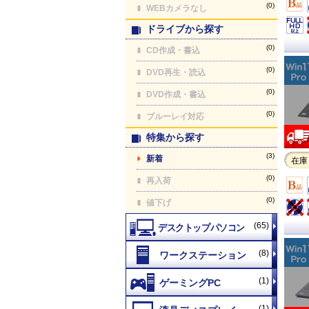
(0)
WEBカメラなし
ドライブから探す
(0)
CD作成・書込
(0)
DVD再生・読込
(0)
DVD作成・書込
(0)
ブルーレイ対応
特集から探す
(3)
新着
在庫
(0)
再入荷
(0)
値下げ
(65)
(8)
(1)
(1)