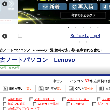
/07 00:00
古ノートパソコン／Lenovoの一覧(価格が安い順/在庫切れを含む)
古ノートパソコン Lenovo
,000円～49,999円
33
中古ノートパソコン
件(在庫切れ含
価格が
安い
｜
高い
割引率が
高い
CPUが
高性能
在
Win11搭載
メモリ8GB以上
メモリ16GB以上
SSD
無線LAN対応
WEBカメラ搭載
HDMI付き
光学ドラ
Win11アップグレード可