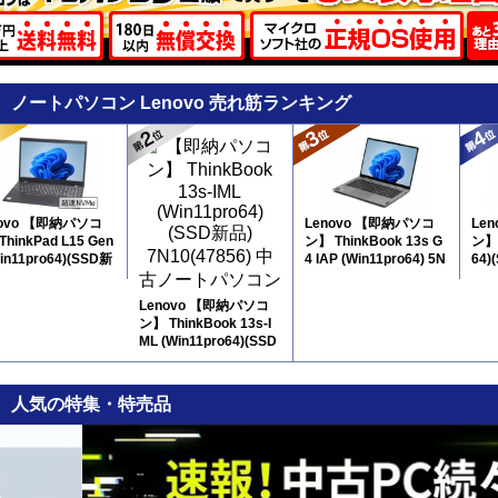
ノートパソコン Lenovo 売れ筋ランキング
novo 【即納パソコ
Lenovo 【即納パソコ
Le
hinkPad L15 Gen
ン】 ThinkBook 13s G
ン】 
Win11pro64)(SSD新
4 IAP (Win11pro64) 5N
64)
 5N10 ※テンキー
12
D新
Lenovo 【即納パソコ
ン】 ThinkBook 13s-I
ML (Win11pro64)(SSD
新品) 7N10
人気の特集・特売品