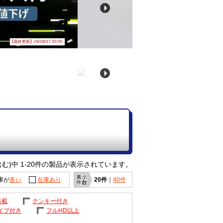
【最終更新】26/08/07 00:00
む)中 1-20件の製品が表示されています。
庫が
多い
在庫あり
20件
｜
40件
搭載
テンキー付き
イブ付き
フルHD以上