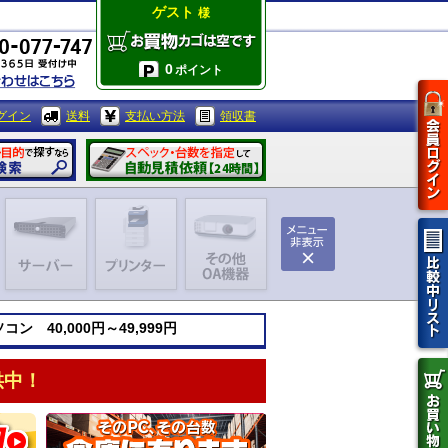
ゲスト
様
0
ポイント
グイン
送料
支払い方法
領収書
ン 40,000円～49,999円
供中！