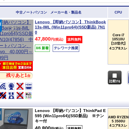
中古ノートパソコン メーカー名・製品名
CPU
Lenovo 【即納パソコン】 ThinkBook
13s-IML (Win11pro64)(SSD新品) 7N1
1920×1080
1.34kg
0
Core i7
47,800
10510U
円(税込)
送料無料
【10世代】
8/6 新着
テレワーク推奨
4コア8スレ
残りあと1
台
Lenovo 【即納パソコン】ThinkPad E
595 (Win11pro64)(SSD新品) ※テン
1920×1080
AMD RYZEN
2.1kg
キー付
5 3500U
4コア8スレ
40,800
円(税込)
送料無料