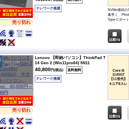
テレワーク推奨
NVMe接続
素早く、Pho
Type-Cポ
売り切れ
Lenovo 【即納パソコン】ThinkPad T
14 Gen 2 (Win11pro64) 5N11
1920×1080
1.47kg
40,800
円(税込)
送料無料
Core i5
1145G7
テレワーク推奨
【11世代】
4コア8スレ
売り切れ