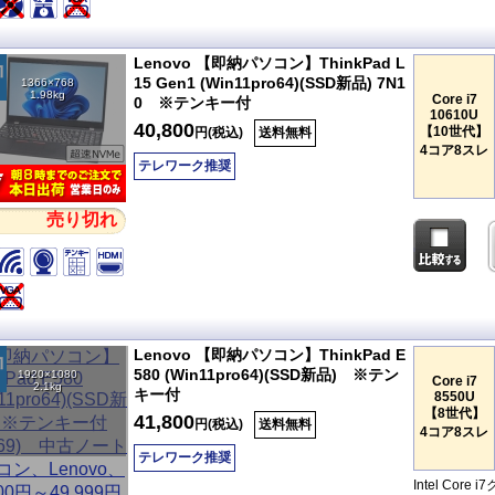
Lenovo 【即納パソコン】ThinkPad L
15 Gen1 (Win11pro64)(SSD新品) 7N1
1366×768
1.98kg
Core i7
0 ※テンキー付
10610U
40,800
【10世代】
円(税込)
送料無料
4コア8スレ
テレワーク推奨
売り切れ
Lenovo 【即納パソコン】ThinkPad E
580 (Win11pro64)(SSD新品) ※テン
1920×1080
Core i7
2.1kg
キー付
8550U
【8世代】
41,800
円(税込)
送料無料
4コア8スレ
テレワーク推奨
Intel C