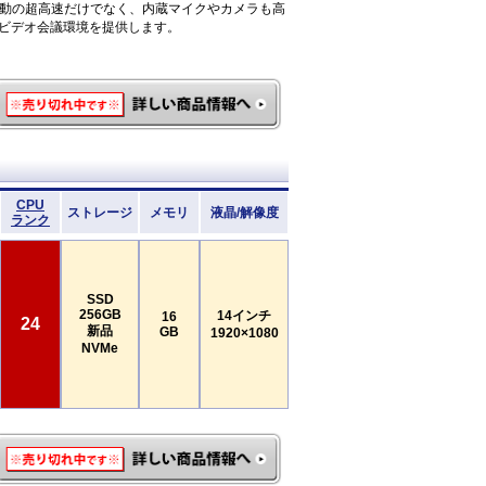
D駆動の超高速だけでなく、内蔵マイクやカメラも高
ビデオ会議環境を提供します。
CPU
ストレージ
メモリ
液晶/解像度
ランク
SSD
256GB
14インチ
16
24
新品
GB
1920×1080
NVMe