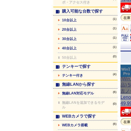
ポ・アクセス付き
購入可能な台数で探す
在庫
(1)
10台以上
(1)
20台以上
(1)
30台以上
(1)
40台以上
(0)
50台以上
テンキーで探す
(4)
テンキー付き
無線LANから探す
(6)
無線LAN対応モデル
無線LANを追加できるモデ
(0)
ル
WEBカメラで探す
在庫
(6)
WEBカメラ搭載