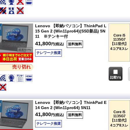
Lenovo 【即納パソコン】ThinkPad L
15 Gen 2 (Win11pro64)(SSD新品) 5N
1366×768
1.98kg
Core i5
11 ※テンキー付
1135G7
41,800
【11世代】
円(税込)
送料無料
4コア8スレ
テレワーク推奨
売り切れ
Lenovo 【即納パソコン】ThinkPad E
14 Gen 2 (Win11pro64) 5N11
1920×1080
1.59kg
Core i5
41,800
円(税込)
送料無料
1135G7
【11世代】
テレワーク推奨
4コア8スレ