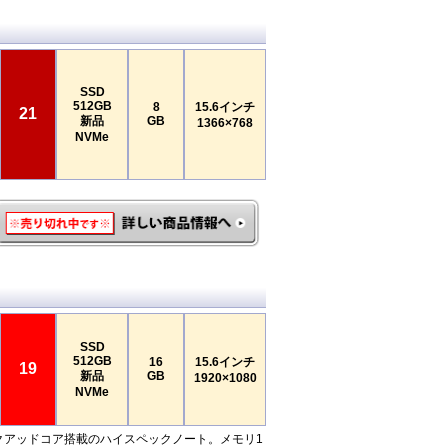
SSD
512GB
8
15.6インチ
21
新品
GB
1366×768
NVMe
SSD
512GB
16
15.6インチ
19
新品
GB
1920×1080
NVMe
ore i7クアッドコア搭載のハイスペックノート。メモリ1