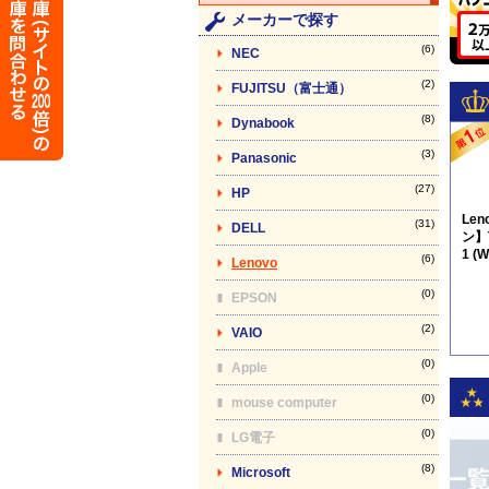
メーカーで探す
(6)
NEC
(2)
FUJITSU（富士通）
(8)
Dynabook
(3)
Panasonic
(27)
HP
Le
(31)
DELL
ン】T
1 (
(6)
Lenovo
品)
付
(0)
EPSON
(2)
VAIO
(0)
Apple
(0)
mouse computer
(0)
LG電子
(8)
Microsoft