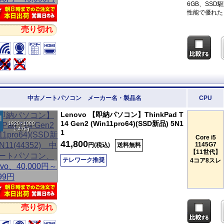
6GB、SS
性能で優れた
売り切れ
中古ノートパソコン メーカー名・製品名
CPU
Lenovo 【即納パソコン】ThinkPad T
14 Gen2 (Win11pro64)(SSD新品) 5N1
1920×1080
1.47kg
1
Core i5
41,800
1145G7
円(税込)
送料無料
【11世代】
テレワーク推奨
4コア8スレ
売り切れ