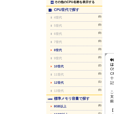
その他のCPU名称を表示する
CPU世代で探す
(0)
4世代
(0)
5世代
(0)
6世代
(0)
7世代
(3)
8世代
(0)
9世代
は
(2)
10世代
O
C
(0)
11世代
十
(1)
記
12世代
(0)
13世代
こ
支
標準メモリ容量で探す
銀
(6)
8GB以上
【
(1)