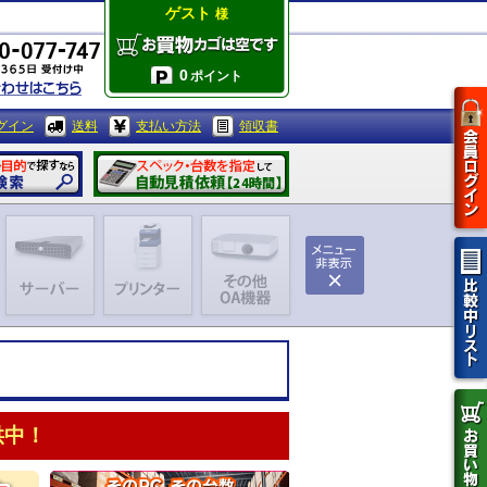
ゲスト
様
0
ポイント
グイン
送料
支払い方法
領収書
供中！