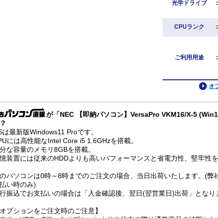
光学ドライブ
CPUランク
ご利用用途
オ
が「NEC 【即納パソコン】VersaPro VKM16/X-5 (Wi
？
Sは最新版Windows11 Proです。
PUには高性能なIntel Core i5 1.6GHzを搭載。
分な容量のメモリ8GBを搭載。
憶装置には従来のHDDよりも高いパフォーマンスと省電力性、堅牢性を兼
のパソコンは0時～8時までのご注文の場合、当日出荷いたします。(弊
払い時のみ)
行振込でお支払いの場合は「入金確認後、翌日(翌営業日)出荷」となり
オプションをご注文時のご注意】