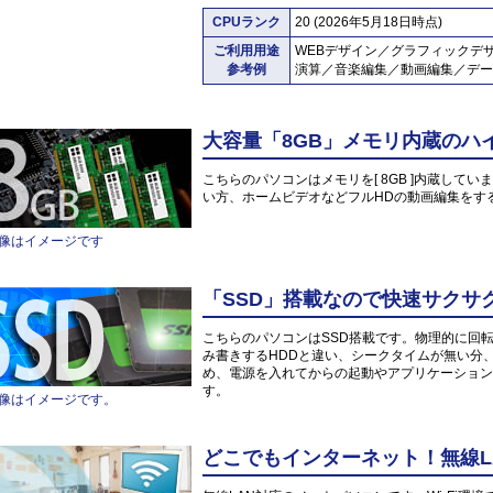
CPUランク
20 (2026年5月18日時点)
ご利用用途
WEBデザイン／グラフィックデ
参考例
演算／音楽編集／動画編集／デー
大容量「8GB」メモリ内蔵のハ
こちらのパソコンはメモリを[ 8GB ]内蔵していま
い方、ホームビデオなどフルHDの動画編集をす
像はイメージです
「SSD」搭載なので快速サクサ
こちらのパソコンはSSD搭載です。物理的に回
み書きするHDDと違い、シークタイムが無い分
め、電源を入れてからの起動やアプリケーション
す。
像はイメージです。
どこでもインターネット！無線L