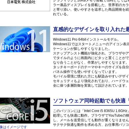
グラフィックと16KBメモリ搭載で当時としては革
ラー液晶ディスプレイを搭載した、世界初のカラ
と寄り添い、使いやすさを追求した商品開発を続
れている。
直感的なデザインを取り入れた最新O
Windows11 Pro 64bitインストールモデル。
Windows11ではスタートメニューのアイコ
ケーションが探しやすくなりました。
スナップアシスト機能が強化され、ブラウザやア
でタイルのように画面内にピタッと置くことがで
なり合うことがなく、作業がしやすくなります。
タッチキーボードのテーマやキーのサイズを自分
パネル操作でも使いやすくなっています。
モバイル環境に慣れた方にも馴染みやすいデザイ
セキュリティもより強化されており、ハードウェ
全に保つ多層防御を実装して設計されています。
ソフトウェア同時起動でも快適「Inte
このパソコンには「Intel Core i5 8365U
処理しても快適に動作。ブラウザでYouTube
し、メールを送受信しても動作が重くなりません
サクサク快適な動作を求める方、お仕事用パソコ
像はイメージです